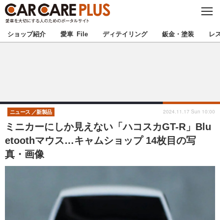
C
L
O
★カーケアプラス認定★
厳選プロショップを地域から探す
S
ショップ紹介
愛車 File
ディテイリング
鈑金・塗装
レ
E
北海道
東北
北関東
南関東
甲信越
北陸
2024.11.17 Sun 10:00
ニュース
新製品
ミニカーにしか見えない「ハコスカGT-R」Blu
東海
関西
etoothマウス…キャムショップ 14枚目の写
真・画像
中国
四国
九州
沖縄
注目の記事