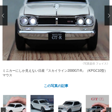
ショップレポート
愛車 File
ディテイリング
自動車豆知識
ストップ！不具合修理＆粗悪修理
ディテイリング
洗車
鈑金・塗装
鈑金・塗装
ヘッドライト磨き
コーティング
小キズ直し
防錆
特集記事
フィルム・ラッピング
ストップ 不具合修理＆粗悪修理
カーメーカー「旧車」関連プロジェ
ショップ紹介
クト
ショップレポート
プロショップ検索
レストア
コラム
カーメーカー「旧車」関連プロジ
コラム
イベント
ェクト
《写真提供 フェイス》
インタビュー
イベント告知
イベントレポート
ミニカーにしか見えない日産『スカイライン2000GT-R』（KPGC10型）
マウス
この写真の記事