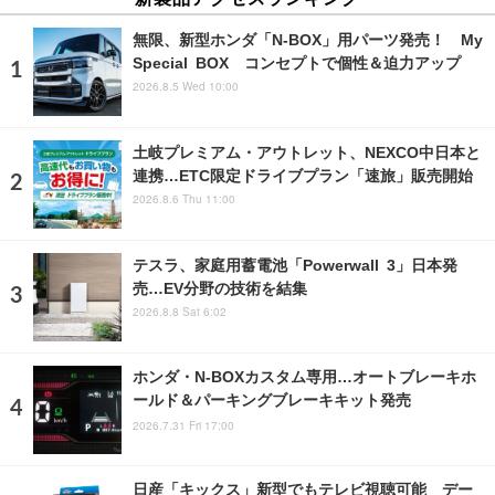
無限、新型ホンダ「N-BOX」用パーツ発売！ My
Special BOX コンセプトで個性＆迫力アップ
2026.8.5 Wed 10:00
土岐プレミアム・アウトレット、NEXCO中日本と
連携…ETC限定ドライブプラン「速旅」販売開始
2026.8.6 Thu 11:00
テスラ、家庭用蓄電池「Powerwall 3」日本発
売…EV分野の技術を結集
2026.8.8 Sat 6:02
ホンダ・N-BOXカスタム専用…オートブレーキホ
ールド＆パーキングブレーキキット発売
2026.7.31 Fri 17:00
日産「キックス」新型でもテレビ視聴可能 デー