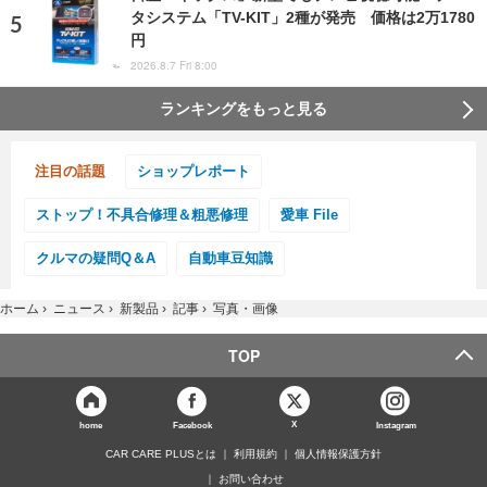
タシステム「TV-KIT」2種が発売 価格は2万1780
円
2026.8.7 Fri 8:00
ランキングをもっと見る
注目の話題
ショップレポート
ストップ！不具合修理＆粗悪修理
愛車 File
クルマの疑問Q＆A
自動車豆知識
ホーム
›
ニュース
›
新製品
›
記事
›
写真・画像
TOP
X
home
Facebook
Instagram
CAR CARE PLUSとは
利用規約
個人情報保護方針
お問い合わせ