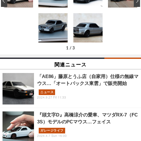
‹
1
/
3
関連ニュース
「AE86」藤原とうふ店（自家用）仕様の無線マ
ウス…「オートバックス東雲」で販売開始
ニュース
2024.9.27 Fri 11:33
『頭文字D』高橋涼介の愛車、マツダRX-7（FC
3S）モデルのPCマウス…フェイス
ガレージライフ
2024.4.7 Sun 16:00