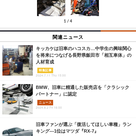
1
/
4
関連ニュース
キッカケは旧車のハコスカ…中学生の興味関心
を将来につなげる長野県飯田市「相互車体」の
人材育成
特集記事
2024.7.11 Thu 15:00
BMW、旧車に精通した販売店を「クラシック
パートナー」に認定
ニュース
2024.8.2 Fri 16:00
旧車ファンが選ぶ「復活してほしい車種」ラン
キング---1位はマツダ『RX-7』