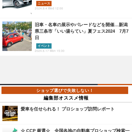
ニュース
2024.9.4 Wed 12:00
旧車・名車の展示やパレードなどを開催…新潟
県三条市「いい湯らてい」夏フェス2024 7月7
日
イベント
2024.6.17 Mon 15:30
編集部オススメ情報
愛車を任せられる！ プロショップ訪問レポート
☆ CCP 厳選☆ 全国各地の自動車プロショップ検索一