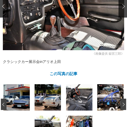
ショップレポート
愛車 File
ディテイリング
自動車豆知識
ストップ！不具合修理＆粗悪修理
ディテイリング
洗車
鈑金・塗装
鈑金・塗装
ヘッドライト磨き
コーティング
小キズ直し
防錆
特集記事
フィルム・ラッピング
ストップ 不具合修理＆粗悪修理
カーメーカー「旧車」関連プロジェ
ショップ紹介
クト
ショップレポート
プロショップ検索
レストア
コラム
《画像提供 嶽宮三郎》
カーメーカー「旧車」関連プロジ
コラム
イベント
クラシックカー展示会inアリオ上田
ェクト
インタビュー
イベント告知
イベントレポート
この写真の記事
‹