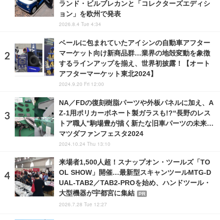
ランド・ビルブレカンと「コレクターズエディシ
ョン」を欧州で発表
2026.8.4 Tue 4:34
ベールに包まれていたアイシンの自動車アフター
マーケット向け新商品群…業界の地殻変動を象徴
するラインアップを揃え、世界初披露！【オート
アフターマーケット東北2024】
2024.9.20 Fri 12:00
NA／FDの復刻樹脂パーツや外板パネルに加え、A
Z-1用ポリカーボネート製ガラスも!?“長野のレス
トア職人”駒場豊が描く新たな旧車パーツの未来…
マツダファンフェスタ2024
2024.10.24 Thu 13:10
来場者1,500人超！スナップオン・ツールズ「TO
OL SHOW」開催…最新型スキャンツールMTG-D
UAL-TAB2／TAB2-PROを始め、ハンドツール・
大型機器が宇都宮に集結
PR
2026.7.28 Tue 12:27