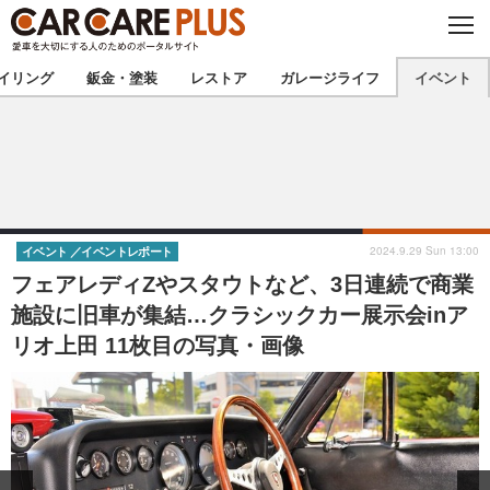
C
L
O
★カーケアプラス認定★
厳選プロショップを地域から探す
S
イリング
鈑金・塗装
レストア
ガレージライフ
イベント
E
北海道
東北
北関東
南関東
甲信越
北陸
2024.9.29 Sun 13:00
イベント
イベントレポート
フェアレディZやスタウトなど、3日連続で商業
東海
関西
施設に旧車が集結…クラシックカー展示会inア
リオ上田 11枚目の写真・画像
中国
四国
九州
沖縄
注目の記事