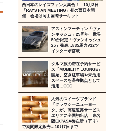
西日本のレイズファン大集合！ 10月3日
「RAYS FAN MEETING」初の西日本開
催 会場は岡山国際サーキット
アストンマーティン「ヴァ
ンキッシュ」25周年 世界
50台限定「ヴァンキッシュ
25」発表…835馬力V12ツ
インターボ搭載
クルマ旅の滞在予約サービ
ス「MOBILITY LOUNGE」
開始、空き駐車場や未活用
スペースを滞在拠点として
活用…CCC
人気のスイーツブランド
「グラマシーニューヨー
ク」が、高速道路サービス
エリアに全国初出店 東名
阪EXPASA御在所（下り）
で期間限定販売…10月7日まで