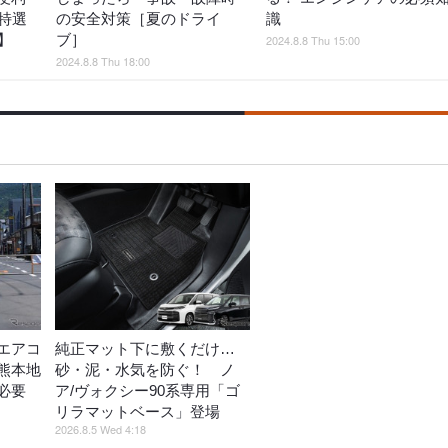
特選
の安全対策［夏のドライ
識
】
ブ］
2024.8.8 Thu 15:00
2024.8.8 Thu 18:00
エアコ
純正マット下に敷くだけ…
熊本地
砂・泥・水気を防ぐ！ ノ
策必要
ア/ヴォクシー90系専用「ゴ
リラマットベース」登場
2026.8.5 Wed 4:18