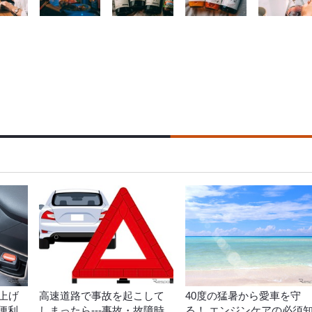
上げ
高速道路で事故を起こして
40度の猛暑から愛車を守
た便利
しまったら---事故・故障時
る！ エンジンケアの必須