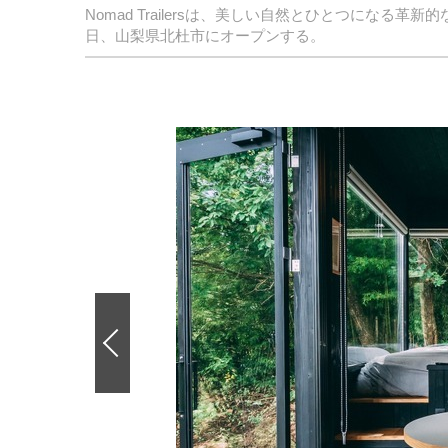
Nomad Trailersは、美しい自然とひとつになる革
日、山梨県北杜市にオープンする。
前
の
画
像