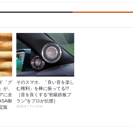
ド「グ
そのスマホ、「良い音を楽し
」が、
む権利」を棒に振ってる!?
アに全
［音を良くする“初級鉄板プ
ASA御
ラン”をプロが伝授］
2026.8.7 Fri 13:00
定販