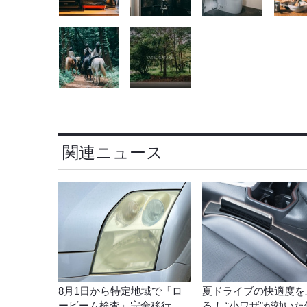
関連ニュース
8月1日から特定地域で「ロ
夏ドライブの快適度を
ービーム検査」完全移行…
る！ “小ワザ”が効い