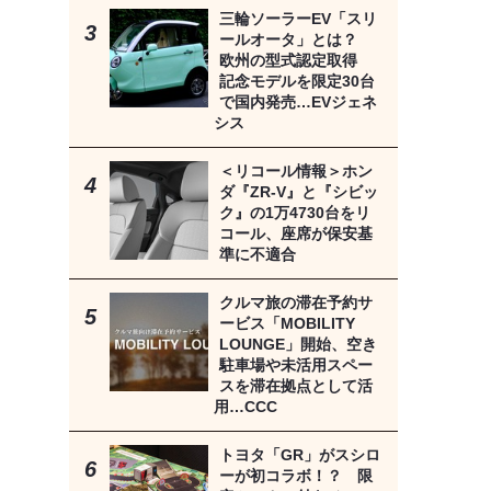
三輪ソーラーEV「スリ
ールオータ」とは？
欧州の型式認定取得
記念モデルを限定30台
で国内発売…EVジェネ
シス
＜リコール情報＞ホン
ダ『ZR-V』と『シビッ
ク』の1万4730台をリ
コール、座席が保安基
準に不適合
クルマ旅の滞在予約サ
ービス「MOBILITY
LOUNGE」開始、空き
駐車場や未活用スペー
スを滞在拠点として活
用…CCC
トヨタ「GR」がスシロ
ーが初コラボ！？ 限