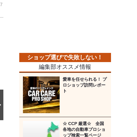
7
次
の
画
像
編集部オススメ情報
愛車を任せられる！ プ
ロショップ訪問レポー
ト
☆ CCP 厳選☆ 全国
各地の自動車プロショ
ップ検索一覧ページ