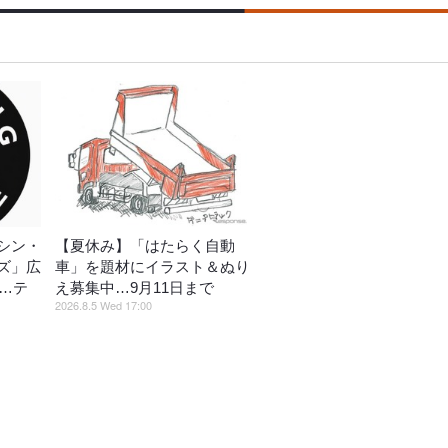
シン・
【夏休み】「はたらく自動
ズ」広
車」を題材にイラスト＆ぬり
催…テ
え募集中…9月11日まで
2026.8.5 Wed 17:00