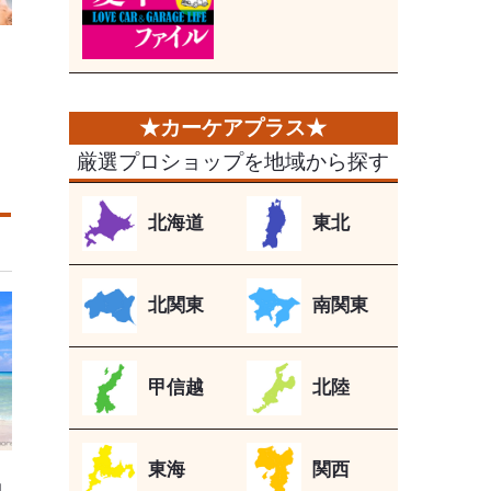
厳選プロショップを地域から探す
北海道
東北
北関東
南関東
甲信越
北陸
東海
関西
知