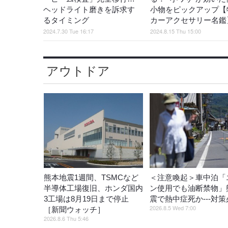
ヘッドライト磨きを訴求す
小物をピックアップ【
るタイミング
カーアクセサリー名鑑
2024.7.30 Tue 16:17
2024.8.15 Thu 15:00
アウトドア
熊本地震1週間、TSMCなど
＜注意喚起＞車中泊「
半導体工場復旧、ホンダ国内
ン使用でも油断禁物」
3工場は8月19日まで停止
震で熱中症死か---対
2026.8.5 Wed 7:00
［新聞ウォッチ］
2026.8.6 Thu 5:46