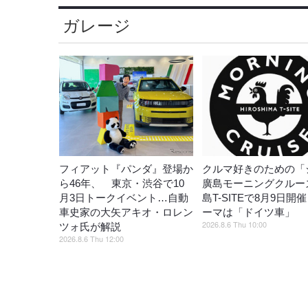
ガレージ
フィアット『パンダ』登場か
クルマ好きのための「
ら46年、 東京・渋谷で10
廣島モーニングクルー
月3日トークイベント…自動
島T-SITEで8月9日開
車史家の大矢アキオ・ロレン
ーマは「ドイツ車」
2026.8.6 Thu 10:00
ツォ氏が解説
2026.8.6 Thu 12:00