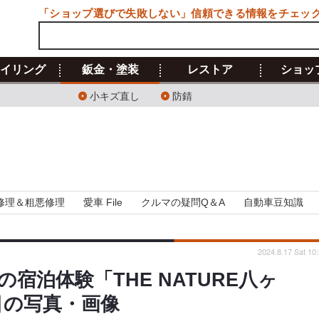
「ショップ選びで失敗しない」信頼できる情報をチェッ
イリング
鈑金・塗装
レストア
ショッ
小キズ直し
防錆
修理＆粗悪修理
愛車 File
クルマの疑問Q＆A
自動車豆知識
2024.8.17 Sat 10
宿泊体験「THE NATURE八ヶ
目の写真・画像