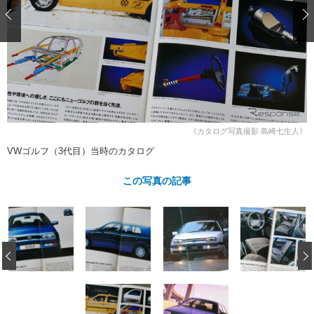
ショップレポート
愛車 File
ディテイリング
自動車豆知識
ストップ！不具合修理＆粗悪修理
ディテイリング
洗車
鈑金・塗装
鈑金・塗装
ヘッドライト磨き
コーティング
小キズ直し
防錆
特集記事
フィルム・ラッピング
ストップ 不具合修理＆粗悪修理
カーメーカー「旧車」関連プロジェ
ショップ紹介
クト
ショップレポート
プロショップ検索
レストア
《カタログ写真撮影 島崎七生人》
コラム
VWゴルフ（3代目）当時のカタログ
カーメーカー「旧車」関連プロジ
コラム
イベント
ェクト
インタビュー
この写真の記事
イベント告知
イベントレポート
‹