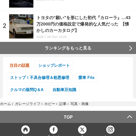
トヨタの“願い”を形にした初代『カローラ』…43
万2000円の価格設定で爆発的な人気だった 【懐
かしのカーカタログ】
2026.7.26 Sun 19:00
ランキングをもっと見る
注目の話題
ショップレポート
ストップ！不具合修理＆粗悪修理
愛車 File
クルマの疑問Q＆A
自動車豆知識
ホーム
›
ガレージライフ
›
ホビー
›
記事
›
写真・画像
TOP