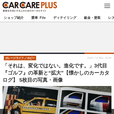
C
L
O
★カーケアプラス認定★
厳選プロショップを地域から探す
S
ショップ紹介
愛車 File
ディテイリング
鈑金・塗装
レ
E
北海道
東北
北関東
南関東
甲信越
北陸
2024.7.8 Mon 18:00
ガレージライフ
ホビー
「それは、変化ではない。進化です。」3代目
東海
関西
『ゴルフ』の革新と“拡大”【懐かしのカーカタ
ログ】 5枚目の写真・画像
中国
四国
九州
沖縄
注目の記事