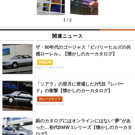
1
/
2
関連ニュース
ザ・80年代のゴージャス「ビバリーヒルズの共
感ローレル」【懐かしのカーカタログ】
特集記事
2024.7.1 Mon 18:00
「ソアラ」の翌月に登場した2代目『レパー
ド』の衝撃【懐かしのカーカタログ】
ガレージライフ
2024.6.25 Tue 19:00
紙のカタログにはオンラインにはない“夢”があ
った…初代BMW 1シリーズ【懐かしのカーカタ
ログ】