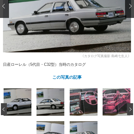
ショップレポート
愛車 File
ディテイリング
自動車豆知識
ストップ！不具合修理＆粗悪修理
ディテイリング
洗車
鈑金・塗装
鈑金・塗装
ヘッドライト磨き
コーティング
小キズ直し
防錆
特集記事
フィルム・ラッピング
ストップ 不具合修理＆粗悪修理
カーメーカー「旧車」関連プロジェ
ショップ紹介
クト
ショップレポート
プロショップ検索
レストア
《カタログ写真撮影 島崎七生人》
コラム
日産ローレル（5代目・C32型）当時のカタログ
カーメーカー「旧車」関連プロジ
コラム
イベント
ェクト
インタビュー
この写真の記事
イベント告知
イベントレポート
‹