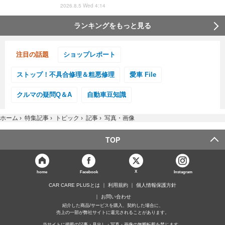
2026.8.5 Wed 4:14
ランキングをもっと見る
注目の話題
ショップレポート
ストップ！不具合修理＆粗悪修理
愛車 File
クルマの疑問Q＆A
自動車豆知識
ホーム
›
特集記事
›
トピック
›
記事
›
写真・画像
TOP
X
home
Facebook
Instagram
CAR CARE PLUSとは
利用規約
個人情報保護方針
お問い合わせ
紹介した商品/サービスを購入、契約した場合に、
売上の一部が弊社サイトに還元されることがあります。
当サイトに掲載の記事・見出し・写真・画像の無断転載を禁じます。