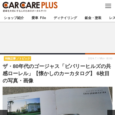
C
L
O
★カーケアプラス認定★
厳選プロショップを地域から探す
S
ショップ紹介
愛車 File
ディテイリング
鈑金・塗装
レ
E
北海道
東北
北関東
南関東
甲信越
北陸
2024.7.1 Mon 18:00
特集記事
トピック
ザ・80年代のゴージャス「ビバリーヒルズの共
東海
関西
感ローレル」【懐かしのカーカタログ】 6枚目
の写真・画像
中国
四国
九州
沖縄
注目の記事