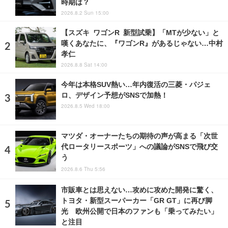
時期は？
2026.8.2 Sun 15:00
【スズキ ワゴンR 新型試乗】「MTが少ない」と
嘆くあなたに、『ワゴンR』があるじゃない…中村
孝仁
2026.8.8 Sat 14:00
今年は本格SUV熱い…年内復活の三菱・パジェ
ロ、デザイン予想がSNSで加熱！
2026.8.5 Wed 18:00
マツダ・オーナーたちの期待の声が高まる「次世
代ロータリースポーツ」への議論がSNSで飛び交
う
2026.8.6 Thu 5:56
市販車とは思えない…攻めに攻めた開発に驚く、
トヨタ・新型スーパーカー「GR GT」に再び脚
光 欧州公開で日本のファンも「乗ってみたい」
と注目