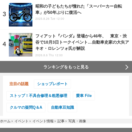
昭和の子どもたちが憧れた「スーパーカー自転
車」が50年ぶりに復活へ
2025.8.26 Tue 12:00
フィアット『パンダ』登場から46年、 東京・渋
谷で10月3日トークイベント…自動車史家の大矢ア
キオ・ロレンツォ氏が解説
2026.8.6 Thu 12:00
ランキングをもっと見る
注目の話題
ショップレポート
ストップ！不具合修理＆粗悪修理
愛車 File
クルマの疑問Q＆A
自動車豆知識
ホーム
›
イベント
›
イベント情報
›
記事
›
写真・画像