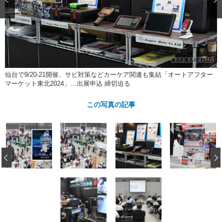
ショップレポート
愛車 File
ディテイリング
自動車豆知識
ストップ！不具合修理＆粗悪修理
ディテイリング
洗車
鈑金・塗装
鈑金・塗装
ヘッドライト磨き
コーティング
小キズ直し
防錆
特集記事
フィルム・ラッピング
ストップ 不具合修理＆粗悪修理
カーメーカー「旧車」関連プロジェ
ショップ紹介
仙台で9/20-21開催、サビ対策などカーケア関連も集結「オートアフター
クト
マーケット東北2024」…出展申込 締切迫る
ショップレポート
プロショップ検索
レストア
コラム
この写真の記事
カーメーカー「旧車」関連プロジ
コラム
イベント
ェクト
インタビュー
イベント告知
イベントレポート
‹