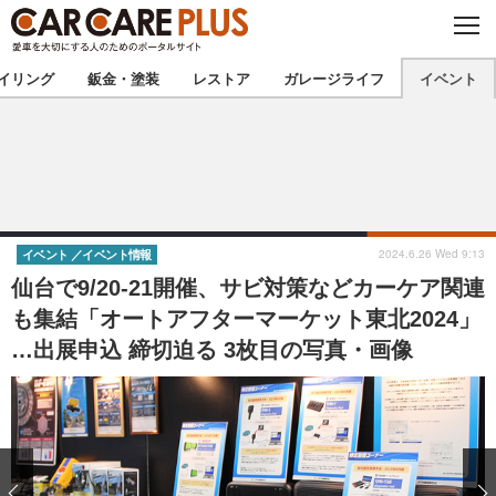
C
L
O
★カーケアプラス認定★
厳選プロショップを地域から探す
S
イリング
鈑金・塗装
レストア
ガレージライフ
イベント
E
北海道
東北
北関東
南関東
甲信越
北陸
2024.6.26 Wed 9:13
イベント
イベント情報
仙台で9/20-21開催、サビ対策などカーケア関連
東海
関西
も集結「オートアフターマーケット東北2024」
…出展申込 締切迫る 3枚目の写真・画像
中国
四国
九州
沖縄
注目の記事