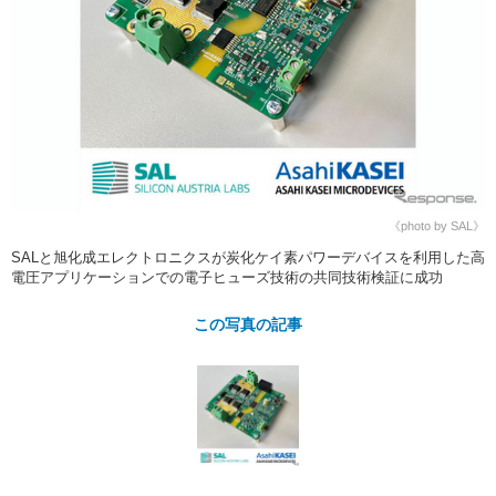
ショップレポート
愛車 File
ディテイリング
自動車豆知識
ストップ！不具合修理＆粗悪修理
ディテイリング
洗車
鈑金・塗装
鈑金・塗装
ヘッドライト磨き
コーティング
小キズ直し
防錆
特集記事
フィルム・ラッピング
ストップ 不具合修理＆粗悪修理
カーメーカー「旧車」関連プロジェ
ショップ紹介
クト
ショップレポート
プロショップ検索
レストア
コラム
《photo by SAL》
カーメーカー「旧車」関連プロジ
コラム
イベント
SALと旭化成エレクトロニクスが炭化ケイ素パワーデバイスを利用した高
ェクト
電圧アプリケーションでの電子ヒューズ技術の共同技術検証に成功
インタビュー
イベント告知
イベントレポート
この写真の記事