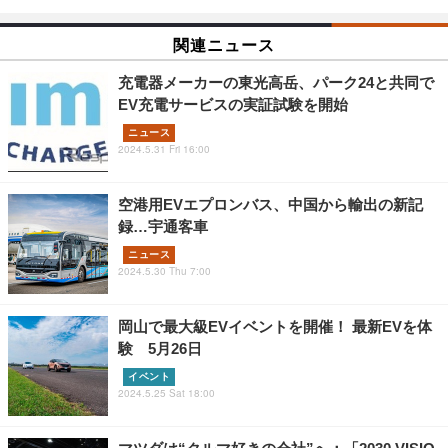
関連ニュース
充電器メーカーの東光高岳、パーク24と共同で
EV充電サービスの実証試験を開始
ニュース
2024.5.31 Fri 16:00
空港用EVエプロンバス、中国から輸出の新記
録…宇通客車
ニュース
2024.5.30 Thu 7:00
岡山で最大級EVイベントを開催！ 最新EVを体
験 5月26日
イベント
2024.5.25 Sat 18:00