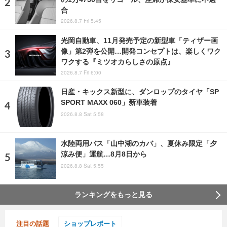
合
2026.8.7 Fri 5:45
光岡自動車、11月発売予定の新型車「ティザー画
像」第2弾を公開…開発コンセプトは、楽しくワク
ワクする『ミツオカらしさの原点』
2026.8.7 Fri 6:00
日産・キックス新型に、ダンロップのタイヤ「SP
SPORT MAXX 060」新車装着
2026.8.8 Sat 5:58
水陸両用バス「山中湖のカバ」、夏休み限定「夕
涼み便」運航…8月8日から
2026.8.8 Sat 5:55
ランキングをもっと見る
注目の話題
ショップレポート