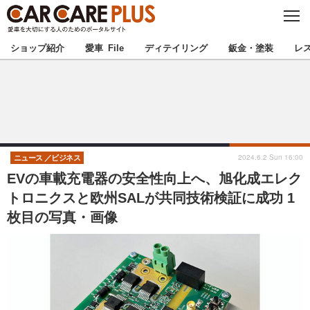
C
L
O
★カーケアプラス認定★
厳選プロショップを地域から探す
S
ショップ紹介
愛車 File
ディテイリング
鈑金・塗装
レ
E
北海道
東北
北関東
南関東
甲信越
北陸
2024.6.2 Sun 16:00
ニュース
ビジネス
EVの車載充電器の安全性向上へ、旭化成エレク
東海
関西
トロニクスと欧州SALが共同技術検証に成功 1
枚目の写真・画像
中国
四国
九州
沖縄
注目の記事