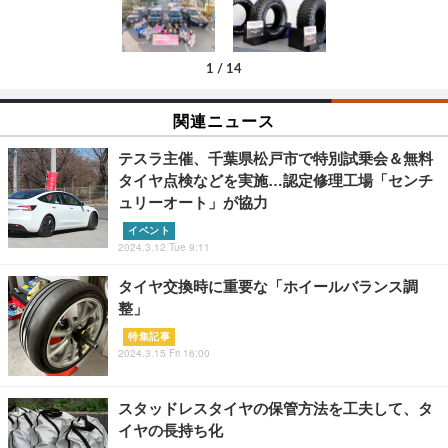
1
/
14
関連ニュース
テスラ主催、千葉県松戸市で特別試乗会＆無料
タイヤ点検などを実施…認定修理工場「センチ
ュリーオート」が協力
イベント
2024.3.12 Tue 9:11
タイヤ交換時に重要な「ホイールバランス調
整」
特集記事
2024.3.15 Fri 16:00
スタッドレスタイヤの保管方法を工夫して、タ
イヤの長持ち化