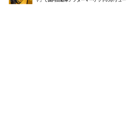
ムゾーンに本格攻勢へ
2026.1.10 Sat 8:43
ランキングをもっと見る
注目の話題
ショップレポート
ストップ！不具合修理＆粗悪修理
愛車 File
クルマの疑問Q＆A
自動車豆知識
ホーム
›
イベント
›
イベントレポート
›
記事
›
写真・画像
TOP
X
home
Facebook
Instagram
CAR CARE PLUSとは
利用規約
個人情報保護方針
お問い合わせ
紹介した商品/サービスを購入、契約した場合に、