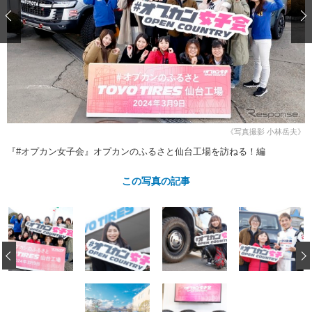
ショップレポート
愛車 File
ディテイリング
自動車豆知識
ストップ！不具合修理＆粗悪修理
ディテイリング
洗車
鈑金・塗装
鈑金・塗装
ヘッドライト磨き
コーティング
小キズ直し
防錆
特集記事
フィルム・ラッピング
ストップ 不具合修理＆粗悪修理
カーメーカー「旧車」関連プロジェ
ショップ紹介
クト
ショップレポート
プロショップ検索
レストア
《写真撮影 小林岳夫》
コラム
カーメーカー「旧車」関連プロジ
コラム
『#オプカン女子会』オプカンのふるさと仙台工場を訪ねる！編
イベント
ェクト
インタビュー
イベント告知
イベントレポート
この写真の記事
‹