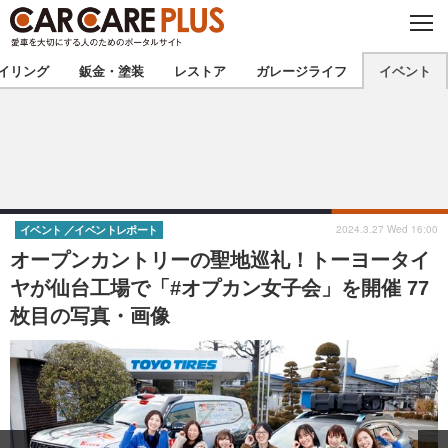
C
L
O
★カーケアプラス認定★
厳選プロショップを地域から探す
S
イリング
鈑金・塗装
レストア
ガレージライフ
イベント
E
北海道
東北
北関東
南関東
甲信越
北陸
2024.3.27 Wed 16:00
イベント
イベントレポート
オープンカントリーの聖地巡礼！トーヨータイ
東海
関西
ヤが仙台工場で「#オプカン女子会」を開催 77
枚目の写真・画像
中国
四国
九州
沖縄
注目の記事