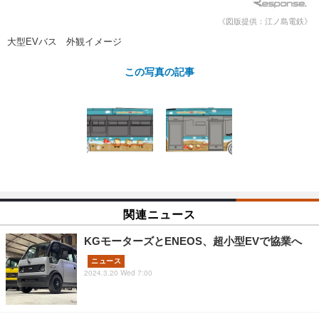
ショップレポート
愛車 File
ディテイリング
《図版提供：江ノ島電鉄》
自動車豆知識
ストップ！不具合修理＆粗悪修理
ディテイリング
洗車
鈑金・塗装
大型EVバス 外観イメージ
鈑金・塗装
ヘッドライト磨き
コーティング
小キズ直し
防錆
特集記事
この写真の記事
フィルム・ラッピング
ストップ 不具合修理＆粗悪修理
カーメーカー「旧車」関連プロジェ
ショップ紹介
クト
ショップレポート
プロショップ検索
レストア
コラム
カーメーカー「旧車」関連プロジ
コラム
イベント
ェクト
インタビュー
イベント告知
イベントレポート
関連ニュース
KGモーターズとENEOS、超小型EVで協業へ
ニュース
2024.3.20 Wed 7:00