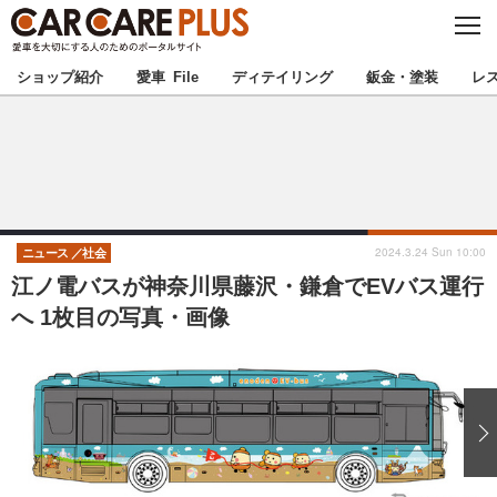
C
L
O
★カーケアプラス認定★
厳選プロショップを地域から探す
S
ショップ紹介
愛車 File
ディテイリング
鈑金・塗装
レ
E
北海道
東北
北関東
南関東
甲信越
北陸
2024.3.24 Sun 10:00
ニュース
社会
江ノ電バスが神奈川県藤沢・鎌倉でEVバス運行
東海
関西
へ 1枚目の写真・画像
中国
四国
九州
沖縄
注目の記事