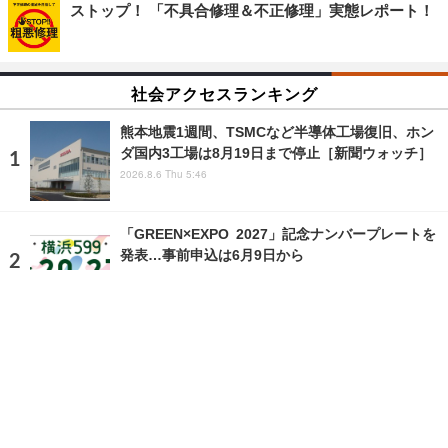
ストップ！ 「不具合修理＆不正修理」実態レポート！
社会アクセスランキング
熊本地震1週間、TSMCなど半導体工場復旧、ホン
ダ国内3工場は8月19日まで停止［新聞ウォッチ］
2026.8.6 Thu 5:46
「GREEN×EXPO 2027」記念ナンバープレートを
発表…事前申込は6月9日から
2025.5.10 Sat 7:00
ランキングをもっと見る
注目の話題
ショップレポート
ストップ！不具合修理＆粗悪修理
愛車 File