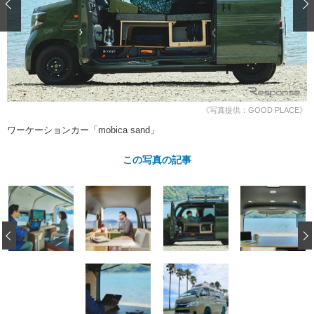
ショップレポート
愛車 File
ディテイリング
自動車豆知識
ストップ！不具合修理＆粗悪修理
ディテイリング
洗車
鈑金・塗装
鈑金・塗装
ヘッドライト磨き
コーティング
小キズ直し
防錆
特集記事
フィルム・ラッピング
ストップ 不具合修理＆粗悪修理
カーメーカー「旧車」関連プロジェ
ショップ紹介
クト
《写真提供：GOOD PLACE》
ショップレポート
プロショップ検索
レストア
ワーケーションカー「mobica sand」
コラム
カーメーカー「旧車」関連プロジ
コラム
イベント
この写真の記事
ェクト
インタビュー
イベント告知
イベントレポート
‹