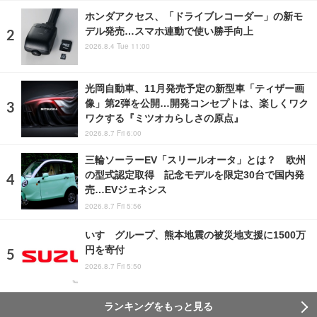
ホンダアクセス、「ドライブレコーダー」の新モ
デル発売…スマホ連動で使い勝手向上
2026.8.4 Tue 11:00
光岡自動車、11月発売予定の新型車「ティザー画
像」第2弾を公開…開発コンセプトは、楽しくワク
ワクする『ミツオカらしさの原点』
2026.8.7 Fri 6:00
三輪ソーラーEV「スリールオータ」とは？ 欧州
の型式認定取得 記念モデルを限定30台で国内発
売…EVジェネシス
2026.8.7 Fri 5:56
いすゞグループ、熊本地震の被災地支援に1500万
円を寄付
2026.8.7 Fri 5:50
ランキングをもっと見る