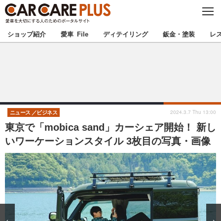
C
L
O
★カーケアプラス認定★
厳選プロショップを地域から探す
S
ショップ紹介
愛車 File
ディテイリング
鈑金・塗装
レ
E
北海道
東北
北関東
南関東
甲信越
北陸
2024.3.7 Thu 13:00
ニュース
ビジネス
東京で「mobica sand」カーシェア開始！ 新し
東海
関西
いワーケーションスタイル 3枚目の写真・画像
中国
四国
九州
沖縄
注目の記事