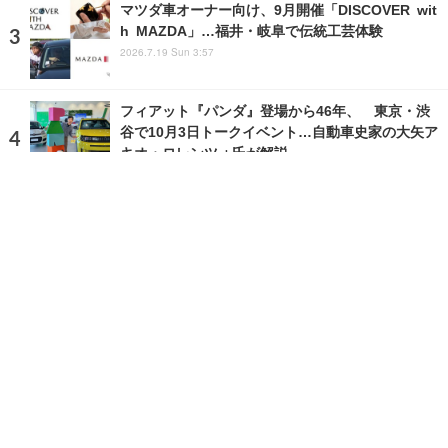
マツダ車オーナー向け、9月開催「DISCOVER wit
h MAZDA」…福井・岐阜で伝統工芸体験
2026.7.19 Sun 3:57
フィアット『パンダ』登場から46年、 東京・渋
谷で10月3日トークイベント…自動車史家の大矢ア
キオ・ロレンツォ氏が解説
2026.8.6 Thu 12:00
ランキングをもっと見る
注目の話題
ショップレポート
ストップ！不具合修理＆粗悪修理
愛車 File
クルマの疑問Q＆A
自動車豆知識
ホーム
›
イベント
›
イベント情報
›
記事
›
写真・画像
TOP