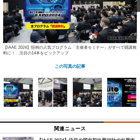
ショップレポート
愛車 File
ディテイリング
自動車豆知識
ストップ！不具合修理＆粗悪修理
ディテイリング
洗車
鈑金・塗装
鈑金・塗装
ヘッドライト磨き
コーティング
小キズ直し
防錆
特集記事
フィルム・ラッピング
ストップ 不具合修理＆粗悪修理
カーメーカー「旧車」関連プロジェ
ショップ紹介
クト
【IAAE 2024】恒例の人気プログラム「主催者セミナー」がすべて聴講無
料に！…注目の14本をピックアップ
ショップレポート
プロショップ検索
レストア
コラム
この写真の記事
カーメーカー「旧車」関連プロジ
コラム
イベント
ェクト
インタビュー
イベント告知
イベントレポート
関連ニュース