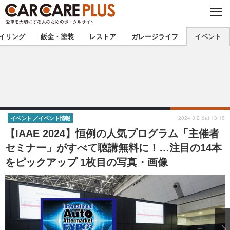
C
L
O
★カーケアプラス認定★
厳選プロショップを地域から探す
S
イリング
鈑金・塗装
レストア
ガレージライフ
イベント
E
北海道
東北
北関東
南関東
甲信越
北陸
2024.3.2 Sat 13:18
イベント
イベント情報
【IAAE 2024】恒例の人気プログラム「主催者
東海
関西
セミナー」がすべて聴講無料に！…注目の14本
をピックアップ 1枚目の写真・画像
中国
四国
九州
沖縄
注目の記事