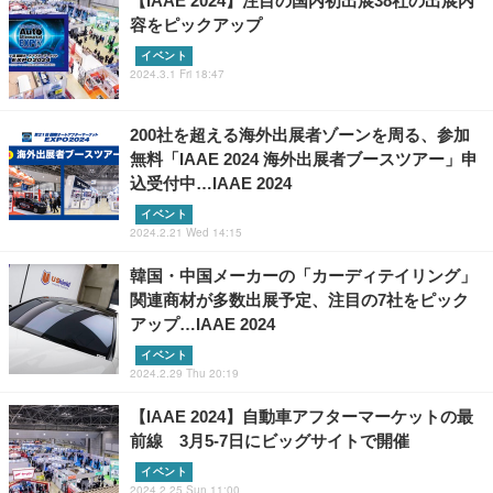
【IAAE 2024】注目の国内初出展38社の出展内
容をピックアップ
イベント
2024.3.1 Fri 18:47
200社を超える海外出展者ゾーンを周る、参加
無料「IAAE 2024 海外出展者ブースツアー」申
込受付中…IAAE 2024
イベント
2024.2.21 Wed 14:15
韓国・中国メーカーの「カーディテイリング」
関連商材が多数出展予定、注目の7社をピック
アップ…IAAE 2024
イベント
2024.2.29 Thu 20:19
【IAAE 2024】自動車アフターマーケットの最
前線 3月5-7日にビッグサイトで開催
イベント
2024.2.25 Sun 11:00