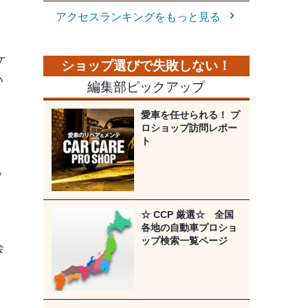
アクセスランキングをもっと見る
ケ
い
編集部ピックアップ
」
愛車を任せられる！ プ
ロショップ訪問レポー
ト
ッ
☆ CCP 厳選☆ 全国
。
各地の自動車プロショ
ップ検索一覧ページ
会