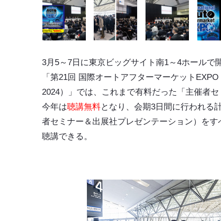
3月5～7日に東京ビッグサイト南1～4ホールで
「
第21回 国際オートアフターマーケットEXPO 20
2024）
」では、これまで
有料だった「主催者セ
今年は
聴講無料
となり、会期3日間に行われる計
者セミナー＆出展社プレゼンテーション）をす
聴講できる。