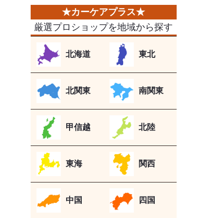
厳選プロショップを地域から探す
北海道
東北
北関東
南関東
甲信越
北陸
東海
関西
中国
四国