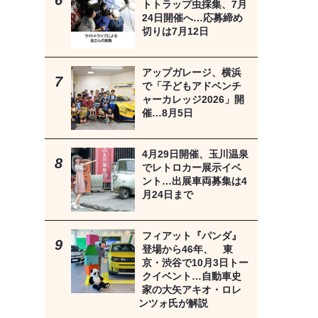
トトラップ虫採集、7月
24日開催へ…応募締め
切りは7月12日
アップガレージ、横浜
で「子どもアドベンチ
ャーカレッジ2026」開
催…8月5日
4月29日開催、玉川温泉
でレトロカー展示イベ
ント…出展車両募集は4
月24日まで
フィアット『パンダ』
登場から46年、 東
京・渋谷で10月3日トー
クイベント…自動車史
家の大矢アキオ・ロレ
ンツォ氏が解説