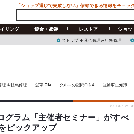
「ショップ選びで失敗しない」信頼できる情報をチェッ
イリング
鈑金・塗装
レストア
ショッ
ストップ 不具合修理＆粗悪修理
修理＆粗悪修理
愛車 File
クルマの疑問Q＆A
自動車豆知識
2024.3.2 Sat 13
気プログラム「主催者セミナー」がすべ
本をピックアップ