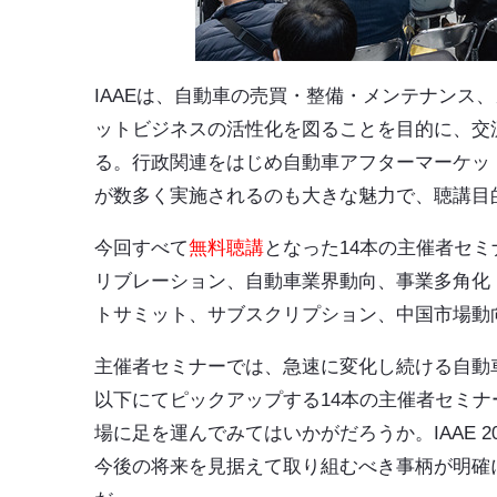
IAAEは、自動車の売買・整備・メンテナンス
ットビジネスの活性化を図ることを目的に、交
る。行政関連をはじめ自動車アフターマーケットの “
が数多く実施されるのも大きな魅力で、聴講目
今回すべて
無料聴講
となった14本の主催者セ
リブレーション、自動車業界動向、事業多角化
トサミット、サブスクリプション、中国市場動
主催者セミナーでは、急速に変化し続ける自動
以下にてピックアップする14本の主催者セミ
場に足を運んでみてはいかがだろうか。IAAE 
今後の将来を見据えて取り組むべき事柄が明確