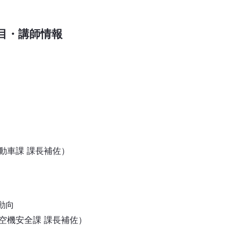
目・講師情報
自動車課 課長補佐）
動向
航空機安全課 課長補佐）