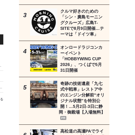
クルマ好きのための
「シン・廣島モーニン
グクルーズ」広島T-
SITEで8月9日開催…テ
ーマは「ドイツ車」
オンロードラジコンカ
ーイベント
「HOBBYWING CUP
2026」、つくばで5月
の重み…いいクルマアワード2026
31日開催
奇跡の技術遺産「九七
“選ばれるEV”へ進化した理由…いいクルマアワード2026
式中戦車」レストア中
のエンジン分解前“オリ
る
ジナル状態”を特別公
開！…5月2日-3日に静
岡・御殿場【入場無料】
PR
高松道の高瀬PAでライ