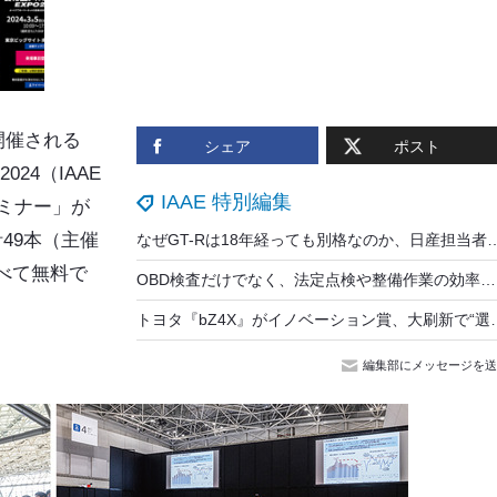
開催される
シェア
ポスト
24（IAAE
IAAE 特別編集
ミナー」
が
49本（主催
なぜGT-Rは18年経っても別格なのか、日産担当者が語るブランド
べて無料で
OBD検査だけでなく、法定点検や整備作業の効率化 & 時間短縮に貢献する最新型スキャンツール『HDM-10000』を「IAAE 2026」でアピール…Astemoアフターマーケットジャパン
トヨタ『bZ4X』がイノベーション賞、大刷新で
編集部にメッセージを送