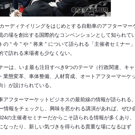
、カーディテイリングをはじめとする自動車のアフターマー
流の場を創出する国際的なコンベンションとして知られて
 今 ” や “ 将来 ” について語られる「主催者セミナー
的で訪れる来場者も少なくない。
ミナーは、いま最も注目すべき9つのテーマ（行政関連、キャ
・業態変革、車体整備、人材育成、オートアフターマーケ
向）が設けられている。
車アフターマーケットビジネスの最前線の情報が語られる
ナー情報をチェックし、興味を惹かれる講演があれば、ぜひ
2024の主催者セミナーだからこそ語られる情報が多くあり、
になったり、新しい気づきを得られる貴重な場になるはず