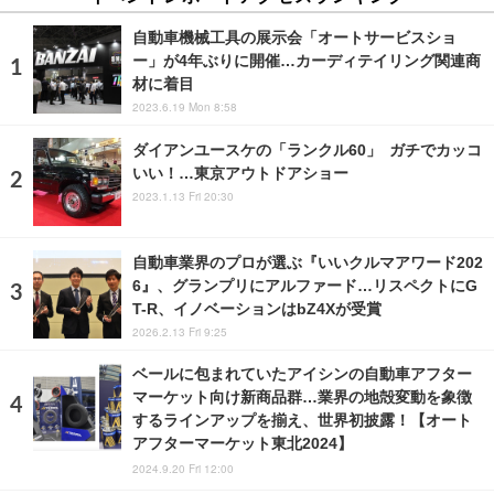
自動車機械工具の展示会「オートサービスショ
ー」が4年ぶりに開催…カーディテイリング関連商
材に着目
2023.6.19 Mon 8:58
ダイアンユースケの「ランクル60」 ガチでカッコ
いい！…東京アウトドアショー
2023.1.13 Fri 20:30
自動車業界のプロが選ぶ『いいクルマアワード202
6』、グランプリにアルファード…リスペクトにG
T-R、イノベーションはbZ4Xが受賞
2026.2.13 Fri 9:25
ベールに包まれていたアイシンの自動車アフター
マーケット向け新商品群…業界の地殻変動を象徴
するラインアップを揃え、世界初披露！【オート
アフターマーケット東北2024】
2024.9.20 Fri 12:00