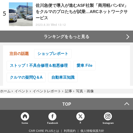
佐川急便で導入が進むASF社製「商用軽バンEV」
をクルマのプロたちが試乗…ARCネットワークサ
ービス
2023.8.30 Wed 13:12
ランキングをもっと見る
注目の話題
ショップレポート
ストップ！不具合修理＆粗悪修理
愛車 File
クルマの疑問Q＆A
自動車豆知識
ホーム
›
イベント
›
イベントレポート
›
記事
›
写真・画像
TOP
X
home
Facebook
Instagram
CAR CARE PLUSとは
利用規約
個人情報保護方針