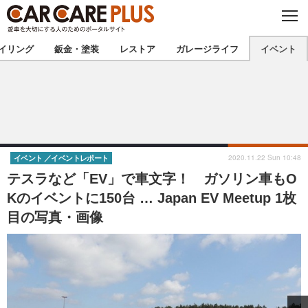
C
L
O
★カーケアプラス認定★
厳選プロショップを地域から探す
S
イリング
鈑金・塗装
レストア
ガレージライフ
イベント
E
北海道
東北
北関東
南関東
甲信越
北陸
2020.11.22 Sun 10:48
イベント
イベントレポート
テスラなど「EV」で車文字！ ガソリン車もO
東海
関西
Kのイベントに150台 … Japan EV Meetup 1枚
目の写真・画像
中国
四国
九州
沖縄
注目の記事