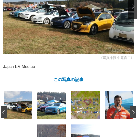
ショップレポート
愛車 File
ディテイリング
自動車豆知識
ストップ！不具合修理＆粗悪修理
ディテイリング
洗車
鈑金・塗装
鈑金・塗装
ヘッドライト磨き
コーティング
小キズ直し
防錆
特集記事
フィルム・ラッピング
ストップ 不具合修理＆粗悪修理
カーメーカー「旧車」関連プロジェ
ショップ紹介
クト
ショップレポート
プロショップ検索
レストア
《写真撮影 中尾真二》
コラム
カーメーカー「旧車」関連プロジ
コラム
Japan EV Meetup
イベント
ェクト
インタビュー
イベント告知
イベントレポート
この写真の記事
‹