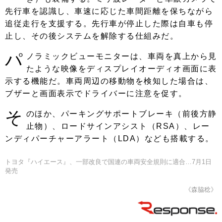
先行車を認識し、車速に応じた車間距離を保ちながら
追従走行を支援する。先行車が停止した際は自車も停
止し、その後システムを解除する仕組みだ。
パ
ノラミックビューモニターは、車両を真上から見
たような映像をディスプレイオーディオ画面に表
示する機能だ。車両周辺の移動物を検知した場合は、
ブザーと画面表示でドライバーに注意を促す。
そ
のほか、パーキングサポートブレーキ（前後方静
止物）、ロードサインアシスト（RSA）、レー
ンディパーチャーアラート（LDA）なども搭載する。
トヨタ『ハイエース』、一部改良で国連の車両安全規則に適合…7月1日
発売
《森脇稔》