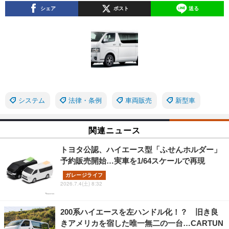
シェア
ポスト
送る
システム
法律・条例
車両販売
新型車
関連ニュース
トヨタ公認、ハイエース型「ふせんホルダー」
予約販売開始…実車を1/64スケールで再現
ガレージライフ
2026.7.4(土) 8:32
200系ハイエースを左ハンドル化！？ 旧き良
きアメリカを宿した唯一無二の一台…CARTUN