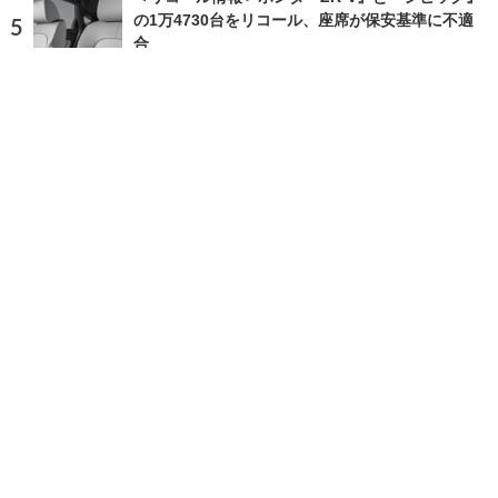
の1万4730台をリコール、座席が保安基準に不適
合
2026.8.7 Fri 5:45
ランキングをもっと見る
注目の話題
ショップレポート
ストップ！不具合修理＆粗悪修理
愛車 File
クルマの疑問Q＆A
自動車豆知識
ホーム
›
ニュース
›
ビジネス
›
記事
TOP
X
home
Facebook
Instagram
CAR CARE PLUSとは
利用規約
個人情報保護方針
お問い合わせ