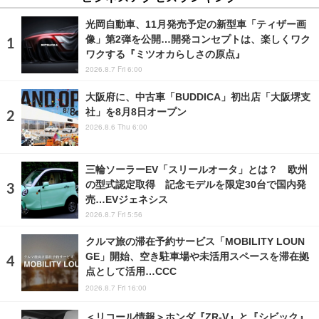
光岡自動車、11月発売予定の新型車「ティザー画
像」第2弾を公開…開発コンセプトは、楽しくワク
ワクする『ミツオカらしさの原点』
2026.8.7 Fri 6:00
大阪府に、中古車「BUDDICA」初出店「大阪堺支
社」を8月8日オープン
2026.8.6 Thu 6:00
三輪ソーラーEV「スリールオータ」とは？ 欧州
の型式認定取得 記念モデルを限定30台で国内発
売…EVジェネシス
2026.8.7 Fri 5:56
クルマ旅の滞在予約サービス「MOBILITY LOUN
GE」開始、空き駐車場や未活用スペースを滞在拠
点として活用…CCC
2026.8.7 Fri 16:00
＜リコール情報＞ホンダ『ZR-V』と『シビック』