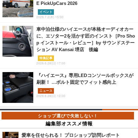
E PickUpCars 2026
イベント
2026.7.2(木) 15:00
車中泊仕様のハイエースが本格オーディオカー
に、エソター2を活かす匠のインスト［Pro Sho
p インストール・レビュー］by サウンドステー
ション AV Kansai 堺店 後編
特集記事
2026.6.28(日) 17:00
『ハイエース』専用LEDコンソールボックスが
刷新！ …ボルト固定でフィット感向上
ニュース
2026.6.28(日) 12:00
編集部オススメ情報
愛車を任せられる！ プロショップ訪問レポート