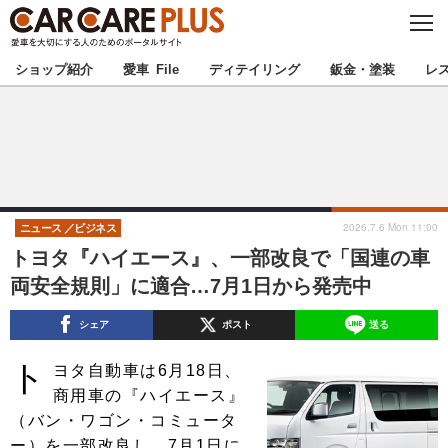
C
L
O
★カーケアプラス認定★
厳選プロショップを地域から探す
S
ショップ紹介
愛車 File
ディテイリング
鈑金・塗装
レ
E
北海道
東北
北関東
南関東
甲信越
北陸
2026.7.6 Mon 11:00
ニュース
ビジネス
トヨタ『ハイエース』、一部改良で「国連の車
東海
関西
両安全規則」に適合…7月1日から発売中
中国
四国
シェア
ポスト
送る
ト
九州
沖縄
ヨタ自動車は6月18日、
商用車の『ハイエース』
注目の記事
（バン・ワゴン・コミュータ
ー）を一部改良し、7月1日に