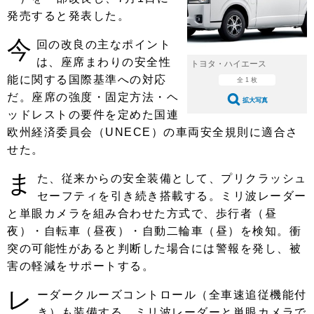
ショップレポート
愛車 File
ディテイリング
発売すると発表した。
自動車豆知識
ストップ！不具合修理＆粗悪修理
ディテイリング
洗車
鈑金・塗装
今
回の改良の主なポイント
鈑金・塗装
は、座席まわりの安全性
ヘッドライト磨き
コーティング
小キズ直し
防錆
特集記事
トヨタ・ハイエース
能に関する国際基準への対応
全 1 枚
フィルム・ラッピング
ストップ 不具合修理＆粗悪修理
カーメーカー「旧車」関連プロジェ
ショップ紹介
だ。座席の強度・固定方法・ヘ
拡大写真
クト
ッドレストの要件を定めた国連
ショップレポート
プロショップ検索
レストア
欧州経済委員会（UNECE）の車両安全規則に適合さ
コラム
せた。
カーメーカー「旧車」関連プロジ
コラム
イベント
ェクト
ま
た、従来からの安全装備として、プリクラッシュ
インタビュー
イベント告知
イベントレポート
セーフティを引き続き搭載する。ミリ波レーダー
と単眼カメラを組み合わせた方式で、歩行者（昼
夜）・自転車（昼夜）・自動二輪車（昼）を検知。衝
突の可能性があると判断した場合には警報を発し、被
害の軽減をサポートする。
レ
ーダークルーズコントロール（全車速追従機能付
き）も装備する。ミリ波レーダーと単眼カメラで