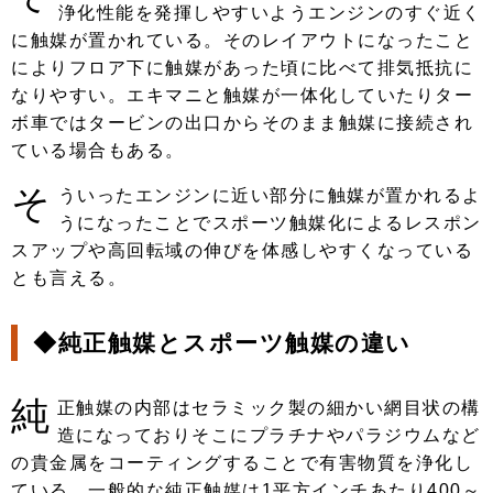
浄化性能を発揮しやすいようエンジンのすぐ近く
に触媒が置かれている。そのレイアウトになったこと
によりフロア下に触媒があった頃に比べて排気抵抗に
なりやすい。エキマニと触媒が一体化していたりター
ボ車ではタービンの出口からそのまま触媒に接続され
ている場合もある。
そ
ういったエンジンに近い部分に触媒が置かれるよ
うになったことでスポーツ触媒化によるレスポン
スアップや高回転域の伸びを体感しやすくなっている
とも言える。
◆純正触媒とスポーツ触媒の違い
純
正触媒の内部はセラミック製の細かい網目状の構
造になっておりそこにプラチナやパラジウムなど
の貴金属をコーティングすることで有害物質を浄化し
ている。一般的な純正触媒は1平方インチあたり400～