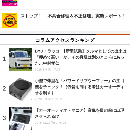
ストップ！ 「不具合修理＆不正修理」実態レポート！
コラムアクセスランキング
BYD・ラッコ 【新型試乗】クルマとしての出来は
「極めて高い」が、その真髄は別のところにあっ
た…中村孝仁
2026.8.9 Sun 7:22
小型で薄型な「パワードサブウーファー」の注目
機をチェック！［低音を制する者はカーオーディ
オを制す］
2026.8.9 Sun 13:00
【カーオーディオ・マニア】音像を目の前に出現
させられる!?
2018.12.26 Wed 16:26