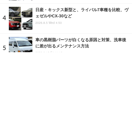
日産・キックス新型と、ライバル7車種を比較、ヴ
ェゼルやCX-30など
2026.8.5 Wed 4:50
車の黒樹脂パーツが白くなる原因と対策、洗車後
に差が出るメンテナンス方法
2026.6.12 Fri 11:10
ランキングをもっと見る
注目の話題
ショップレポート
ストップ！不具合修理＆粗悪修理
愛車 File
クルマの疑問Q＆A
自動車豆知識
ホーム
›
特集記事
›
コラム
›
記事