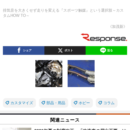
排気音を大きくせず走りを変える『スポーツ触媒』という選択肢～カス
タムHOW TO～
《加茂新》
シェア
ポスト
送る
カスタマイズ
部品・用品
ホビー
コラム
関連ニュース