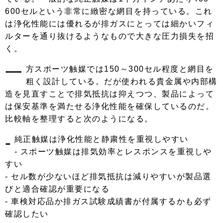
600セルという非常に緻密な網目を持っている。これ
は浄化性能には優れるが排ガスにとっては細かいフィ
ルターを通り抜けるようなもので大きな圧力損失を招
く。
一
方スポーツ触媒では150～300セル程度と網目を
粗く設計している。だが使われる貴金属や内部構
造を見直すことで排気抵抗は抑えつつ、製品によって
は保安基準を満たせる浄化性能を確保しているのだ。
比較軸を整理すると次のようになる。
-
純正触媒は浄化性能と静粛性を重視しやすい
- スポーツ触媒は排気効率とレスポンスを重視しや
すい
- セル数が少ないほど排気抵抗は減りやすいが製品選
びと適合確認が重要になる
- 車検対応品か排ガス試験成績書が付属するかも必ず
確認したい