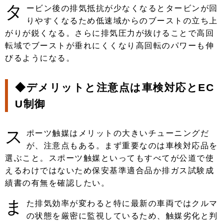
タ
ービン後の排気抵抗が少なくなるとタービンが回
りやすくなるため低速域からのブーストの立ち上
がりが鋭くなる。さらに排気圧力が抜けることで高回
転域でブーストが垂れにくくなり高回転のパワーも伸
びるようになる。
◆デメリットと注意点は車検対応とEC
U制御
ス
ポーツ触媒はメリットの大きいチューニングだ
が、注意点もある。まず重要なのは車検対応品を
選ぶこと。スポーツ触媒といってもすべてが公道で使
えるわけではないため保安基準適合品か排ガス試験成
績書の有無を確認したい。
ま
た排気効率が変わると特に最新の車両ではクルマ
の状態を厳密に監視しているため、触媒劣化と判