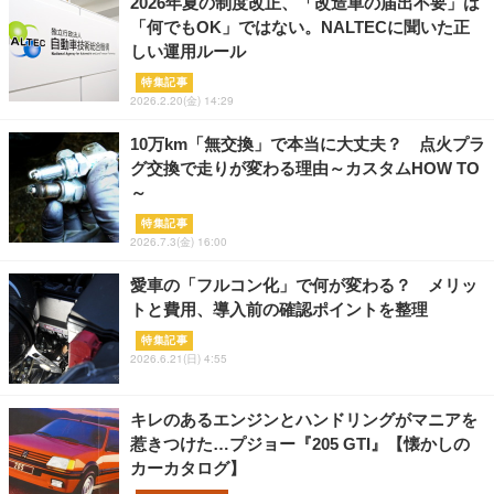
2026年夏の制度改正、「改造車の届出不要」は
「何でもOK」ではない。NALTECに聞いた正
しい運用ルール
特集記事
2026.2.20(金) 14:29
10万km「無交換」で本当に大丈夫？ 点火プラ
グ交換で走りが変わる理由～カスタムHOW TO
～
特集記事
2026.7.3(金) 16:00
愛車の「フルコン化」で何が変わる？ メリッ
トと費用、導入前の確認ポイントを整理
特集記事
2026.6.21(日) 4:55
キレのあるエンジンとハンドリングがマニアを
惹きつけた…プジョー『205 GTI』【懐かしの
カーカタログ】