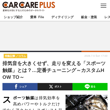
C
L
O
★カーケアプラス認定★
厳選プロショップを地域から探す
S
ショップ紹介
愛車 File
ディテイリング
鈑金・塗装
レ
E
北海道
東北
北関東
南関東
甲信越
北陸
2026.7.5 Sun 17:00
特集記事
コラム
排気音を大きくせず、走りを変える「スポーツ
東海
関西
触媒」とは？…定番チューニング～カスタムH
OW TO～
中国
四国
シェア
ポスト
送る
九州
沖縄
ス
ポーツ触媒
は排気効率を
注目の記事
高めパワーやトルクだけ