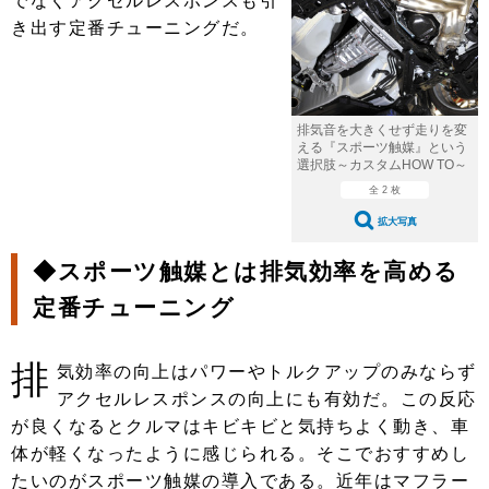
でなくアクセルレスポンスも引
ショップレポート
愛車 File
ディテイリング
き出す定番チューニングだ。
自動車豆知識
ストップ！不具合修理＆粗悪修理
ディテイリング
洗車
鈑金・塗装
鈑金・塗装
ヘッドライト磨き
コーティング
小キズ直し
防錆
特集記事
排気音を大きくせず走りを変
フィルム・ラッピング
ストップ 不具合修理＆粗悪修理
カーメーカー「旧車」関連プロジェ
ショップ紹介
える『スポーツ触媒』という
クト
選択肢～カスタムHOW TO～
ショップレポート
プロショップ検索
レストア
全 2 枚
コラム
拡大写真
カーメーカー「旧車」関連プロジ
コラム
イベント
ェクト
◆スポーツ触媒とは排気効率を高める
インタビュー
イベント告知
イベントレポート
定番チューニング
排
気効率の向上はパワーやトルクアップのみならず
アクセルレスポンスの向上にも有効だ。この反応
が良くなるとクルマはキビキビと気持ちよく動き、車
体が軽くなったように感じられる。そこでおすすめし
たいのがスポーツ触媒の導入である。近年はマフラー