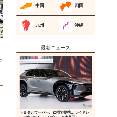
中国
四国
九州
沖縄
最新ニュース
N
ッ
トヨタとウーバー、欧州で提携…ライドシ