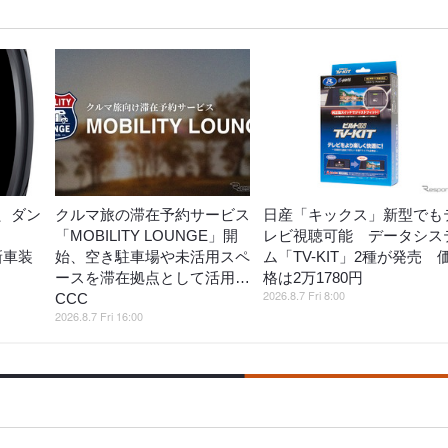
、ダン
クルマ旅の滞在予約サービス
日産「キックス」新型でも
「MOBILITY LOUNGE」開
レビ視聴可能 データシス
」新車装
始、空き駐車場や未活用スペ
ム「TV-KIT」2種が発売 
ースを滞在拠点として活用…
格は2万1780円
2026.8.7 Fri 8:00
CCC
2026.8.7 Fri 16:00