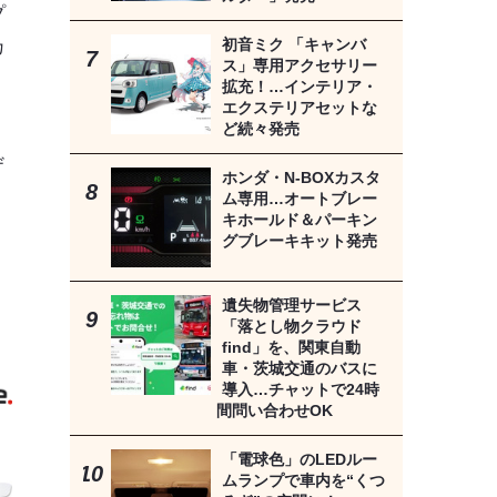
プ
初音ミク 「キャンバ
カ
ス」専用アクセサリー
、
拡充！…インテリア・
エクステリアセットな
ど続々発売
ザ
ホンダ・N-BOXカスタ
ム専用…オートブレー
キホールド＆パーキン
グブレーキキット発売
遺失物管理サービス
「落とし物クラウド
find」を、関東自動
》
車・茨城交通のバスに
導入…チャットで24時
間問い合わせOK
「電球色」のLEDルー
ムランプで車内を“くつ