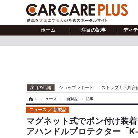
ホーム
注目の記事
ディテ
注目の話題
ショップレポート
ストップ！不具合
ホーム
›
ニュース
›
新製品
›
記事
ニュース
新製品
マグネット式でポン付け装着
アハンドルプロテクター「K-