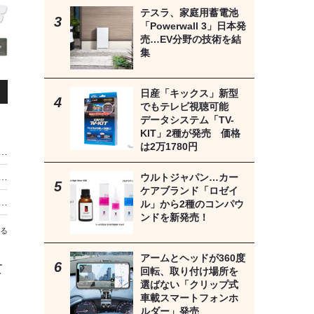
テスラ、家庭用蓄電池
「Powerwall 3」日本発
売…EV分野の技術を結
集
日産「キックス」新型
でもテレビ視聴可能
データシステム「TV-
KIT」2種が発売 価格
は2万1780円
換」ならビーウィズでスマートに…DSPプロセシングアンプ追加でさらなる高音質へ
楽しむ権利」を棒に振ってる!?［音を良くする“初級鉄板プラン”をプロが伝授］
ウルトジャパン…カー
ケアブランド「ロゼイ
テレビ視聴可能 データシステム「TV-KIT」2種が発売 価格は2万1780円
ル」から2種のコンパウ
ンドを新発売！
る
アームとヘッドが360度
て
回転、取り付け場所を
選ばない「クリップ式
車載スマートフォンホ
ルダー」発売