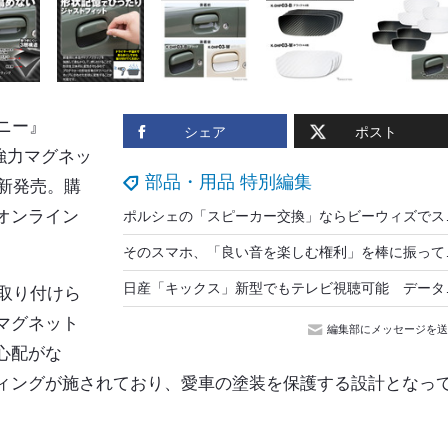
ニー』
シェア
ポスト
強力マグネッ
部品・用品 特別編集
新発売。購
各オンライン
ポルシェの「スピーカー交
そのスマホ、「良い音を
日産「キックス」新型でも
に取り付けら
マグネット
編集部にメッセージを送
心配がな
ィングが施されており、愛車の塗装を保護する設計となっ