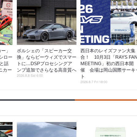
カー」
ポルシェの「スピーカー交
西日本のレイズファン大集
シロー
換」ならビーウィズでスマー
合！ 10月3日「RAYS FA
がと話
トに…DSPプロセシングア
MEETING」初の西日本開
ミニカー
ンプ追加でさらなる高音質へ
催 会場は岡山国際サーキ
2026.8.8 Sat 6:00
ト
2026.8.7 Fri 18:00