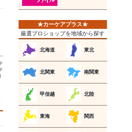
厳選プロショップを地域から探す
北海道
東北
テ
テ
北関東
南関東
価
甲信越
北陸
東海
関西