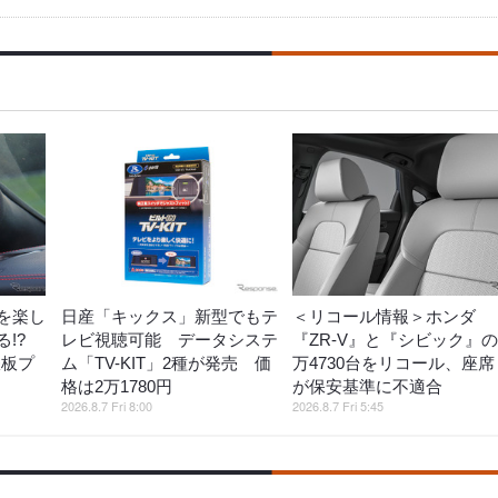
を楽し
日産「キックス」新型でもテ
＜リコール情報＞ホンダ
!?
レビ視聴可能 データシステ
『ZR-V』と『シビック』の
鉄板プ
ム「TV-KIT」2種が発売 価
万4730台をリコール、座席
格は2万1780円
が保安基準に不適合
2026.8.7 Fri 8:00
2026.8.7 Fri 5:45