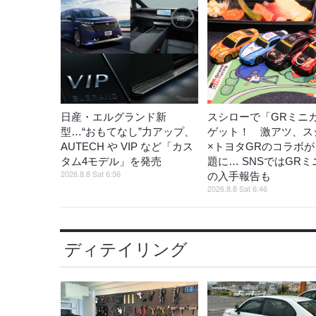
日産・エルグランド新
スシローで「GRミニ
型…“おもてなし”力アップ、
ゲット！ 激アツ、ス
AUTECH や VIP など「カス
×トヨタGRのコラボ
タム4モデル」を発売
題に… SNSではGR
2026.8.8 Sat 6:56
の入手報告も
2026.8.8 Sat 6:46
ディテイリング