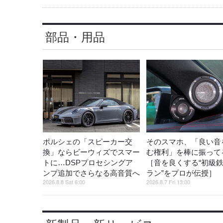
部品・用品
ポルシェの「スピーカー交
そのスマホ、「良い音
換」ならビーウィズでスマー
む権利」を棒に振ってる
トに…DSPプロセシングア
［音を良くする“初級
ンプ追加でさらなる高音質へ
ラン”をプロが伝授］
2026.8.8 Sat 6:00
2026.8.7 Fri 13:00