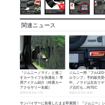
関連ニュース
『ジムニーノマド』と過ご
ジムニー用「フルLED
すカーライフを快適化！ 専
ルランプ」予約販売受
用アイテム紹介［特選カー
中、ノマドは左右リヤ
アクセサリー名鑑］
グ点灯も…INTEC
2026.5.26 Tue 11:00
2026.5.12 Tue 13:00
サンバイザーに装着したまま即展開！ 『ジムニー』