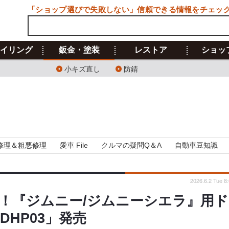
「ショップ選びで失敗しない」信頼できる情報をチェッ
イリング
鈑金・塗装
レストア
ショッ
小キズ直し
防錆
修理＆粗悪修理
愛車 File
クルマの疑問Q＆A
自動車豆知識
2026.6.2 Tue 8
！『ジムニー/ジムニーシエラ』用ド
DHP03」発売