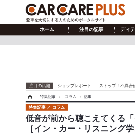
ホーム
注目の記事
ディテ
注目の話題
ショップレポート
ストップ！不具合
ホーム
›
特集記事
›
コラム
›
記事
特集記事
コラム
低音が前から聴こえてくる「
［イン・カー・リスニング学