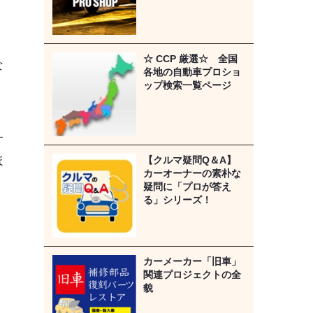
☆ CCP 厳選☆ 全国
な
各地の自動車プロショ
ップ検索一覧ページ
す
【クルマ疑問Q＆A】
ほ
カーオーナーの素朴な
疑問に「プロが答え
る」シリーズ！
く
カーメーカー「旧車」
関連プロジェクトの全
貌