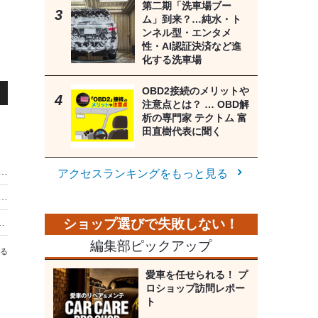
第二期「洗車場ブー
ム」到来？…純水・ト
ンネル型・エンタメ
性・AI認証決済など進
化する洗車場
OBD2接続のメリットや
注意点とは？ … OBD解
析の専門家 テクトム 富
田直樹代表に聞く
楽しむ権利」を棒に振ってる!?［音を良くする“初級鉄板プラン”をプロが伝授］
アクセスランキングをもっと見る
カーオーディオ用パワーケーブルの正しい選び方［カー用音響機材・チョイスの極意…パーツ＆部材編］
に「不満」なら、無加工で高音質化する新提案
編集部ピックアップ
る
愛車を任せられる！ プ
音
ロショップ訪問レポー
ト