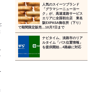
人気のスイーツブランド
「グラマシーニューヨー
ク」が、高速道路サービス
エリアに全国初出店 東名
阪EXPASA御在所（下り）
と
で期間限定販売…10月7日まで
ま
ナビタイム、淡路市のリア
ルタイム「バス位置情報」
を提供開始…4路線に対応
ッ
イ
ー
き