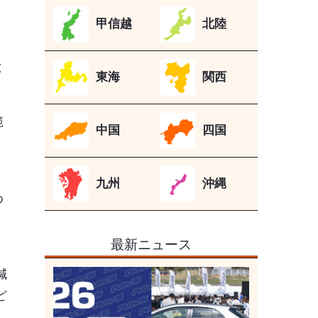
甲信越
北陸
と
東海
関西
範
中国
四国
九州
沖縄
め
最新ニュース
減
ど