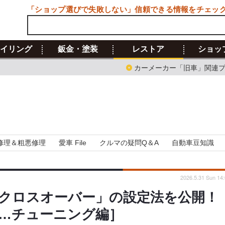
「ショップ選びで失敗しない」信頼できる情報をチェッ
イリング
鈑金・塗装
レストア
ショッ
カーメーカー「旧車」関連
修理＆粗悪修理
愛車 File
クルマの疑問Q＆A
自動車豆知識
2026.5.31 Sun 14
クロスオーバー」の設定法を公開！
…チューニング編］