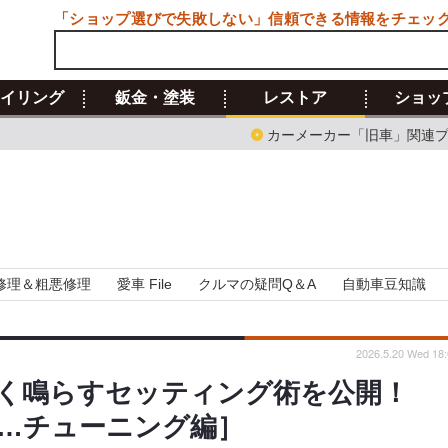
「ショップ選びで失敗しない」信頼できる情報をチェッ
イリング
鈑金・塗装
レストア
ショッ
カーメーカー「旧車」関連
修理＆粗悪修理
愛車 File
クルマの疑問Q＆A
自動車豆知識
2026.5.20 Wed 18:
く鳴らすセッティング術を公開！
…チューニング編］