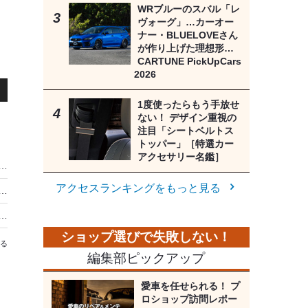
WRブルーのスバル「レ
ヴォーグ」…カーオー
ナー・BLUELOVEさん
が作り上げた理想形…
CARTUNE PickUpCars
2026
1度使ったらもう手放せ
ない！ デザイン重視の
注目「シートベルトス
トッパー」［特選カー
アクセサリー名鑑］
換」ならビーウィズでスマートに…DSPプロセシングアンプ追加でさらなる高音質へ
アクセスランキングをもっと見る
楽しむ権利」を棒に振ってる!?［音を良くする“初級鉄板プラン”をプロが伝授］
カーオーディオ用パワーケーブルの正しい選び方［カー用音響機材・チョイスの極意…パーツ＆部材編］
る
編集部ピックアップ
り
愛車を任せられる！ プ
ロショップ訪問レポー