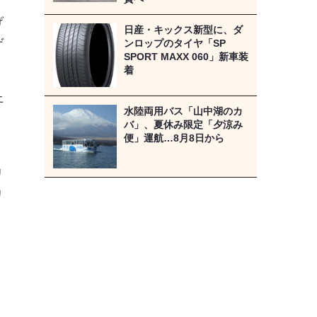
げ
日産・キックス新型に、ダ
ゲ
ンロップのタイヤ「SP
SPORT MAXX 060」新車装
着
上
水陸両用バス「山中湖のカ
バ」、夏休み限定「夕涼み
便」運航…8月8日から
リ
リ
》