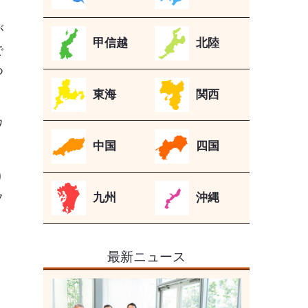
が
甲信越
北陸
で
つ
東海
関西
ワ
中国
四国
り
九州
沖縄
フ
最新ニュース