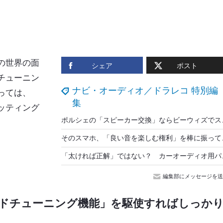
の世界の面
シェア
ポスト
チューニン
ナビ・オーディオ／ドラレコ 特別編
っては、
集
ッティング
ポルシェの「スピーカー交
そのスマホ、「良い音を
「太ければ正解」ではない？ 
編集部にメッセージを送
ドチューニング機能」を駆使すればしっか