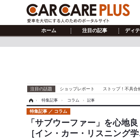
ホーム
注目の記事
ディテ
注目の話題
ショップレポート
ストップ！不具合
ホーム
›
特集記事
›
コラム
›
記事
特集記事
コラム
「サブウーファー」を心地良
［イン・カー・リスニング学