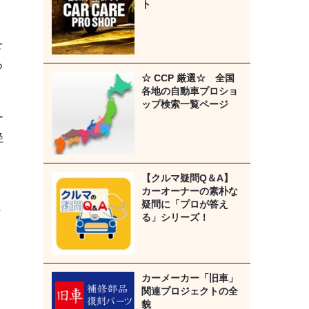
ト
を
る
☆ CCP 厳選☆ 全国
各地の自動車プロショ
ップ検索一覧ページ
ー
径
【クルマ疑問Q＆A】
カーオーナーの素朴な
疑問に「プロが答え
な
る」シリーズ！
カーメーカー「旧車」
関連プロジェクトの全
貌