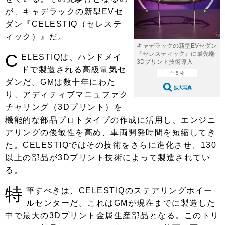
ショップレポート
愛車 File
ディテイリング
が、キャデラックの新型EVセ
自動車豆知識
ストップ！不具合修理＆粗悪修理
ダン『CELESTIQ（セレステ
ディテイリング
洗車
鈑金・塗装
ィック）』だ。
鈑金・塗装
ヘッドライト磨き
コーティング
小キズ直し
防錆
特集記事
キャデラックの新型EVセダン
『セレスティック』に最先端
C
ELESTIQは、ハンドメイ
3Dプリント技術導入
フィルム・ラッピング
ストップ 不具合修理＆粗悪修理
カーメーカー「旧車」関連プロジェ
ショップ紹介
ドで製造される高級電気セ
全 5 枚
クト
ダンだ。GMは数十年にわた
ショップレポート
プロショップ検索
レストア
拡大写真
り、アディティブマニュファク
コラム
チャリング（3Dプリント）を
カーメーカー「旧車」関連プロジ
コラム
イベント
ェクト
機能的な部品プロトタイプの作成に活用し、エンジニ
インタビュー
イベント告知
イベントレポート
アリングの俊敏性を高め、車両開発時間を短縮してき
た。CELESTIQではその技術をさらに進化させ、130
以上の部品が3Dプリント技術によって製造されてい
る。
特
筆すべきは、CELESTIQのステアリングホイー
ルセンターだ。これはGMが現在までに製造した
中で最大の3Dプリント金属生産部品となる。このトリ