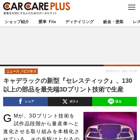
C
L
O
★カーケアプラス認定★
厳選プロショップを地域から探す
S
ショップ紹介
愛車 File
ディテイリング
鈑金・塗装
レ
E
北海道
東北
北関東
南関東
甲信越
北陸
2025.5.11 Sun 10:00
ニュース
ビジネス
キャデラックの新型『セレスティック』、130
東海
関西
以上の部品を最先端3Dプリント技術で生産
中国
四国
シェア
ポスト
送る
G
九州
沖縄
Mが、3Dプリント技術を
試作品段階から量産車へと
注目の記事
進化させる取り組みを本格化さ
せている。その先駆けとなるの