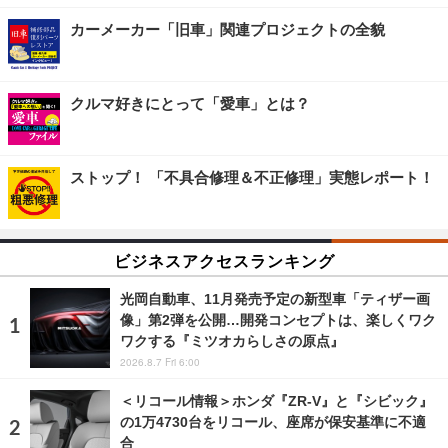
カーメーカー「旧車」関連プロジェクトの全貌
クルマ好きにとって「愛車」とは？
ストップ！ 「不具合修理＆不正修理」実態レポート！
ビジネスアクセスランキング
光岡自動車、11月発売予定の新型車「ティザー画
像」第2弾を公開…開発コンセプトは、楽しくワク
ワクする『ミツオカらしさの原点』
2026.8.7 Fri 6:00
＜リコール情報＞ホンダ『ZR-V』と『シビック』
の1万4730台をリコール、座席が保安基準に不適
合