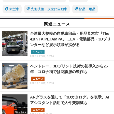
新型車
先進技術・次世代自動車
部品・用品
関連ニュース
台湾最大規模の自動車部品・用品見本市『The
41th TAIPEI AMPA』…EV・電装部品・3Dプリ
ンターなど展示領域が拡がる
イベント
2025.4.23(水) 16:14
ベントレー、3Dプリント技術の初導入から25
年 コロナ禍では防護服の製作も
ニュース
2025.4.17(木) 10:00
ARグラスを通して「3Dカタログ」を表示、AI
アシスタント活用で人件費削減も
ニュース
2025.4.6(日) 11:00