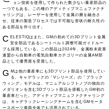
ョン技術を使用して作られた数少ない量産部品の
一つでもある。この種のアディティブマニュファクチ
ャリングは、レーザーを使用して金属の層を融合さ
せ、従来の製造プロセスでは不可能な形状の耐久性の
ある部品を作り出す。
C
ELESTIQはまた、GMの初めての3Dプリント金属
安全部品であるシートベルト調整可能ガイドルー
プも採用している。この部品は2024年、金属粉末産業
連盟から自動車の電気自動車カテゴリーの金属AM部
品として優秀賞を受賞した。
G
Mは他の量産車にも3Dプリント部品を使用してい
る。キャデラックの「Vシリーズ」の「ブラック
ウィング」モデルは、マニュアルシフトノブの独自の
メダリオンを含む3Dプリント部品を搭載したGM初の
量産車だった。アディティブマニュファクチャリング
は、キャデラックレーシングチームを含むGMモータ
ースポーツ車両全体でも活用されている。