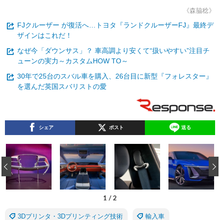
《森脇稔》
FJクルーザー が復活へ…トヨタ『ランドクルーザーFJ』最終デ
ザインはこれだ！
なぜ今「ダウンサス」？ 車高調より安くて“扱いやすい”注目チ
ューンの実力～カスタムHOW TO～
30年で25台のスバル車を購入、26台目に新型『フォレスター』
を選んだ英国スバリストの愛
シェア
ポスト
送る
‹
1
/
2
3Dプリンタ・3Dプリンティング技術
輸入車