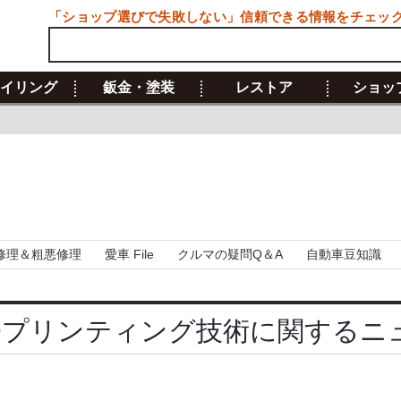
「ショップ選びで失敗しない」信頼できる情報をチェッ
イリング
鈑金・塗装
レストア
ショッ
修理＆粗悪修理
愛車 File
クルマの疑問Q＆A
自動車豆知識
3Dプリンティング技術に関するニ