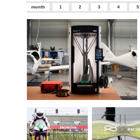
month
1
2
3
4
5