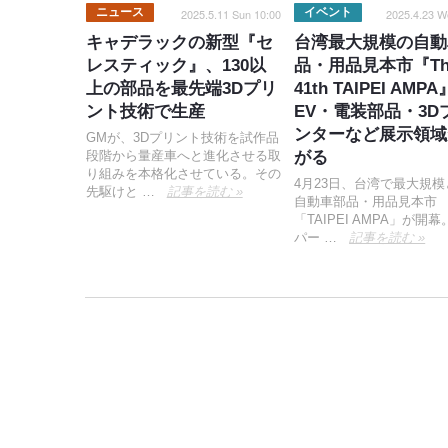
ニュース
イベント
2025.5.11 Sun 10:00
2025.4.23 W
キャデラックの新型『セ
台湾最大規模の自動
レスティック』、130以
品・用品見本市『Th
上の部品を最先端3Dプリ
41th TAIPEI AMP
ント技術で生産
EV・電装部品・3D
ンターなど展示領域
GMが、3Dプリント技術を試作品
段階から量産車へと進化させる取
がる
り組みを本格化させている。その
4月23日、台湾で最大規
先駆けと …
記事を読む »
自動車部品・用品見本市
「TAIPEI AMPA」が開幕
パー …
記事を読む »