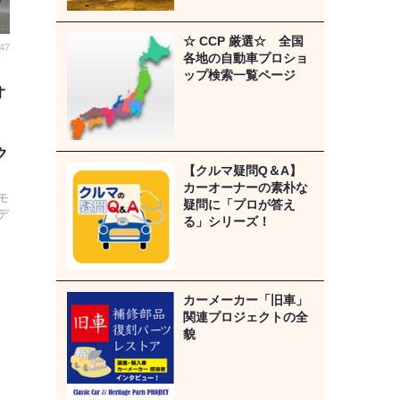
☆ CCP 厳選☆ 全国
47
各地の自動車プロショ
ップ検索一覧ページ
オ
r］
ク
【クルマ疑問Q＆A】
カーオーナーの素朴な
モ
疑問に「プロが答え
デ
る」シリーズ！
。
カーメーカー「旧車」
関連プロジェクトの全
貌