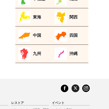
東海
関西
中国
四国
九州
沖縄
レストア
イベント