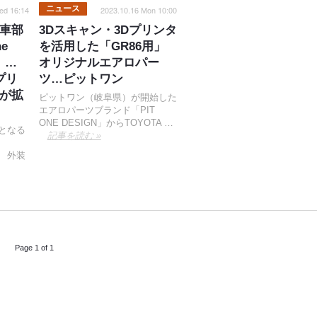
ニュース
ed 16:14
2023.10.16 Mon 10:00
車部
3Dスキャン・3Dプリンタ
e
を活用した「GR86用」
A』…
オリジナルエアロパー
プリ
ツ…ピットワン
が拡
ピットワン（岐阜県）が開始した
エアロパーツブランド「PIT
ONE DESIGN」からTOYOTA …
模となる
記事を読む »
。 外装
Page 1 of 1