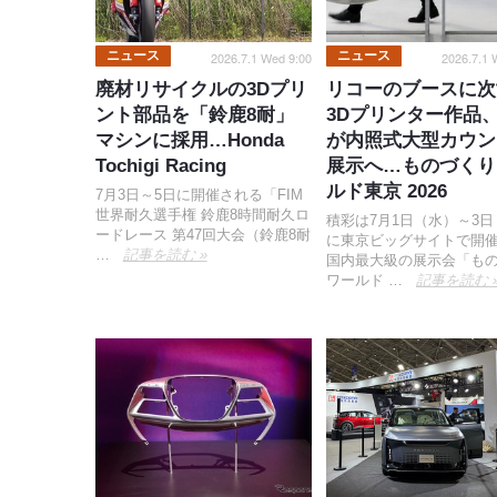
ニュース
ニュース
2026.7.1 Wed 9:00
2026.7.1 
廃材リサイクルの3Dプリ
リコーのブースに次
ント部品を「鈴鹿8耐」
3Dプリンター作品
マシンに採用…Honda
が内照式大型カウン
Tochigi Racing
展示へ…ものづくり
ルド東京 2026
7月3日～5日に開催される「FIM
世界耐久選手権 鈴鹿8時間耐久ロ
積彩は7月1日（水）～3
ードレース 第47回大会（鈴鹿8耐
に東京ビッグサイトで開
…
記事を読む »
国内最大級の展示会「も
ワールド …
記事を読む 