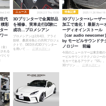
ニュース
特集記事
Wed 2:40
2026.2.5 Thu 15:50
2025.11.26 Wed 19:
世代
3Dプリンターで金属部品
3Dプリンター×レーザー
、積彩
を補修、実車走行試験に
加工で進化！ 最新カー
ター
成功…プロメシアン
ーディオインストール
ワー
［car audio newcome
プロメシアンは2月4日、アライ
技研、桑原冷熱との共同プロジェ
by モービルサウンドテ
クトで、DED方式3Dプリンター
ノロジー 前編
日（金）
を用いて …
記事を読む »
催される
今回のニューカマーは東京都の
のづくり
ービルサウンドテクノロジーの
»
モカーであるアウディ『S5』
3Dプリン …
記事を読む »