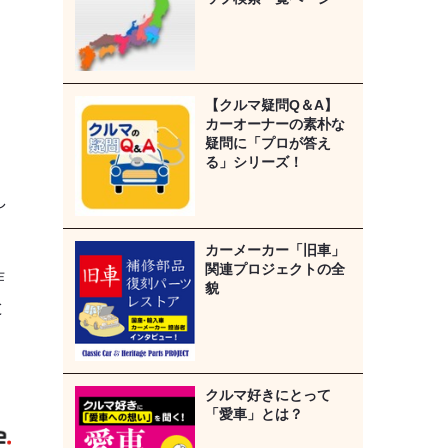
【クルマ疑問Q＆A】
カーオーナーの素朴な
疑問に「プロが答え
る」シリーズ！
し
カーメーカー「旧車」
関連プロジェクトの全
作
貌
と
》
クルマ好きにとって
「愛車」とは？