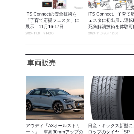
ITS Connectの安全技術を
ITS Connect、子育
「子育て応援フェスタ」に
ェスタに初出展…運転
展示 11月16-17日
死角解消技術を体験可
2024.11.8 Fri 14:00
2024.11.3 Sun 12:00
車両販売
アウディ「A3オールストリ
日産・キックス新型に
ート」 車高30mmアップの
ロップのタイヤ「SP