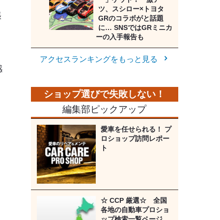
ツ、スシロー×トヨタ
張
GRのコラボがと話題
に… SNSではGRミニカ
ーの入手報告も
アクセスランキングをもっと見る
感
編集部ピックアップ
愛車を任せられる！ プ
ロショップ訪問レポー
ト
☆ CCP 厳選☆ 全国
各地の自動車プロショ
ップ検索一覧ページ