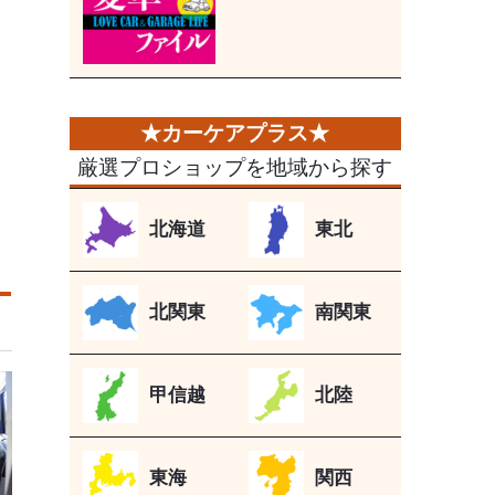
厳選プロショップを地域から探す
北海道
東北
北関東
南関東
甲信越
北陸
東海
関西