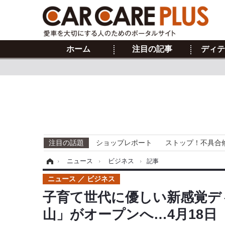
ホーム
注目の記事
ディテ
注目の話題
ショップレポート
ストップ！不具合
ホーム
›
ニュース
›
ビジネス
›
記事
ニュース
ビジネス
子育て世代に優しい新感覚デ
山」がオープンへ…4月18日