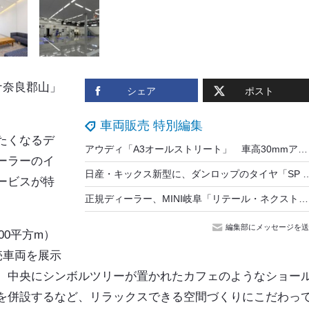
ナ奈良郡山」
シェア
ポスト
車両販売 特別編集
たくなるデ
アウディ「A3オールストリート」 車高30mmアップのSUVに改良新型…インテリアを刷新
ーラーのイ
日産・キックス新型に、ダンロップのタイヤ「SP SPOR
ービスが特
正規ディーラー、MINI岐阜「リテール・ネクスト」導入でリニューアルオープン
編集部にメッセージを送
00平方m）
売車両を展示
、中央にシンボルツリーが置かれたカフェのようなショー
を併設するなど、リラックスできる空間づくりにこだわっ