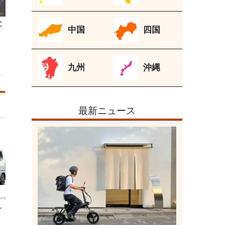
犬
中国
四国
九州
沖縄
最新ニュース
ダ
、