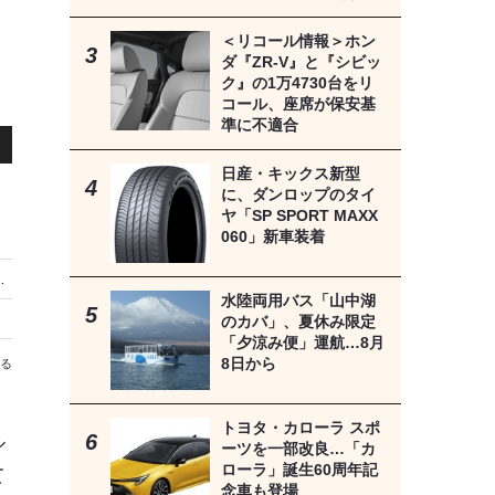
＜リコール情報＞ホン
ダ『ZR-V』と『シビッ
ク』の1万4730台をリ
コール、座席が保安基
準に不適合
日産・キックス新型
に、ダンロップのタイ
ヤ「SP SPORT MAXX
060」新車装着
T MAXX 060」新車装着
水陸両用バス「山中湖
のカバ」、夏休み限定
「夕涼み便」運航…8月
8日から
る
トヨタ・カローラ スポ
ル
ーツを一部改良…「カ
ローラ」誕生60周年記
て
念車も登場