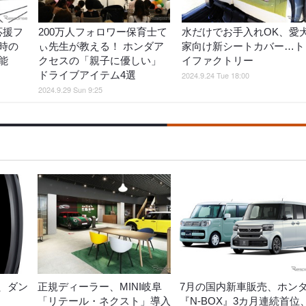
て応援フ
200万人フォロワー保育士て
水だけでお手入れOK、愛
時の
ぃ先生が教える！ ホンダア
家向け新シートカバー…ト
能
クセスの「親子に優しい」
イファクトリー
ドライブアイテム4選
2024.9.24 Tue 18:00
2024.9.29 Sun 9:25
、ダン
正規ディーラー、MINI岐阜
7月の国内新車販売、ホン
「リテール・ネクスト」導入
『N-BOX』3カ月連続首位