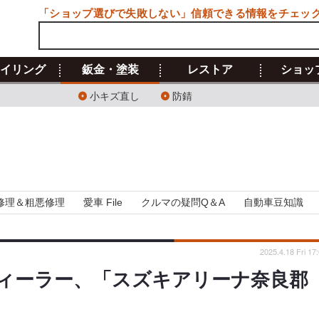
「ショップ選びで失敗しない」信頼できる情報をチェッ
イリング
鈑金・塗装
レストア
ショッ
小キズ直し
防錆
修理＆粗悪修理
愛車 File
クルマの疑問Q＆A
自動車豆知識
2025.4.18 Fri 17
ィーラー、「スズキアリーナ奈良郡