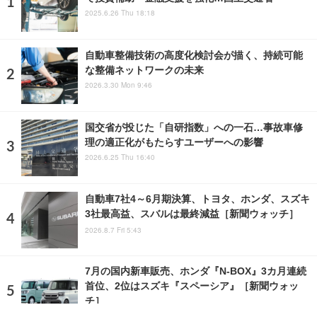
2025.6.26 Thu 18:18
自動車整備技術の高度化検討会が描く、持続可能
な整備ネットワークの未来
2026.3.30 Mon 9:46
国交省が投じた「自研指数」への一石…事故車修
理の適正化がもたらすユーザーへの影響
2026.6.25 Thu 16:40
自動車7社4～6月期決算、トヨタ、ホンダ、スズキ
3社最高益、スバルは最終減益［新聞ウォッチ］
2026.8.7 Fri 5:43
7月の国内新車販売、ホンダ『N-BOX』3カ月連続
首位、2位はスズキ『スペーシア』［新聞ウォッ
チ］