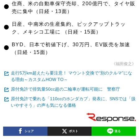
●
住商、米の自動車保守売却、200億円で、タイヤ販
売に集中（日経・13面）
●
日産、中南米の生産集約、ピックアップトラッ
ク、メキシコ工場に （日経・15面）
●
BYD、日本で初値下げ、30万円、EV販売を加速
（日経・15面）
《福田俊之》
走行5万km超えたら要注意！ マウント交換で“別のクルマ”にな
る理由～カスタムHOW TO～
原付免許で排気量50cc超の二輪車が運転可能に 警察庁
原付免許で乗れる「110ccのホンダカブ」発表に、SNSでは「扱
いやすそう」の声も気になる価格
シェア
ポスト
送る