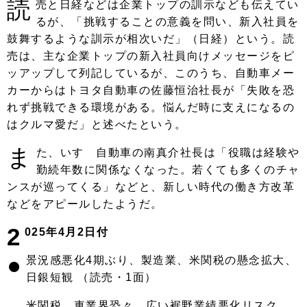
読
売と日経などは企業トップの訓示なども伝えてい
るが、「挑戦することの意義を問い、新入社員を
鼓舞するような訓示が相次いだ」（日経）という。読
売は、主な企業トップの新入社員向けメッセージをピ
ッアップして列記しているが、このうち、自動車メー
カーからはトヨタ自動車の佐藤恒治社長が「失敗を恐
れず挑戦できる環境がある。悩んだ時に支えになるの
はクルマ愛だ」と述べたという。
ま
た、いすゞ自動車の南真介社長は「役職は経験や
勤続年数に関係なくなった。若くても多くのチャ
ンスが巡ってくる」などと、新しい時代の働き方改革
などをアピールしたようだ。
2
025年4月2日付
●
景況感悪化4期ぶり、製造業、米関税の懸念拡大、
日銀短観 （読売・1面）
米関税、車業界恐々、広い裾野業績悪化リスク