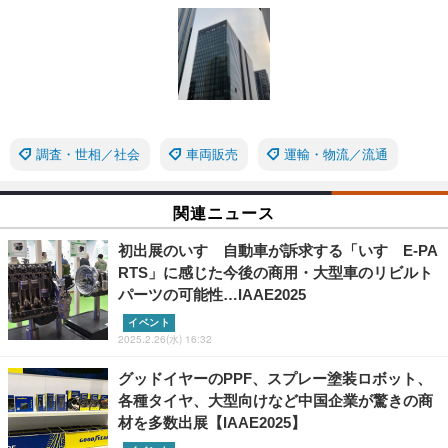
調査・世相／社会
車両販売
運輸・物流／流通
関連ニュース
初出展のいすゞ自動車が訴求する「いすゞE-PA
RTS」に感じた今後の商用・大型車のリビルト
パーツの可能性…IAAE2025
イベント
2025.2.26(水) 16:32
グッドイヤーのPPF、スプレー塗装ロボット、
各種タイヤ、大型向けなど中国企業が驚きの商
材を多数出展【IAAE2025】