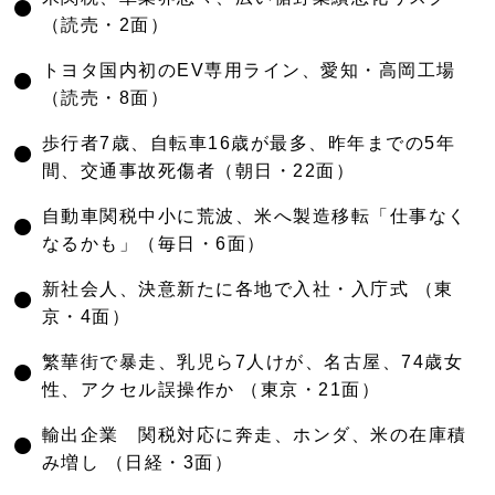
●
（読売・2面）
●
トヨタ国内初のEV専用ライン、愛知・高岡工場
（読売・8面）
●
歩行者7歳、自転車16歳が最多、昨年までの5年
間、交通事故死傷者（朝日・22面）
●
自動車関税中小に荒波、米へ製造移転「仕事なく
なるかも」（毎日・6面）
●
新社会人、決意新たに各地で入社・入庁式 （東
京・4面）
●
繁華街で暴走、乳児ら7人けが、名古屋、74歳女
性、アクセル誤操作か （東京・21面）
●
輸出企業 関税対応に奔走、ホンダ、米の在庫積
み増し （日経・3面）