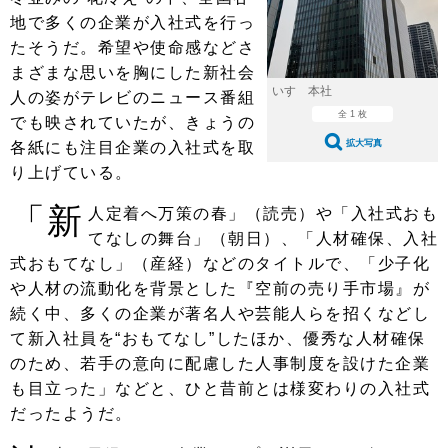
ショップレポート
愛車 File
ディテイリング
地で多くの企業が入社式を行っ
自動車豆知識
ストップ！不具合修理＆粗悪修理
たそうだ。希望や使命感などさ
ディテイリング
洗車
鈑金・塗装
まざまな思いを胸にした新社会
鈑金・塗装
ヘッドライト磨き
コーティング
小キズ直し
防錆
特集記事
いすゞ本社
人の姿がテレビのニュース番組
全 1 枚
でも映されていたが、きょうの
フィルム・ラッピング
ストップ 不具合修理＆粗悪修理
カーメーカー「旧車」関連プロジェ
ショップ紹介
拡大写真
各紙にも注目企業の入社式を取
クト
り上げている。
ショップレポート
プロショップ検索
レストア
コラム
「新
人定着へ万策の春」（読売）や「入社式おも
カーメーカー「旧車」関連プロジ
コラム
イベント
ェクト
てなしの舞台」（朝日）、「人材確保、入社
インタビュー
イベント告知
イベントレポート
式おもてなし」（産経）などのタイトルで、「少子化
や人材の流動化を背景とした『空前の売り手市場』が
続く中、多くの企業が著名人や芸能人らを招くなどし
て新入社員を“おもてなし”したほか、優秀な人材確保
のため、若手の意向に配慮した人事制度を設けた企業
も目立った」などと、ひと昔前とは様変わりの入社式
だったようだ。