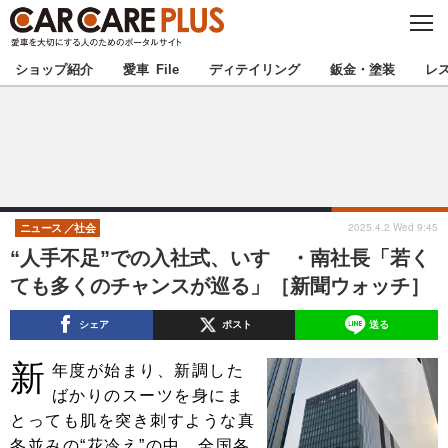
C
L
O
★カーケアプラス認定★
厳選プロショップを地域から探す
S
ショップ紹介
愛車 File
ディテイリング
鈑金・塗装
レ
E
北海道
東北
北関東
南関東
甲信越
北陸
2025.4.2 Wed 9:45
ニュース
社会
“人手不足”での入社式、いすゞ・南社長「若く
東海
関西
ても多くのチャンスが巡る」［新聞ウォッチ］
中国
四国
シェア
ポスト
送る
新
九州
沖縄
年度が始まり、新調した
ばかりのスーツを身にま
注目の記事
とっても肌を突き刺すような真
冬並みの“花冷え”の中、全国各