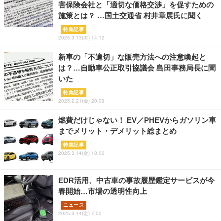
害保険会社と「適切な価格交渉」を促すための
施策とは？ …国土交通省 村井章展氏に聞く
特集記事
2025.3.13(木) 14:12
新車の「不適切」な販売方法への注意喚起と
は？…自動車公正取引協議会 島田事務局長に聞
いた
特集記事
2025.2.21(金) 20:09
燃費だけじゃない！ EV／PHEVからガソリン車
までメリット・デメリット総まとめ
特集記事
2025.3.14(金) 18:00
EDR活用、中古車の事故履歴鑑定サービスが今
春開始…市場の透明性向上
ニュース
2025.3.14(金) 7:00