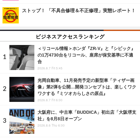
ストップ！ 「不具合修理＆不正修理」実態レポート！
ビジネスアクセスランキング
＜リコール情報＞ホンダ『ZR-V』と『シビック』
の1万4730台をリコール、座席が保安基準に不適
合
2026.8.7 Fri 5:45
光岡自動車、11月発売予定の新型車「ティザー画
像」第2弾を公開…開発コンセプトは、楽しくワク
ワクする『ミツオカらしさの原点』
2026.8.7 Fri 6:00
大阪府に、中古車「BUDDICA」初出店「大阪堺支
社」を8月8日オープン
2026.8.6 Thu 6:00