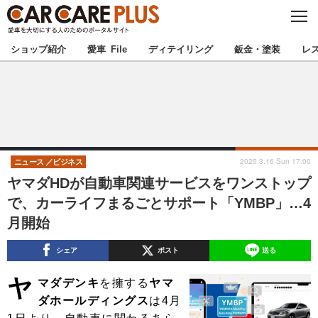
C
L
O
★カーケアプラス認定★
厳選プロショップを地域から探す
S
ショップ紹介
愛車 File
ディテイリング
鈑金・塗装
レ
E
北海道
東北
北関東
南関東
甲信越
北陸
2025.3.16 Sun 17:00
ニュース
ビジネス
ヤマダHDが自動車関連サービスをワンストップ
東海
関西
で、カーライフまるごとサポート「YMBP」…4
月開始
中国
四国
シェア
ポスト
送る
九州
沖縄
ヤ
マダデンキ
を擁する
ヤマ
注目の記事
ダホールディングス
は4月