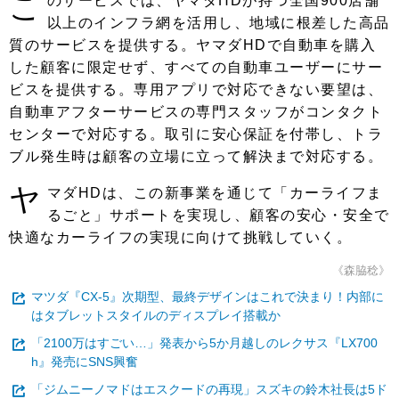
こ
のサービスでは、ヤマダHDが持つ全国900店舗
以上のインフラ網を活用し、地域に根差した高品
質のサービスを提供する。ヤマダHDで自動車を購入
した顧客に限定せず、すべての自動車ユーザーにサー
ビスを提供する。専用アプリで対応できない要望は、
自動車アフターサービスの専門スタッフがコンタクト
センターで対応する。取引に安心保証を付帯し、トラ
ブル発生時は顧客の立場に立って解決まで対応する。
ヤ
マダHDは、この新事業を通じて「カーライフま
るごと」サポートを実現し、顧客の安心・安全で
快適なカーライフの実現に向けて挑戦していく。
《森脇稔》
マツダ『CX-5』次期型、最終デザインはこれで決まり！内部に
はタブレットスタイルのディスプレイ搭載か
「2100万はすごい…」発表から5か月越しのレクサス『LX700
h』発売にSNS興奮
「ジムニーノマドはエスクードの再現」スズキの鈴木社長は5ド