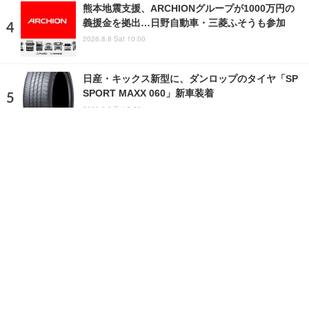
熊本地震支援、ARCHIONグループが1000万円の
義援金を拠出…日野自動車・三菱ふそうも参加
2026.8.8 Sat 10:00
日産・キックス新型に、ダンロップのタイヤ「SP
SPORT MAXX 060」新車装着
2026.8.8 Sat 5:58
ランキングをもっと見る
注目の話題
ショップレポート
ストップ！不具合修理＆粗悪修理
愛車 File
クルマの疑問Q＆A
自動車豆知識
ホーム
›
ニュース
›
ビジネス
›
記事
TOP