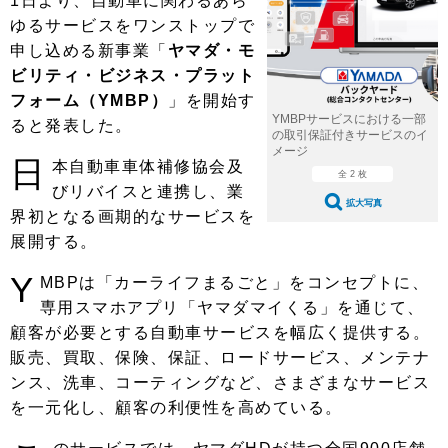
1日より、自動車に関わるあら
ショップレポート
愛車 File
ディテイリング
ゆるサービスをワンストップで
自動車豆知識
ストップ！不具合修理＆粗悪修理
ディテイリング
洗車
申し込める新事業「
鈑金・塗装
ヤマダ・モ
ビリティ・ビジネス・プラット
鈑金・塗装
ヘッドライト磨き
コーティング
小キズ直し
防錆
特集記事
フォーム（YMBP）
」を開始す
YMBPサービスにおける一部
ると発表した。
フィルム・ラッピング
ストップ 不具合修理＆粗悪修理
カーメーカー「旧車」関連プロジェ
ショップ紹介
の取引保証付きサービスのイ
クト
メージ
日
本自動車車体補修協会及
ショップレポート
プロショップ検索
レストア
全 2 枚
びリバイスと連携し、業
コラム
拡大写真
カーメーカー「旧車」関連プロジ
界初となる画期的なサービスを
コラム
イベント
ェクト
展開する。
インタビュー
イベント告知
イベントレポート
Y
MBPは「カーライフまるごと」をコンセプトに、
専用スマホアプリ「ヤマダマイくる」を通じて、
顧客が必要とする自動車サービスを幅広く提供する。
販売、買取、保険、保証、ロードサービス、メンテナ
ンス、洗車、コーティングなど、さまざまなサービス
を一元化し、顧客の利便性を高めている。