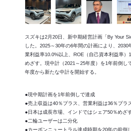
スズキ
は2月20日、新中期経営計画「
By Your Si
した。2025～30年の6年間の計画により、203
業利益率10.0%以上、ROE（自己資本利益率）1
めざす。現中計（2021～25年度）を1年前倒して
年度から新たな中計を開始する。
●現中期計画を1年前倒しで達成
●売上収益は40％プラス、営業利益は36％プラ
●日本は成長市場、インドではシェア50％めざ
●二輪ユーザーは二分化
●カーボンニュートラル達成時期を20年の前倒