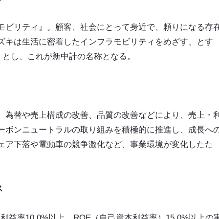
モビリティ』。顧客、社会にとって身近で、頼りになる存
ズキは生活に密着したインフラモビリティをめざす、とす
ide」とし、これが新中計の名称となる。
、為替や売上構成の改善、品質の改善などにより、売上・
ーボンニュートラルの取り組みを積極的に推進し、成長へ
ェア下落や電動車の競争激化など、事業環境が変化したた
ス
利益率10.0%以上、ROE（自己資本利益率）15.0%以上の