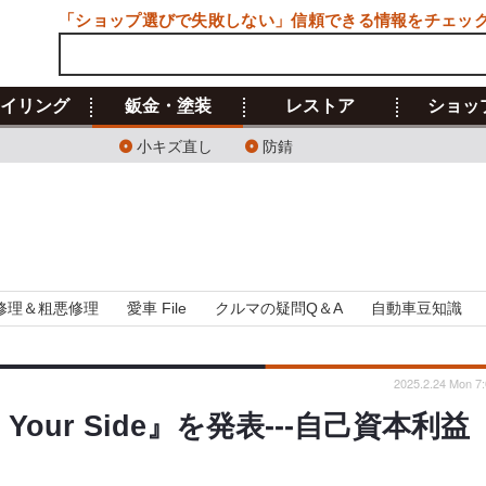
「ショップ選びで失敗しない」信頼できる情報をチェッ
イリング
鈑金・塗装
レストア
ショッ
小キズ直し
防錆
修理＆粗悪修理
愛車 File
クルマの疑問Q＆A
自動車豆知識
2025.2.24 Mon 7:
our Side』を発表---自己資本利益