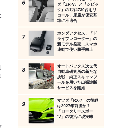
ダ『ZR-V』と『シビッ
ク』の1万4730台をリ
コール、座席が保安基
在
準に不適合
ホンダアクセス、「ド
ライブレコーダー」の
新モデル発売…スマホ
連動で使い勝手向上
オートバックス次世代
利
自動車研究所の新たな
の
挑戦…純正スキャンツ
ールを用いた出張診断
サービスを開始
マツダ「RX-7」の後継
は2027年前後か？
「ロータリースポー
ツ」の復活に現実味
実