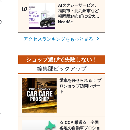
AIタクシーサービス、
福岡市・北九州市など
福岡県14市町に拡大…
の
NearMe
アクセスランキングをもっと見る
編集部ピックアップ
愛車を任せられる！ プ
ロショップ訪問レポー
ト
そ
☆ CCP 厳選☆ 全国
各地の自動車プロショ