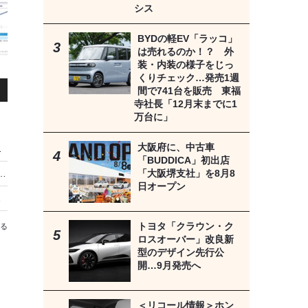
シス
BYDの軽EV「ラッコ」
は売れるのか！？ 外
装・内装の様子をじっ
くりチェック…発売1週
間で741台を販売 東福
寺社長「12月末までに1
万台に」
大阪府に、中古車
力を喪失する恐れ
「BUDDICA」初出店
「大阪堺支社」を8月8
「キャシュカイ e-POWER」の燃費記録に、SNS驚愕！「日本でも売りましょう」の声も
日オープン
基準に不適合
トヨタ「クラウン・ク
る
ロスオーバー」改良新
型のデザイン先行公
開…9月発売へ
＜リコール情報＞ホン