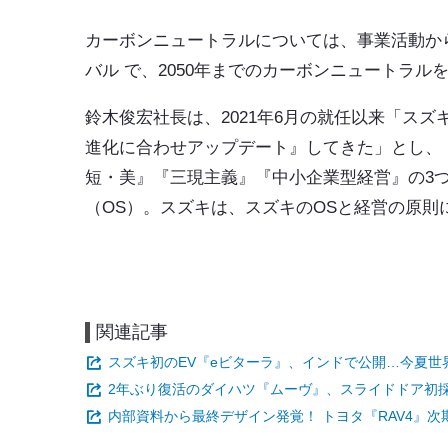
カーボンニュートラルについては、事業活動からの
バル で、2050年までのカーボンニュートラル
鈴木俊宏社長は、2021年6月の就任以来「ス
進化に合わせアップデート』してきた」とし、
短・美』『三現主義』『中小企業型経営』の3
（OS）。スズキは、スズキのOSと経営の原
関連記事
スズキ初のEV『eビターラ』、インドで公開…今夏世
2年ぶり復活のダイハツ『ムーヴ』、スライドドア初
内部資料から最終デザイン発覚！ トヨタ『RAV4』次期