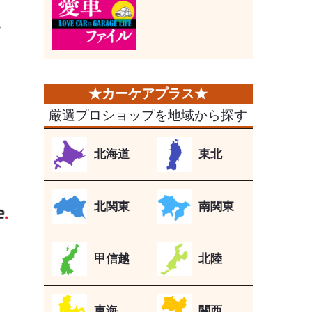
ー
厳選プロショップを地域から探す
北海道
東北
》
北関東
南関東
甲信越
北陸
東海
関西