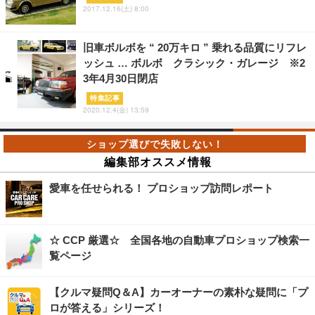
2017.12.16(土) 8:00
旧車ボルボを “ 20万キロ ” 乗れる品質にリフレ
ッシュ … ボルボ クラシック・ガレージ ※2
3年4月30日閉店
特集記事
2020.12.4(金) 13:59
編集部オススメ情報
愛車を任せられる！ プロショップ訪問レポート
☆ CCP 厳選☆ 全国各地の自動車プロショップ検索一
覧ページ
【クルマ疑問Q＆A】カーオーナーの素朴な疑問に「プ
ロが答える」シリーズ！