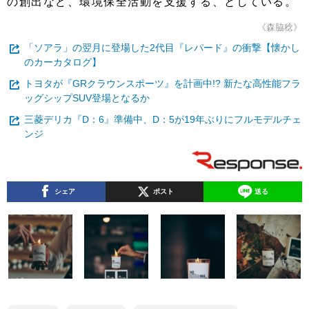
の創出など、環境保全活動を支援する、としている。
《森脇稔》
「ソアラ」の翌月に登場した2代目『レパード』の衝撃【懐かし
のカーカタログ】
トヨタが『GRクラウンスポーツ』を計画中!? 新たな高性能フラ
ッグシップSUV登場となるか
三菱デリカ『D：6』準備中、D：5が19年ぶりにフルモデルチェ
ンジ
シェア
ポスト
送る