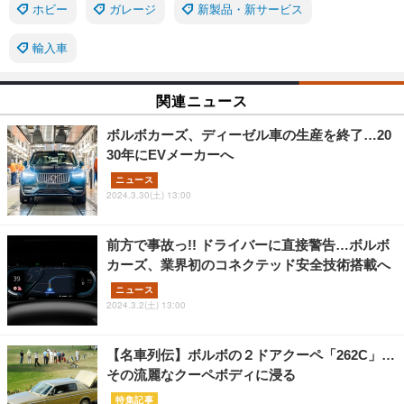
ホビー
ガレージ
新製品・新サービス
輸入車
関連ニュース
ボルボカーズ、ディーゼル車の生産を終了…20
30年にEVメーカーへ
ニュース
2024.3.30(土) 13:00
前方で事故っ!! ドライバーに直接警告…ボルボ
カーズ、業界初のコネクテッド安全技術搭載へ
ニュース
2024.3.2(土) 13:00
【名車列伝】ボルボの２ドアクーペ「262C」…
その流麗なクーペボディに浸る
特集記事