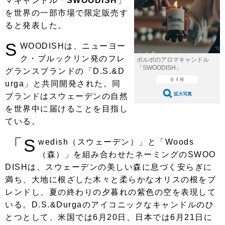
マキャンドル「
SWOODISH
」
ショップレポート
愛車 File
ディテイリング
を世界の一部市場で限定販売す
自動車豆知識
ストップ！不具合修理＆粗悪修理
ディテイリング
洗車
ると発表した。
鈑金・塗装
鈑金・塗装
S
ヘッドライト磨き
コーティング
小キズ直し
防錆
WOODISHは、ニューヨー
特集記事
ク・ブルックリン発のフレ
ボルボのアロマキャンドル
フィルム・ラッピング
ストップ 不具合修理＆粗悪修理
カーメーカー「旧車」関連プロジェ
ショップ紹介
「SWOODISH」
グランスブランドの「D.S.&D
クト
全 4 枚
urga」と共同開発された。同
ショップレポート
プロショップ検索
レストア
拡大写真
ブランドはスウェーデンの自然
コラム
カーメーカー「旧車」関連プロジ
を世界中に届けることを目指し
コラム
イベント
ェクト
ている。
インタビュー
イベント告知
イベントレポート
「S
wedish（スウェーデン）」と「Woods
（森）」を組み合わせたネーミングのSWOO
DISHは、スウェーデンの美しい森に息づく安らぎに
満ち、大地に根ざした木々と柔らかなオリスの根をブ
レンドし、夏の終わりの夕暮れの紫色の空を表現して
いる。D.S.&Durgaのアイコニックなキャンドルのひ
とつとして、米国では6月20日、日本では6月21日に