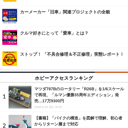
カーメーカー「旧車」関連プロジェクトの全貌
クルマ好きにとって「愛車」とは？
ストップ！ 「不具合修理＆不正修理」実態レポート！
ホビーアクセスランキング
マツダ787Bのロータリー「R26B」を1/6スケール
で再現、「ルマン優勝35周年エディション」発
売…17万9300円
2026.6.20 Sat 19:00
【書籍】「バイクの構造」を図解で理解、初心者
からリターン層まで対応