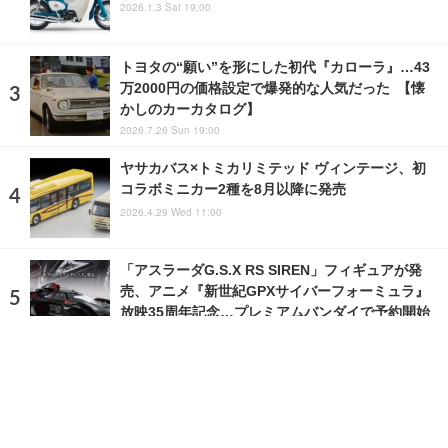
2026.1.3 Sat 19:00
トヨタの“願い”を形にした初代『カローラ』…43
万2000円の価格設定で爆発的な人気だった 【懐
かしのカーカタログ】
2026.7.26 Sun 19:00
ヤサカバス×トミカリミテッド ヴィンテージ、初
コラボミニカー2種を8月以降に発売
2026.4.29 Wed 11:00
「アスラーダG.S.X RS SIREN」フィギュアが発
売、アニメ『新世紀GPXサイバーフォーミュラ』
放映35周年記念…プレミアムバンダイで予約開始
2026.7.25 Sat 19:00
ランキングをもっと見る
注目の話題
ショップレポート