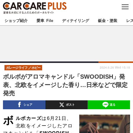
C
L
O
★カーケアプラス認定★
厳選プロショップを地域から探す
S
ショップ紹介
愛車 File
ディテイリング
鈑金・塗装
レ
E
北海道
東北
北関東
南関東
甲信越
北陸
2024.6.26 Wed 15:18
ガレージライフ
ホビー
ボルボがアロマキャンドル「SWOODISH」発
東海
関西
表、北欧をイメージした香り…日米などで限定
発売
中国
四国
シェア
ポスト
送る
九州
沖縄
ボ
ルボカーズ
は6月21日、
注目の記事
北欧をイメージしたアロ