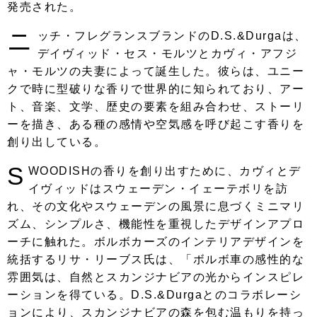
発売された。
ニ
ッチ・フレグランスブランドのD.S.&Durgaは、
デイヴィッド・セス・モルツとカヴィ・アフジ
ャ・モルツの夫妻によって誕生した。彼らは、ユニー
クで時に型破りな香りで世界的に知られており、アー
ト、音楽、文学、歴史の要素を組み合わせ、ストーリ
ーを描き、ある種の感情や空気感を呼び起こす香りを
創り出している。
S
WOODISHの香りを創り出すために、カヴィとデ
イヴィッドはスウェーデン・イェーテボリを訪
れ、その文化やスウェーデンの風景に息づくミニマリ
ズム、シンプルさ、機能性を重視したデザインアプロ
ーチに触れた。ボルボカーズのインテリアデザインを
統括するリサ・リーブス氏は、「ボルボ車の感性的な
雰囲気は、自然とスカンジナビアの光からインスピレ
ーションを得ている。D.S.&Durgaとのコラボレーシ
ョンにより、スカンジナビアの森を包む温もりを持っ