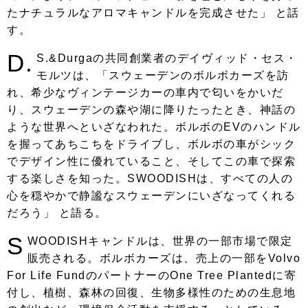
たナチュラルなアロマキャンドルを完成させた」 と話
す。
D.
S.&Durgaの共同創業者のデイヴィッド・セス・
モルツは、「スウェーデンのボルボカーズを訪
れ、希少なヴィンテージカーの車内で匂いをかいだ
り、スウェーデンの森や湖に降りたったとき、神話の
ような世界へといざなわれた。ボルボのEVのハンドル
を握ってあちこちをドライブし、ボルボの車がシック
でデザイン性に優れていること、そしてこの車で探索
する楽しさを知った。SWOODISHは、すべての人の
心を穏やかで静謐なスウェーデンにいざなってくれる
だろう」 と語る。
S
WOODISHキャンドルは、世界の一部市場で限定
販売される。ボルボカーズは、売上の一部をVolvo
For Life FundのパートナーのOne Tree Plantedに寄
付し、植樹、森林の回復、生物多様性のための生息地