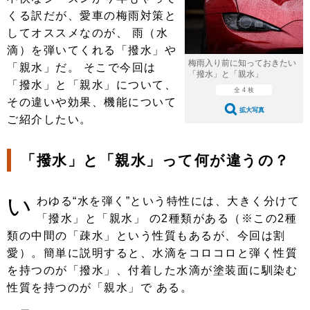
ショップレポート
愛車 File
ディテイリング
くる訳だが、愛車の梅雨対策と
自動車豆知識
ストップ！不具合修理＆粗悪修理
してオススメなのが、 雨（水
ディテイリング
洗車
鈑金・塗装
滴）を弾いてくれる「撥水」や
鈑金・塗装
ヘッドライト磨き
コーティング
小キズ直し
防錆
特集記事
梅雨入り前に知っておきたい
「親水」だ。 そこで今回は
「撥水」と「親水」
「撥水」と「親水」について、
フィルム・ラッピング
ストップ 不具合修理＆粗悪修理
カーメーカー「旧車」関連プロジェ
全 4 枚
ショップ紹介
その違いや効果、機能について
クト
拡大写真
ご紹介したい。
ショップレポート
プロショップ検索
レストア
コラム
カーメーカー「旧車」関連プロジ
コラム
イベント
「撥水」と「親水」って何が違うの？
ェクト
インタビュー
イベント告知
イベントレポート
い
わゆる“水を弾く”という特性には、大きく分けて
「撥水」と「親水」 の2種類がある（※この2種
類の中間の「疎水」という性質もあるが、今回は割
愛）。簡単に説明すると、水滴をコロコロと弾く性質
を持つのが「撥水」、付着した水滴が塗装面に馴染む
性質を持つのが「親水」で ある。