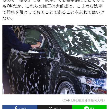
もOKだが、これらの施工の大前提は、こまめな洗車
で汚れを落としておくことであることを忘れてはいけ
ない。
《CAR LIFE編集部＠松岡大輔》
シェア
ポスト
送る