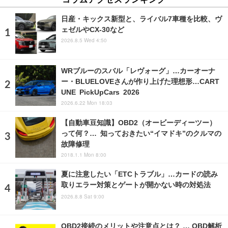
日産・キックス新型と、ライバル7車種を比較、ヴ
ェゼルやCX-30など
2026.8.5 Wed 4:50
WRブルーのスバル「レヴォーグ」…カーオーナ
ー・BLUELOVEさんが作り上げた理想形…CART
UNE PickUpCars 2026
2026.6.22 Mon 18:03
【自動車豆知識】OBD2（オービーディーツー）
って何？… 知っておきたい“イマドキ”のクルマの
故障修理
2018.1.1 Mon 8:00
夏に注意したい「ETCトラブル」…カードの読み
取りエラー対策とゲートが開かない時の対処法
2026.8.8 Sat 9:00
OBD2接続のメリットや注意点とは？ … OBD解析