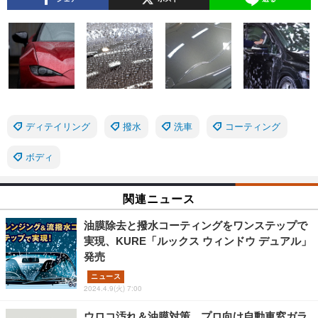
ディテイリング
撥水
洗車
コーティング
ボディ
関連ニュース
油膜除去と撥水コーティングをワンステップで
実現、KURE「ルックス ウィンドウ デュアル」
発売
ニュース
2024.4.9(火) 7:00
ウロコ汚れ＆油膜対策、プロ向け自動車窓ガラ