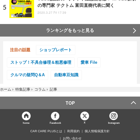
の専門家 テクトム 富田直樹代表に聞く
2020.3.27 Fri 17:39
ランキングをもっと見る
注目の話題
ショップレポート
ストップ！不具合修理＆粗悪修理
愛車 File
クルマの疑問Q＆A
自動車豆知識
ホーム
›
特集記事
›
コラム
›
記事
TOP
X
home
Facebook
Instagram
CAR CARE PLUSとは
利用規約
個人情報保護方針
お問い合わせ