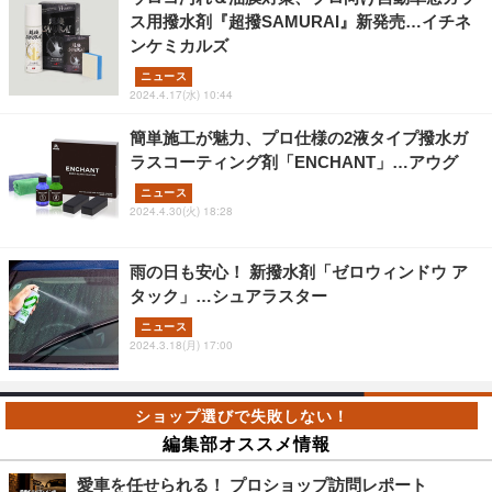
ス用撥水剤『超撥SAMURAI』新発売…イチネ
ンケミカルズ
ニュース
2024.4.17(水) 10:44
簡単施工が魅力、プロ仕様の2液タイプ撥水ガ
ラスコーティング剤「ENCHANT」…アウグ
ニュース
2024.4.30(火) 18:28
雨の日も安心！ 新撥水剤「ゼロウィンドウ ア
タック」…シュアラスター
ニュース
2024.3.18(月) 17:00
編集部オススメ情報
愛車を任せられる！ プロショップ訪問レポート