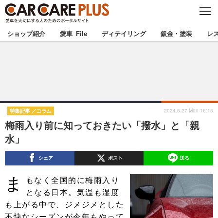
C
L
O
★カーケアプラス認定★
厳選プロショップを地域から探す
S
ショップ紹介
愛車 File
ディテイリング
鈑金・塗装
レ
E
北海道
東北
北関東
南関東
甲信越
北陸
2024.5.27 Mon 16:15
特集記事
コラム
梅雨入り前に知っておきたい「撥水」と「親
東海
関西
水」
中国
四国
シェア
ポスト
送る
ま
九州
沖縄
もなく全国的に梅雨入り
となる日本。気温も湿度
注目の記事
も上がる中で、ジメジメとした
不快なシーズンが今年もやって