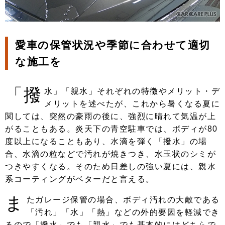
愛車の保管状況や季節に合わせて適切
な施工を
「撥
水」「親水」それぞれの特徴やメリット・デ
メリットを述べたが、これから暑くなる夏に
関しては、突然の豪雨の後に、強烈に晴れて気温が上
がることもある。炎天下の青空駐車では、ボディが80
度以上になることもあり、水滴を弾く「撥水」の場
合、水滴の粒などで汚れが焼きつき、水玉状のシミが
つきやすくなる。そのため日差しの強い夏には、親水
系コーティングがベターだと言える。
ま
たガレージ保管の場合、ボディ汚れの大敵である
「汚れ」「水」「熱」などの外的要因を軽減でき
るので「撥水」でも「親水」でも基本的にはどちらで