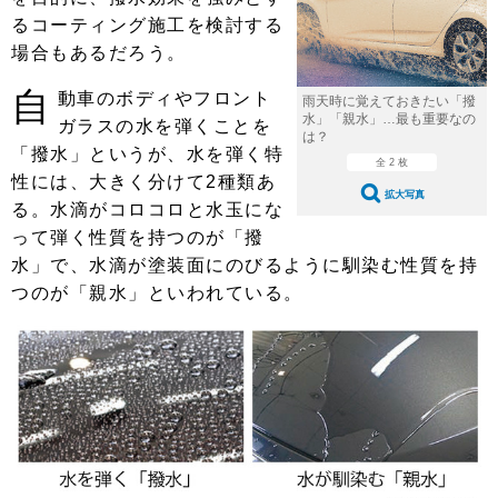
ショップレポート
愛車 File
ディテイリング
るコーティング施工を検討する
自動車豆知識
ストップ！不具合修理＆粗悪修理
場合もあるだろう。
ディテイリング
洗車
鈑金・塗装
自
鈑金・塗装
動車のボディやフロント
ヘッドライト磨き
コーティング
小キズ直し
防錆
特集記事
雨天時に覚えておきたい「撥
水」「親水」…最も重要なの
ガラスの水を弾くことを
は？
フィルム・ラッピング
ストップ 不具合修理＆粗悪修理
カーメーカー「旧車」関連プロジェ
ショップ紹介
「撥水」というが、水を弾く特
全 2 枚
クト
性には、大きく分けて2種類あ
ショップレポート
プロショップ検索
レストア
拡大写真
る。水滴がコロコロと水玉にな
コラム
って弾く性質を持つのが「撥
カーメーカー「旧車」関連プロジ
コラム
イベント
ェクト
水」で、水滴が塗装面にのびるように馴染む性質を持
インタビュー
イベント告知
イベントレポート
つのが「親水」といわれている。