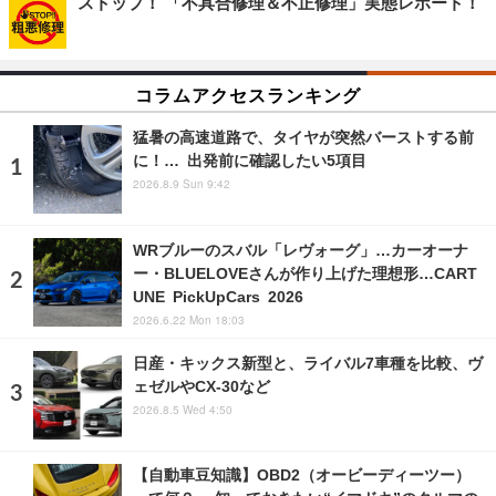
ストップ！ 「不具合修理＆不正修理」実態レポート！
コラムアクセスランキング
猛暑の高速道路で、タイヤが突然バーストする前
に！… 出発前に確認したい5項目
2026.8.9 Sun 9:42
WRブルーのスバル「レヴォーグ」…カーオーナ
ー・BLUELOVEさんが作り上げた理想形…CART
UNE PickUpCars 2026
2026.6.22 Mon 18:03
日産・キックス新型と、ライバル7車種を比較、ヴ
ェゼルやCX-30など
2026.8.5 Wed 4:50
【自動車豆知識】OBD2（オービーディーツー）