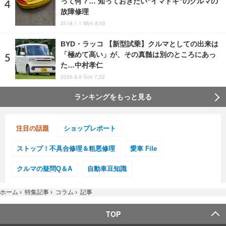
って何？… 知っておきたい“イマドキ”のクルマの
故障修理
2018.1.1 Mon 8:00
BYD・ラッコ 【新型試乗】クルマとしての出来は
「極めて高い」が、その真髄は別のところにあっ
た…中村孝仁
2026.8.9 Sun 7:22
ランキングをもっと見る
注目の話題
ショップレポート
ストップ！不具合修理＆粗悪修理
愛車 File
クルマの疑問Q＆A
自動車豆知識
ホーム
›
特集記事
›
コラム
›
記事
TOP