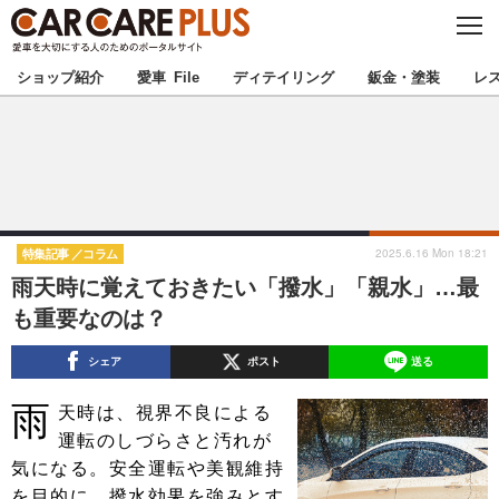
C
L
O
★カーケアプラス認定★
厳選プロショップを地域から探す
S
ショップ紹介
愛車 File
ディテイリング
鈑金・塗装
レ
E
北海道
東北
北関東
南関東
甲信越
北陸
2025.6.16 Mon 18:21
特集記事
コラム
雨天時に覚えておきたい「撥水」「親水」…最
東海
関西
も重要なのは？
中国
四国
シェア
ポスト
送る
雨
九州
沖縄
天時は、視界不良による
運転のしづらさと汚れが
注目の記事
気になる。安全運転や美観維持
を目的に、撥水効果を強みとす