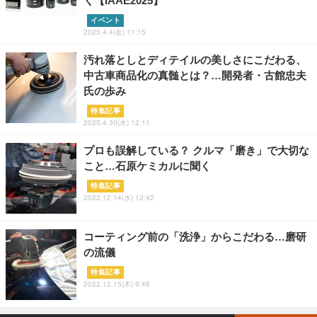
く【IAAE2025】
イベント
2025.4.4(金) 11:15
汚れ落としとディテイルの美しさにこだわる、
中古車商品化の真髄とは？…開発者・古館忠夫
氏の歩み
特集記事
2025.4.30(水) 12:11
プロも誤解している？ クルマ「磨き」で大切な
こと…石原ケミカルに聞く
特集記事
2022.12.14(水) 12:42
コーティング前の「洗浄」からこだわる…磨研
の流儀
特集記事
2022.12.15(木) 9:48