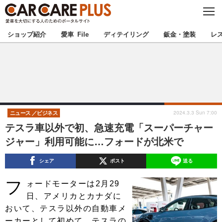
C
L
O
★カーケアプラス認定★
厳選プロショップを地域から探す
S
ショップ紹介
愛車 File
ディテイリング
鈑金・塗装
レ
E
北海道
東北
北関東
南関東
甲信越
北陸
2024.3.3 Sun 7:00
ニュース
ビジネス
テスラ車以外で初、急速充電「スーパーチャー
東海
関西
ジャー」利用可能に…フォードが北米で
中国
四国
シェア
ポスト
送る
フ
九州
沖縄
ォードモーターは2月29
日、アメリカとカナダに
注目の記事
おいて、テスラ以外の自動車メ
ーカーとして初めて、テスラの