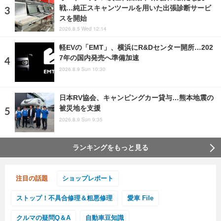
戦…純正スキャンツールを用いた出張診断サービ
スを開始
2026.8.5 Wed 12:14
軽EVの「EMT」、横浜にR&Dセンター開所…202
7年の国内発売へ準備加速
2026.8.9 Sun 10:30
日本RV協会、キャンピングカー貸与…熊本地震の
被災地を支援
2026.8.9 Sun 9:35
ランキングをもっと見る
注目の話題
ショップレポート
ストップ！不具合修理＆粗悪修理
愛車 File
クルマの疑問Q＆A
自動車豆知識