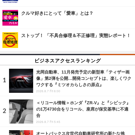
クルマ好きにとって「愛車」とは？
ストップ！ 「不具合修理＆不正修理」実態レポート！
ビジネスアクセスランキング
光岡自動車、11月発売予定の新型車「ティザー画
像」第2弾を公開…開発コンセプトは、楽しくワク
ワクする『ミツオカらしさの原点』
2026.8.7 Fri 6:00
＜リコール情報＞ホンダ『ZR-V』と『シビック』
の1万4730台をリコール、座席が保安基準に不適
合
2026.8.7 Fri 5:45
オートバックス次世代自動車研究所の新たな挑