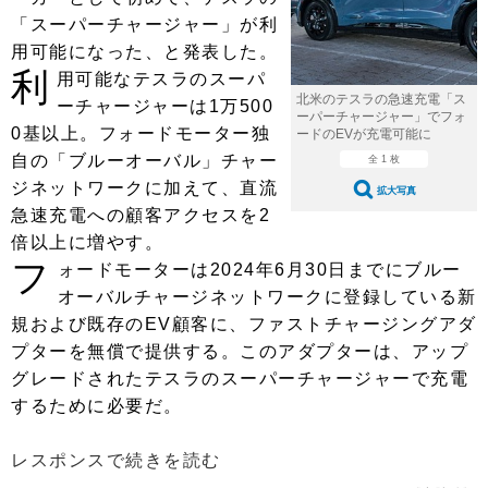
ショップレポート
愛車 File
ディテイリング
「スーパーチャージャー」が利
自動車豆知識
ストップ！不具合修理＆粗悪修理
用可能になった、と発表した。
ディテイリング
洗車
鈑金・塗装
利
用可能なテスラのスーパ
鈑金・塗装
ヘッドライト磨き
コーティング
小キズ直し
防錆
特集記事
北米のテスラの急速充電「ス
ーチャージャーは1万500
ーパーチャージャー」でフォ
0基以上。フォードモーター独
ードのEVが充電可能に
フィルム・ラッピング
ストップ 不具合修理＆粗悪修理
カーメーカー「旧車」関連プロジェ
ショップ紹介
自の「ブルーオーバル」チャー
全 1 枚
クト
ジネットワークに加えて、直流
ショップレポート
プロショップ検索
レストア
拡大写真
コラム
急速充電への顧客アクセスを2
カーメーカー「旧車」関連プロジ
コラム
イベント
倍以上に増やす。
ェクト
フ
ォードモーターは2024年6月30日までにブルー
インタビュー
イベント告知
イベントレポート
オーバルチャージネットワークに登録している新
規および既存のEV顧客に、ファストチャージングアダ
プターを無償で提供する。このアダプターは、アップ
グレードされたテスラのスーパーチャージャーで充電
するために必要だ。
レスポンスで続きを読む