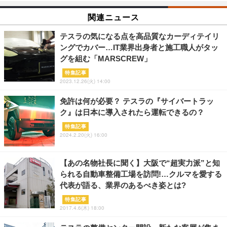
関連ニュース
テスラの気になる点を高品質なカーディテイリ
ングでカバー…IT業界出身者と施工職人がタッ
グを組む「MARSCREW」
特集記事
2023.12.26(火) 14:00
免許は何が必要？ テスラの『サイバートラッ
ク』は日本に導入されたら運転できるの？
特集記事
2024.2.20(火) 16:00
【あの名物社長に聞く】大阪で“超実力派”と知
られる自動車整備工場を訪問!…クルマを愛する
代表が語る、業界のあるべき姿とは?
特集記事
2017.4.6(木) 18:00