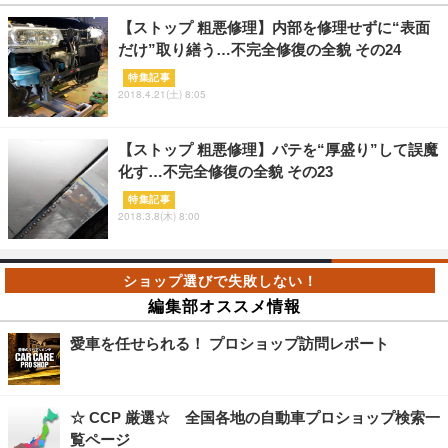
【ストップ 粗悪修理】内部を修理せずに“表面
だけ”取り繕う…不完全修復の全貌 その24
特集記事
2018.4.21(土) 8:05
【ストップ 粗悪修理】パテを“厚盛り”して誤魔
化す…不完全修復の全貌 その23
特集記事
2018.3.8(木) 8:00
編集部オススメ情報
愛車を任せられる！ プロショップ訪問レポート
☆ CCP 厳選☆ 全国各地の自動車プロショップ検索一
覧ページ