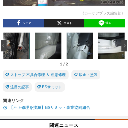
《カーケアプラス編集部》
シェア
ポスト
送る
‹
1
/
2
ストップ 不具合修理 ＆ 粗悪修理
鈑金・塗装
注目の記事
BSサミット
関連リンク
【不正修理を撲滅】BSサミット事業協同組合
関連ニュース