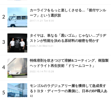
カーライフをもっと楽しくさせる…「後付サンル
ーフ」という選択肢
2017.11.21 Tue 8:00
タイヤは、単なる「黒いゴム」じゃない…ブリヂ
ストンが性能を決める原材料の秘密を明かす
2026.7.29 Wed 5:21
特殊溶剤を吹きつけて溶解&コーティング、樹脂製
ヘッドライト再生技術「ドリームコート」
2022.10.14 Fri 15:28
モンゴルのラグジュアリー層を獲得して急成長す
るトヨタ・ディーラーの裏側に、日本のBP職人あ
り
2025.11.13 Thu 12:27