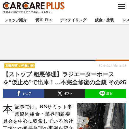
C
L
O
★カーケアプラス認定★
厳選プロショップを地域から探す
S
ショップ紹介
愛車 File
ディテイリング
鈑金・塗装
レ
E
北海道
東北
北関東
南関東
甲信越
北陸
2018.5.21 Mon 8:05
特集記事
特集企画
【ストップ 粗悪修理】ラジエーターホース
東海
関西
を“仮止め”で出庫！…不完全修復の全貌 その25
中国
四国
シェア
ポスト
送る
本
九州
沖縄
記事では、BSサミット事
業協同組合・業界問題委
注目の記事
員会を中心に収集している他社
工場での粗悪修理の事例を紹介