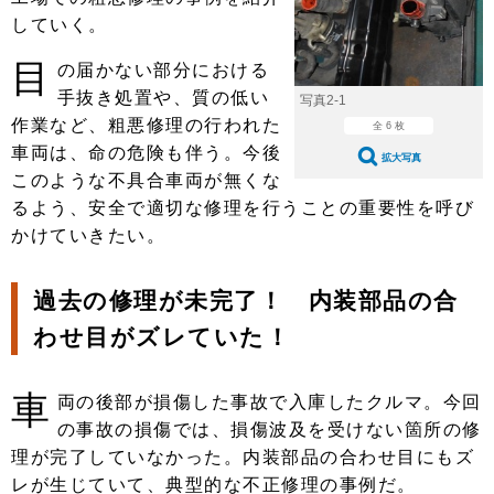
ショップレポート
愛車 File
ディテイリング
していく。
自動車豆知識
ストップ！不具合修理＆粗悪修理
ディテイリング
洗車
鈑金・塗装
目
の届かない部分における
鈑金・塗装
手抜き処置や、質の低い
ヘッドライト磨き
コーティング
小キズ直し
防錆
特集記事
写真2-1
作業など、粗悪修理の行われた
全 6 枚
フィルム・ラッピング
ストップ 不具合修理＆粗悪修理
カーメーカー「旧車」関連プロジェ
ショップ紹介
車両は、命の危険も伴う。今後
拡大写真
クト
このような不具合車両が無くな
ショップレポート
プロショップ検索
レストア
るよう、安全で適切な修理を行うことの重要性を呼び
コラム
かけていきたい。
カーメーカー「旧車」関連プロジ
コラム
イベント
ェクト
インタビュー
イベント告知
イベントレポート
過去の修理が未完了！ 内装部品の合
わせ目がズレていた！
車
両の後部が損傷した事故で入庫したクルマ。今回
の事故の損傷では、損傷波及を受けない箇所の修
理が完了していなかった。内装部品の合わせ目にもズ
レが生じていて、典型的な不正修理の事例だ。