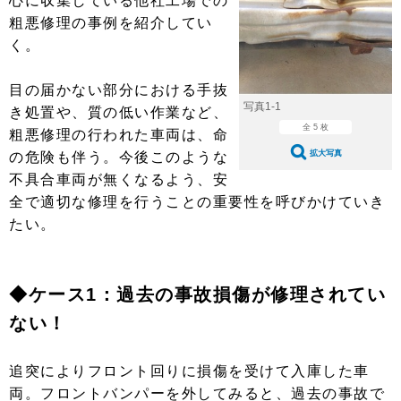
心に収集している他社工場での
ショップレポート
愛車 File
ディテイリング
粗悪修理の事例を紹介してい
自動車豆知識
ストップ！不具合修理＆粗悪修理
ディテイリング
洗車
く。
鈑金・塗装
鈑金・塗装
ヘッドライト磨き
コーティング
小キズ直し
防錆
特集記事
目の届かない部分における手抜
写真1-1
き処置や、質の低い作業など、
フィルム・ラッピング
ストップ 不具合修理＆粗悪修理
カーメーカー「旧車」関連プロジェ
ショップ紹介
全 5 枚
粗悪修理の行われた車両は、命
クト
ショップレポート
プロショップ検索
拡大写真
の危険も伴う。今後このような
レストア
コラム
不具合車両が無くなるよう、安
カーメーカー「旧車」関連プロジ
コラム
イベント
全で適切な修理を行うことの重要性を呼びかけていき
ェクト
たい。
インタビュー
イベント告知
イベントレポート
◆ケース1：過去の事故損傷が修理されてい
ない！
追突によりフロント回りに損傷を受けて入庫した車
両。フロントバンパーを外してみると、過去の事故で