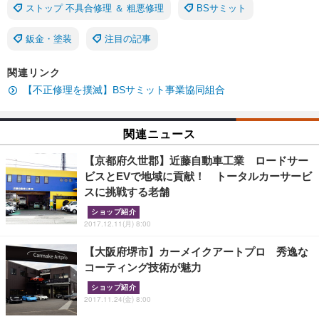
ストップ 不具合修理 ＆ 粗悪修理
BSサミット
鈑金・塗装
注目の記事
関連リンク
【不正修理を撲滅】BSサミット事業協同組合
関連ニュース
【京都府久世郡】近藤自動車工業 ロードサー
ビスとEVで地域に貢献！ トータルカーサービ
スに挑戦する老舗
ショップ紹介
2017.12.11(月) 8:00
【大阪府堺市】カーメイクアートプロ 秀逸な
コーティング技術が魅力
ショップ紹介
2017.11.24(金) 8:00