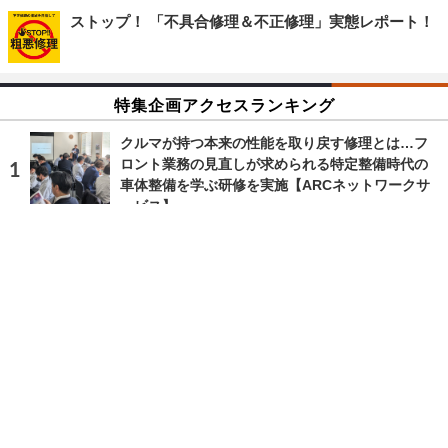
ストップ！ 「不具合修理＆不正修理」実態レポート！
特集企画アクセスランキング
クルマが持つ本来の性能を取り戻す修理とは…フ
ロント業務の見直しが求められる特定整備時代の
車体整備を学ぶ研修を実施【ARCネットワークサ
ービス】
2023.5.16 Tue 0:35
ランキングをもっと見る
注目の話題
ショップレポート
ストップ！不具合修理＆粗悪修理
愛車 File
クルマの疑問Q＆A
自動車豆知識