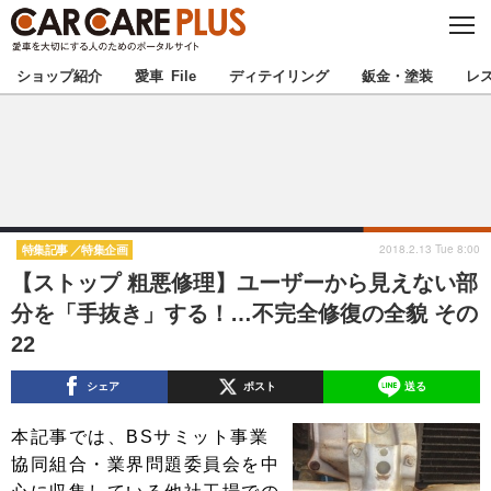
C
L
O
★カーケアプラス認定★
厳選プロショップを地域から探す
S
ショップ紹介
愛車 File
ディテイリング
鈑金・塗装
レ
E
北海道
東北
北関東
南関東
甲信越
北陸
2018.2.13 Tue 8:00
特集記事
特集企画
【ストップ 粗悪修理】ユーザーから見えない部
東海
関西
分を「手抜き」する！…不完全修復の全貌 その
22
中国
四国
シェア
ポスト
送る
九州
沖縄
本記事では、BSサミット事業
注目の記事
協同組合・業界問題委員会を中