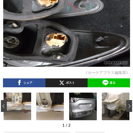
《カーケアプラス編集部》
シェア
ポスト
送る
‹
1
/
2