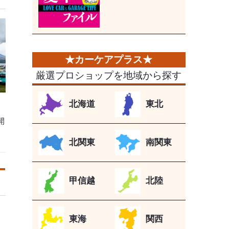
厳選プロショップを地域から探す
北海道
東北
開
北関東
南関東
甲信越
北陸
東海
関西