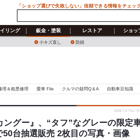
「ショップ選びで失敗しない」信頼できる情報をチェッ
イリング
鈑金・塗装
レストア
ショッ
小キズ直し
防錆
修理＆粗悪修理
愛車 File
クルマの疑問Q＆A
自動車豆知識
2026.7.9 Thu 15
カングー』、“タフ”なグレーの限定
で50台抽選販売 2枚目の写真・画像