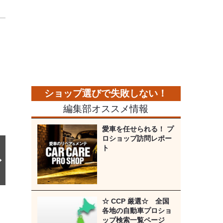
次
の
画
像
編集部オススメ情報
愛車を任せられる！ プ
ロショップ訪問レポー
ト
☆ CCP 厳選☆ 全国
各地の自動車プロショ
ップ検索一覧ページ