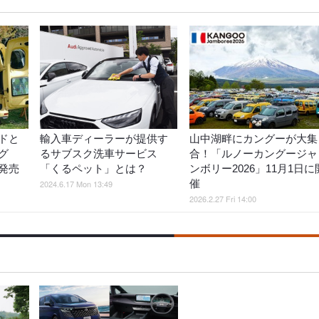
ドと
輸入車ディーラーが提供す
山中湖畔にカングーが大集
グ
るサブスク洗車サービス
合！「ルノーカングージャ
発売
「くるペット」とは？
ンボリー2026」11月1日に
催
2024.6.17 Mon 13:49
2026.2.27 Fri 14:00