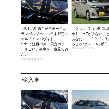
“ 武士の甲冑 ” がモチーフ…
【スズキ ワゴンR 新
ランボルギーニの日本限定モ
乗】「MTが少ない」
デル「インパヴィド」に
あなたに、『ワゴンR
SNSで注目の声…限定カラ
るじゃない…中村孝仁
2026.8.8 Sat 14:00
ーすごい、実車を一度見てみ
たい
2026.8.8 Sat 16:00
輸入車