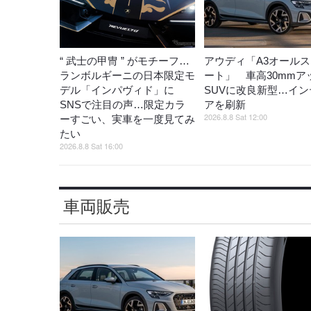
“ 武士の甲冑 ” がモチーフ…
アウディ「A3オール
ランボルギーニの日本限定モ
ート」 車高30mmア
デル「インパヴィド」に
SUVに改良新型…イン
SNSで注目の声…限定カラ
アを刷新
2026.8.8 Sat 12:00
ーすごい、実車を一度見てみ
たい
2026.8.8 Sat 16:00
車両販売