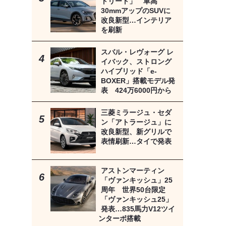
トリート」 車高
30mmアップのSUVに
改良新型…インテリア
を刷新
スバル・レヴォーグ レ
イバック、ストロング
ハイブリッド「e-
BOXER」搭載モデル発
表 424万6000円から
三菱ミラージュ・セダ
ン「アトラージュ」に
改良新型、新グリルで
表情刷新…タイで発表
アストンマーティン
「ヴァンキッシュ」25
周年 世界50台限定
「ヴァンキッシュ25」
発表…835馬力V12ツイ
ンターボ搭載