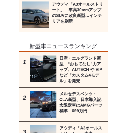
アウディ「A3オールストリ
ート」 車高30mmアップ
のSUVに改良新型…インテ
リアを刷新
新型車ニュースランキング
日産・エルグランド新
型…“おもてなし”力ア
ップ、AUTECH や VIP
など「カスタム4モデ
ル」を発売
メルセデスベンツ・
CLA新型、日本導入記
念限定車はAMGパーツ
標準 699万円
アウディ「A3オールス