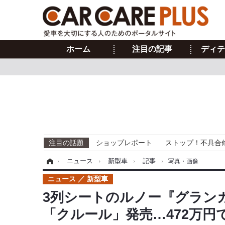
ホーム
注目の記事
ディテ
注目の話題
ショップレポート
ストップ！不具合
ホーム
›
ニュース
›
新型車
›
記事
›
写真・画像
ニュース
新型車
3列シートのルノー『グラン
「クルール」発売…472万円