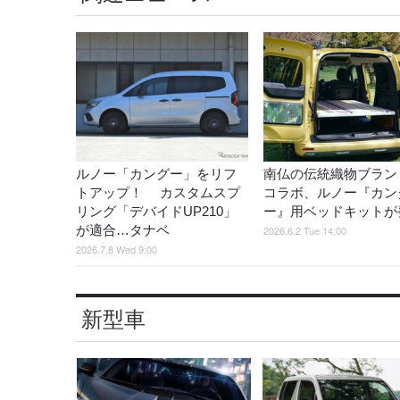
ルノー「カングー」をリフ
南仏の伝統織物ブラン
トアップ！ カスタムスプ
コラボ、ルノー『カン
リング「デバイドUP210」
ー』用ベッドキットが
が適合…タナベ
2026.6.2 Tue 14:00
2026.7.8 Wed 9:00
新型車