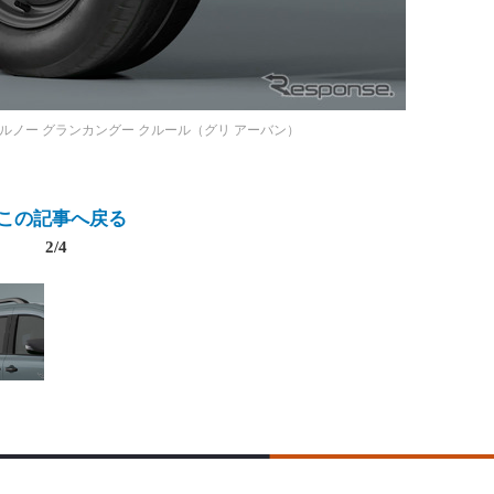
ルノー グランカングー クルール（グリ アーバン）
この記事へ戻る
2/4