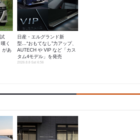
型試
日産・エルグランド新
と嘆く
型…“おもてなし”力アップ、
』があ
AUTECH や VIP など「カス
タム4モデル」を発売
2026.8.8 Sat 6:56