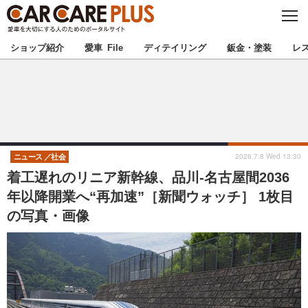
C
L
O
★カーケアプラス認定★
厳選プロショップを地域から探す
S
ショップ紹介
愛車 File
ディテイリング
鈑金・塗装
レ
E
北海道
東北
北関東
南関東
甲信越
北陸
2026.7.8 Wed 13:30
ニュース
社会
着工遅れのリニア新幹線、品川-名古屋間2036
東海
関西
年以降開業へ“再加速”［新聞ウォッチ］ 1枚目
の写真・画像
中国
四国
九州
沖縄
注目の記事