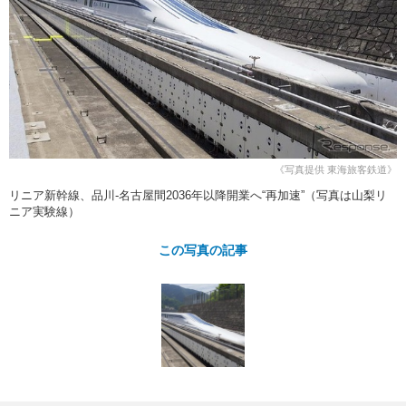
ショップレポート
愛車 File
ディテイリング
自動車豆知識
ストップ！不具合修理＆粗悪修理
ディテイリング
洗車
鈑金・塗装
鈑金・塗装
ヘッドライト磨き
コーティング
小キズ直し
防錆
特集記事
フィルム・ラッピング
ストップ 不具合修理＆粗悪修理
カーメーカー「旧車」関連プロジェ
ショップ紹介
クト
ショップレポート
プロショップ検索
レストア
《写真提供 東海旅客鉄道》
コラム
リニア新幹線、品川-名古屋間2036年以降開業へ“再加速”（写真は山梨リ
カーメーカー「旧車」関連プロジ
コラム
イベント
ニア実験線）
ェクト
インタビュー
イベント告知
イベントレポート
この写真の記事