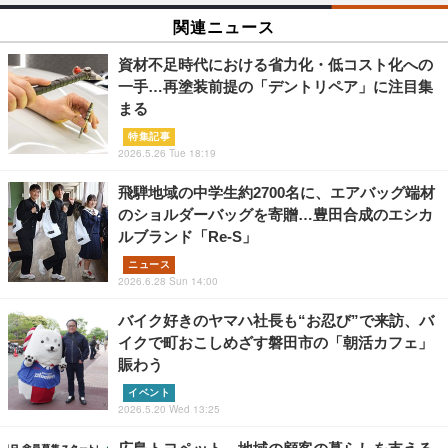
関連ニュース
資材不足時代における省力化・低コスト化への
一手…再塗装前提の「デントリペア」に注目集
まる
特集記事
2026.5.26 Tue 18:19
飛騨地域の中学生約2700名に、エアバッグ端材
のショルダーバッグを寄贈…豊田合成のエシカ
ルブランド「Re-S」
ニュース
2026.6.28 Sun 14:00
バイク好きのヤマハ社長も“お忍び”で来訪、バ
イクで町おこしめざす磐田市の「朝活カフェ」
賑わう
イベント
2026.5.20 Wed 13:25