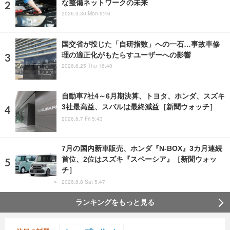
な整備ネットワークの未来
2026.3.30 Mon 9:46
国交省が投じた「自研指数」への一石…事故車修
理の適正化がもたらすユーザーへの影響
2026.6.25 Thu 16:40
自動車7社4～6月期決算、トヨタ、ホンダ、スズキ
3社最高益、スバルは最終減益［新聞ウォッチ］
2026.8.7 Fri 5:43
7月の国内新車販売、ホンダ『N-BOX』3カ月連続
首位、2位はスズキ『スペーシア』［新聞ウォッ
チ］
2026.8.8 Sat 5:47
ランキングをもっと見る