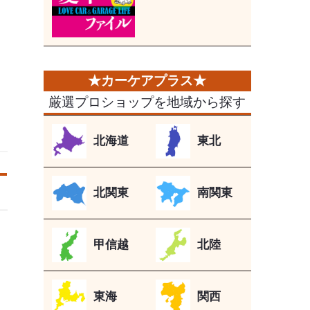
厳選プロショップを地域から探す
北海道
東北
北関東
南関東
甲信越
北陸
東海
関西