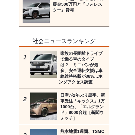
援金500万円と『フォレス
ター』貸与
社会ニュースランキング
家族の長距離ドライブ
で乗る車のタイプ
は？ ミニバンが最
多、安全運転支援は車
線維持搭載が38%…ホ
ンダアクセス調査
日産が2年ぶり黒字、新
車受注「キックス」1万
1000台、「エルグラン
ド」8000台超［新聞ウ
ォッチ］
熊本地震1週間、TSMC