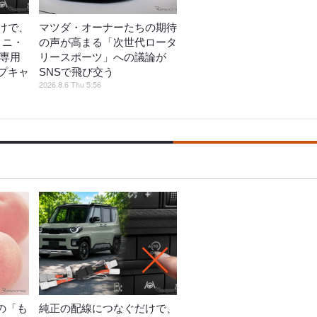
けで、
マツダ・オーナーたちの期待
ミニ・
の声が高まる「次世代ロータ
ス専用
リースポーツ」への議論が
プキャ
SNSで飛び交う
2026.8.6 Thu 5:56
の「も
純正の配線につなぐだけで、