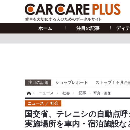
ホーム
注目の記事
ディテ
注目の話題
ショップレポート
ストップ！不具合
ホーム
›
ニュース
›
社会
›
記事
›
写真・画像
ニュース
社会
国交省、テレニシの自動点呼
実施場所を車内・宿泊施設な