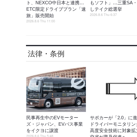
ト、NEXCO中日本と連携…
もソフト」…三重SA・
ETC限定ドライブプラン「速
しテイク総選挙
2026.8.6 Thu 6:37
旅」販売開始
2026.8.6 Thu 11:00
法律・条例
民事再生中のEVモーター
サポカーが「2.0」に
ズ・ジャパン、EVバス事業
ドライバーモニタリン
をイクヨに譲渡
高度安全技術に対象拡
2026.8.6 Thu 5:48
交省が普及促進へ