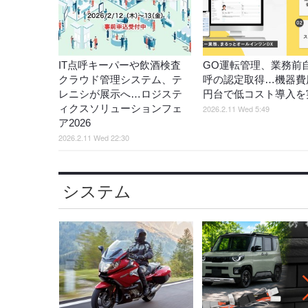
IT点呼キーパーや飲酒検査
GO運転管理、業務前
クラウド管理システム、テ
呼の認定取得…機器費
レニシが展示へ…ロジステ
円台で低コスト導入を
ィクスソリューションフェ
2026.2.11 Wed 5:49
ア2026
2026.2.11 Wed 22:30
システム