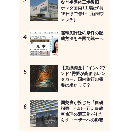
など半導体工場復旧、
ホンダ国内3工場は8月
19日まで停止［新聞ウ
ォッチ］
運転免許証の条件の記
載方法を全国で統一へ
【意識調査】“インバウ
ンド”需要が高まるレン
タカー、国内旅行の需
要は果たして？
国交省が投じた「自研
指数」への一石…事故
車修理の適正化がもた
らすユーザーへの影響