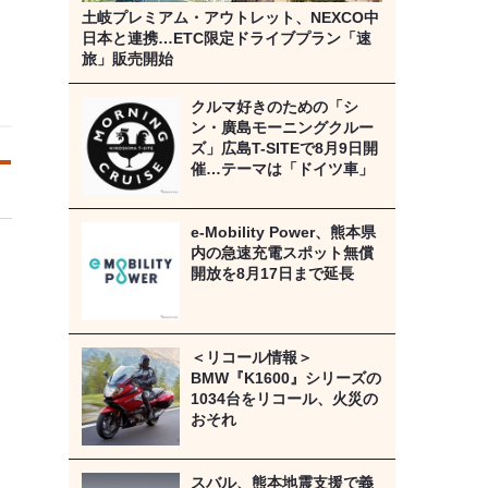
土岐プレミアム・アウトレット、NEXCO中
日本と連携…ETC限定ドライブプラン「速
旅」販売開始
クルマ好きのための「シ
ン・廣島モーニングクルー
ズ」広島T-SITEで8月9日開
催…テーマは「ドイツ車」
e-Mobility Power、熊本県
内の急速充電スポット無償
開放を8月17日まで延長
＜リコール情報＞
BMW『K1600』シリーズの
1034台をリコール、火災の
おそれ
スバル、熊本地震支援で義