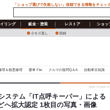
「ショップ選びで失敗しない」信頼できる情報をチェッ
イリング
鈑金・塗装
レストア
ショッ
小キズ直し
防錆
修理＆粗悪修理
愛車 File
クルマの疑問Q＆A
自動車豆知識
2026.7.8 Wed 10:
システム「IT点呼キーパー」による
どへ拡大認定 1枚目の写真・画像