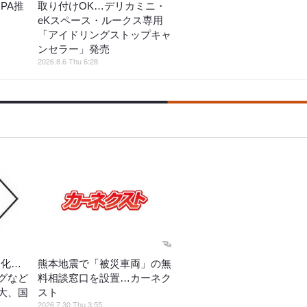
PA推
取り付けOK…デリカミニ・
eKスペース・ルークス専用
「アイドリングストップキャ
ンセラー」発売
2026.8.6 Thu 6:28
進化…
熊本地震で「被災車両」の無
グなど
料相談窓口を設置…カーネク
大、国
スト
2026.7.30 Thu 3:55