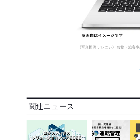
《写真提供 テレニシ》
貨物・旅客事
関連ニュース