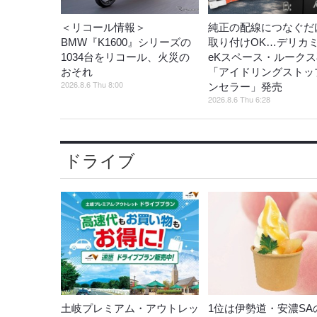
＜リコール情報＞
純正の配線につなぐだ
BMW『K1600』シリーズの
取り付けOK…デリカ
1034台をリコール、火災の
eKスペース・ルーク
おそれ
「アイドリングストッ
2026.8.6 Thu 8:00
ンセラー」発売
2026.8.6 Thu 6:28
ドライブ
土岐プレミアム・アウトレッ
1位は伊勢道・安濃SA