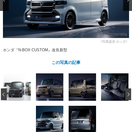
ショップレポート
愛車 File
ディテイリング
自動車豆知識
ストップ！不具合修理＆粗悪修理
ディテイリング
洗車
鈑金・塗装
鈑金・塗装
ヘッドライト磨き
コーティング
小キズ直し
防錆
特集記事
フィルム・ラッピング
ストップ 不具合修理＆粗悪修理
カーメーカー「旧車」関連プロジェ
ショップ紹介
《写真提供 ホンダ》
クト
ホンダ『N-BOX CUSTOM』改良新型
ショップレポート
プロショップ検索
レストア
コラム
この写真の記事
カーメーカー「旧車」関連プロジ
コラム
イベント
ェクト
インタビュー
イベント告知
イベントレポート
‹