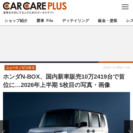
C
L
O
★カーケアプラス認定★
厳選プロショップを地域から探す
S
ショップ紹介
愛車 File
ディテイリング
鈑金・塗装
レ
E
北海道
東北
北関東
南関東
甲信越
北陸
2026.7.8 Wed 7:00
ニュース
ビジネス
ホンダN-BOX、国内新車販売10万2419台で首
東海
関西
位に…2026年上半期 5枚目の写真・画像
中国
四国
九州
沖縄
注目の記事