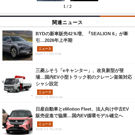
1
/
2
関連ニュース
BYDの新車販売42％増、『SEALION 6」が牽
引…2026年上半期
ニュース
2026.7.7 Tue 6:56
三菱ふそう「eキャンター」、改良新型が登
場…国内EV小型トラック初のクレーン架装対応
シャシ設定
ニュース
2026.7.8 Wed 6:42
日産自動車とeMotion Fleet、法人向け中古EV
販売促進で協業…国内EV循環モデル確立へ
ニュース
2026.7.2 Thu 8:06