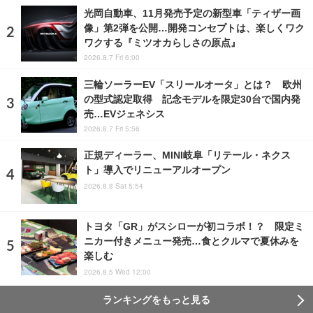
光岡自動車、11月発売予定の新型車「ティザー画
像」第2弾を公開…開発コンセプトは、楽しくワク
ワクする『ミツオカらしさの原点』
2026.8.7 Fri 6:00
三輪ソーラーEV「スリールオータ」とは？ 欧州
の型式認定取得 記念モデルを限定30台で国内発
売…EVジェネシス
2026.8.7 Fri 5:56
正規ディーラー、MINI岐阜「リテール・ネクス
ト」導入でリニューアルオープン
2026.8.8 Sat 5:54
トヨタ「GR」がスシローが初コラボ！？ 限定ミ
ニカー付きメニュー発売…食とクルマで夏休みを
楽しむ
2026.8.5 Wed 12:00
ランキングをもっと見る