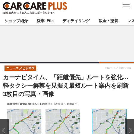
C
L
O
★カーケアプラス認定★
厳選プロショップを地域から探す
S
ショップ紹介
愛車 File
ディテイリング
鈑金・塗装
レ
E
北海道
東北
北関東
南関東
甲信越
北陸
2026.7.7 Tue 9:00
ニュース
ビジネス
カーナビタイム、「距離優先」ルートを強化…
東海
関西
軽タクシー解禁を見据え最短ルート案内を刷新
3枚目の写真・画像
中国
四国
九州
沖縄
注目の記事