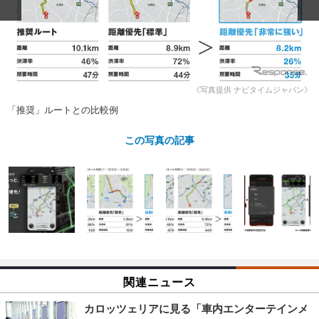
ショップレポート
愛車 File
ディテイリング
自動車豆知識
ストップ！不具合修理＆粗悪修理
ディテイリング
洗車
鈑金・塗装
鈑金・塗装
ヘッドライト磨き
コーティング
小キズ直し
防錆
特集記事
《写真提供 ナビタイムジャパン》
フィルム・ラッピング
ストップ 不具合修理＆粗悪修理
カーメーカー「旧車」関連プロジェ
ショップ紹介
クト
「推奨」ルートとの比較例
ショップレポート
プロショップ検索
レストア
コラム
この写真の記事
カーメーカー「旧車」関連プロジ
コラム
イベント
ェクト
インタビュー
イベント告知
イベントレポート
関連ニュース
カロッツェリアに見る「車内エンターテインメ