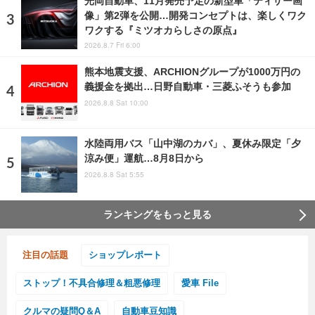
光岡自動車、11月発売予定の新型車「ティザー画
像」第2弾を公開…開発コンセプトは、楽しくワク
ワクする『ミツオカらしさの原点』
2026.8.7 Fri 6:00
熊本地震支援、ARCHIONグループが1000万円の
義援金を拠出…日野自動車・三菱ふそうも参加
2026.8.8 Sat 10:00
水陸両用バス「山中湖のカバ」、夏休み限定「夕
涼み便」運航…8月8日から
2026.8.8 Sat 5:55
ランキングをもっと見る
注目の話題
ショップレポート
ストップ！不具合修理＆粗悪修理
愛車 File
クルマの疑問Q＆A
自動車豆知識