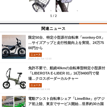
1
/
2
関連ニュース
限定50台、特定小型原付自転車「wonkey-DX」
…サイズアップと走行性能向上を実現、24万75
00円から
ニュース
2026.6.23 Tue 12:00
免許不要で、航続40kmの自転車型特定小型原付
「LIBEROTA E-LIBER 01」16万9400円で登
場…クロスボーダーカルチャー
ニュース
2026.6.20 Sat 4:48
電動アシスト自転車シェア「LimeBike」がアジ
ア初上陸、東京でサービス開始…世界約30カ国