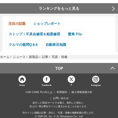
ランキングをもっと見る
注目の話題
ショップレポート
ストップ！不具合修理＆粗悪修理
愛車 File
クルマの疑問Q＆A
自動車豆知識
ホーム
›
ニュース
›
新製品
›
記事
›
写真・画像
TOP
X
home
Facebook
Instagram
CAR CARE PLUSとは
利用規約
個人情報保護方針
お問い合わせ
紹介した商品/サービスを購入、契約した場合に、
売上の一部が弊社サイトに還元されることがあります。
当サイトに掲載の記事・見出し・写真・画像の無断転載を禁じます。
© 2026 IID, Inc. © JC Resonance Co., Ltd.