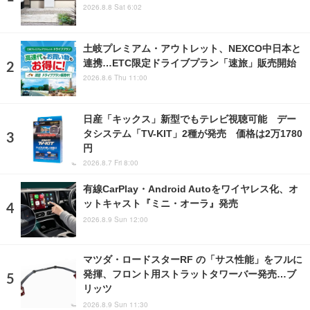
2026.8.8 Sat 6:02
土岐プレミアム・アウトレット、NEXCO中日本と
連携…ETC限定ドライブプラン「速旅」販売開始
2026.8.6 Thu 11:00
日産「キックス」新型でもテレビ視聴可能 デー
タシステム「TV-KIT」2種が発売 価格は2万1780
円
2026.8.7 Fri 8:00
有線CarPlay・Android Autoをワイヤレス化、オ
ットキャスト『ミニ・オーラ』発売
2026.8.9 Sun 12:00
マツダ・ロードスターRF の「サス性能」をフルに
発揮、フロント用ストラットタワーバー発売…ブ
リッツ
2026.8.9 Sun 11:30