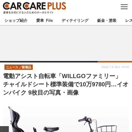
C
L
O
★カーケアプラス認定★
厳選プロショップを地域から探す
S
ショップ紹介
愛車 File
ディテイリング
鈑金・塗装
レ
E
北海道
東北
北関東
南関東
甲信越
北陸
2026.7.5 Sun 15:00
ニュース
新製品
電動アシスト自転車「WILLGOファミリー」
東海
関西
チャイルドシート標準装備で10万9780円…イオ
ンバイク 9枚目の写真・画像
中国
四国
九州
沖縄
注目の記事