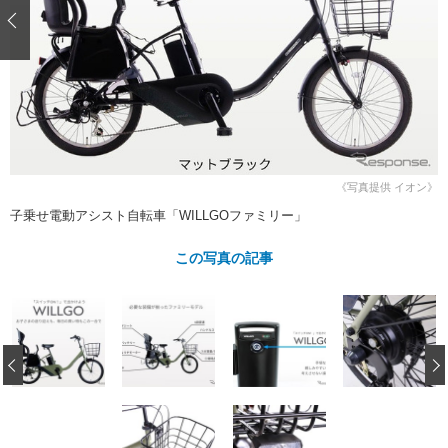
ショップレポート
愛車 File
ディテイリング
自動車豆知識
ストップ！不具合修理＆粗悪修理
ディテイリング
洗車
鈑金・塗装
鈑金・塗装
ヘッドライト磨き
コーティング
小キズ直し
防錆
特集記事
フィルム・ラッピング
ストップ 不具合修理＆粗悪修理
カーメーカー「旧車」関連プロジェ
ショップ紹介
クト
ショップレポート
プロショップ検索
レストア
《写真提供 イオン》
コラム
子乗せ電動アシスト自転車「WILLGOファミリー」
カーメーカー「旧車」関連プロジ
コラム
イベント
ェクト
インタビュー
この写真の記事
イベント告知
イベントレポート
‹