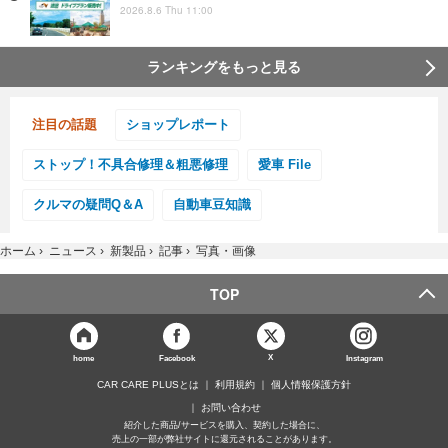
2026.8.6 Thu 11:00
ランキングをもっと見る
注目の話題
ショップレポート
ストップ！不具合修理＆粗悪修理
愛車 File
クルマの疑問Q＆A
自動車豆知識
ホーム
›
ニュース
›
新製品
›
記事
›
写真・画像
TOP
X
home
Facebook
Instagram
CAR CARE PLUSとは
利用規約
個人情報保護方針
お問い合わせ
紹介した商品/サービスを購入、契約した場合に、
売上の一部が弊社サイトに還元されることがあります。