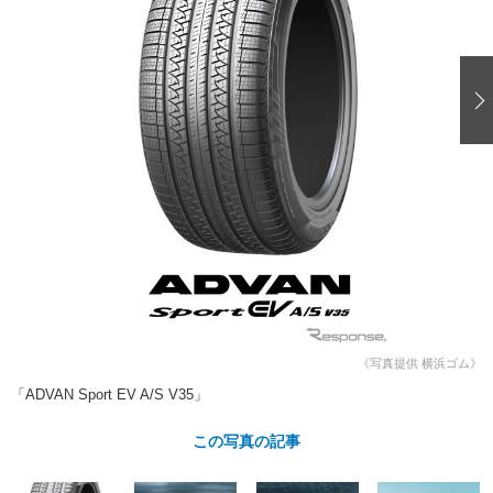
ショップレポート
愛車 File
ディテイリング
自動車豆知識
ストップ！不具合修理＆粗悪修理
ディテイリング
洗車
鈑金・塗装
鈑金・塗装
ヘッドライト磨き
コーティング
小キズ直し
防錆
特集記事
フィルム・ラッピング
ストップ 不具合修理＆粗悪修理
カーメーカー「旧車」関連プロジェ
ショップ紹介
クト
ショップレポート
プロショップ検索
レストア
コラム
カーメーカー「旧車」関連プロジ
コラム
イベント
ェクト
インタビュー
イベント告知
イベントレポート
《写真提供 横浜ゴム》
「ADVAN Sport EV A/S V35」
この写真の記事