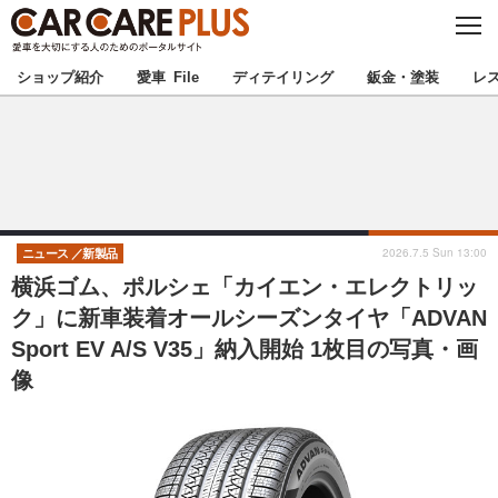
C
L
O
★カーケアプラス認定★
厳選プロショップを地域から探す
S
ショップ紹介
愛車 File
ディテイリング
鈑金・塗装
レ
E
北海道
東北
北関東
南関東
甲信越
北陸
2026.7.5 Sun 13:00
ニュース
新製品
横浜ゴム、ポルシェ「カイエン・エレクトリッ
東海
関西
ク」に新車装着オールシーズンタイヤ「ADVAN
Sport EV A/S V35」納入開始 1枚目の写真・画
中国
四国
像
九州
沖縄
注目の記事