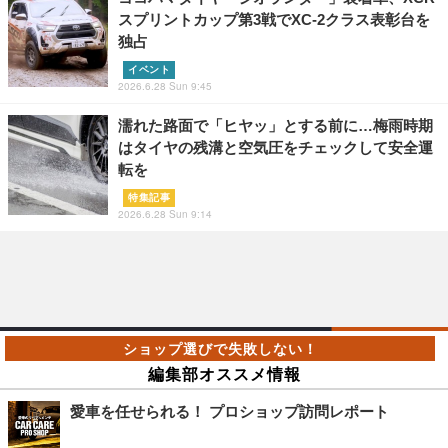
スプリントカップ第3戦でXC-2クラス表彰台を
独占
イベント
2026.6.28 Sun 9:45
濡れた路面で「ヒヤッ」とする前に…梅雨時期
はタイヤの残溝と空気圧をチェックして安全運
転を
特集記事
2026.6.28 Sun 9:14
編集部オススメ情報
愛車を任せられる！ プロショップ訪問レポート