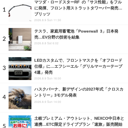
マツダ・ロードスターRF の「サス性能」をフル
に発揮、フロント用ストラットタワーバー発売…
ブリッツ
2026.8.9 Sun 11:30
テスラ、家庭用蓄電池「Powerwall 3」日本発
売…EV分野の技術を結集
2026.8.8 Sat 6:02
LEDカスタムで、フロントマスクを「オフロード
仕様」に…エフシーエル「グリルマーカーテープ
4連」発売
2026.8.9 Sun 16:00
ハスクバーナ、新デザインの2027年式「クロスカ
ントリー」3モデル発表
2026.8.9 Sun 14:00
土岐プレミアム・アウトレット、NEXCO中日本と
連携…ETC限定ドライブプラン「速旅」販売開始