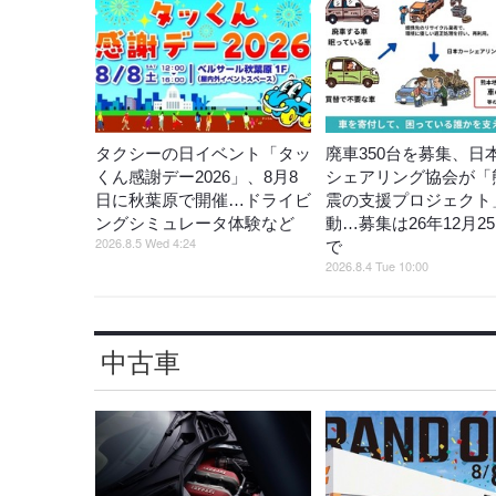
タクシーの日イベント「タッ
廃車350台を募集、日
くん感謝デー2026」、8月8
シェアリング協会が「
日に秋葉原で開催…ドライビ
震の支援プロジェクト
ングシミュレータ体験など
動…募集は26年12月2
2026.8.5 Wed 4:24
で
2026.8.4 Tue 10:00
中古車