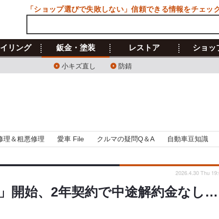
「ショップ選びで失敗しない」信頼できる情報をチェッ
イリング
鈑金・塗装
レストア
ショッ
小キズ直し
防錆
修理＆粗悪修理
愛車 File
クルマの疑問Q＆A
自動車豆知識
2026.4.30 Thu 19
」開始、2年契約で中途解約金なし…