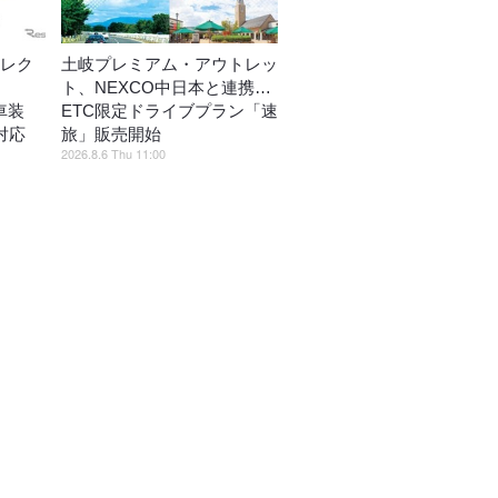
エレク
土岐プレミアム・アウトレッ
ト、NEXCO中日本と連携…
新車装
ETC限定ドライブプラン「速
対応
旅」販売開始
2026.8.6 Thu 11:00