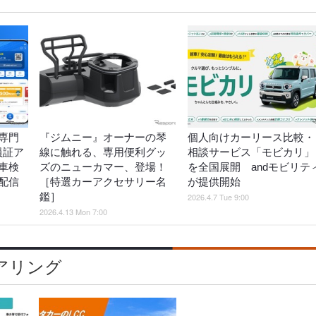
専門
『ジムニー』オーナーの琴
個人向けカーリース比較・
員証ア
線に触れる、専用便利グッ
相談サービス「モビカリ」
車検
ズのニューカマー、登場！
を全国展開 andモビリテ
配信
［特選カーアクセサリー名
が提供開始
鑑］
2026.4.7 Tue 9:00
2026.4.13 Mon 7:00
アリング