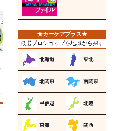
厳選プロショップを地域から探す
北海道
東北
ィ
北関東
南関東
甲信越
北陸
東海
関西