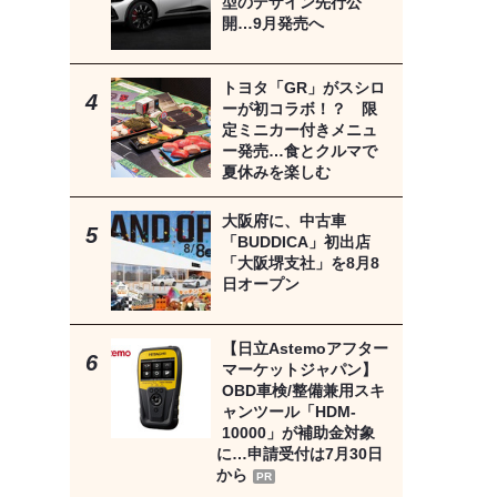
型のデザイン先行公
開…9月発売へ
トヨタ「GR」がスシロ
ーが初コラボ！？ 限
定ミニカー付きメニュ
ー発売…食とクルマで
夏休みを楽しむ
大阪府に、中古車
「BUDDICA」初出店
「大阪堺支社」を8月8
日オープン
【日立Astemoアフター
マーケットジャパン】
OBD車検/整備兼用スキ
ャンツール「HDM-
10000」が補助金対象
に…申請受付は7月30日
から
PR