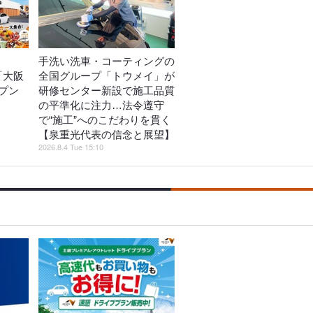
手洗い洗車・コーティングの
「大阪
全国グループ「トウメイ」が
プン
研修センター新設で施工品質
の平準化に注力…法令遵守
で“施工”へのこだわりを貫く
【泉重光代表の信念と展望】
2026.8.4 Tue 15:10