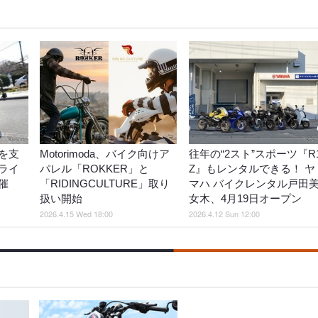
を支
Motorimoda、バイク向けア
往年の“2スト”スポーツ『R1
ライ
パレル「ROKKER」と
Z』もレンタルできる！ ヤ
催
「RIDINGCULTURE」取り
マハ バイクレンタル戸田
扱い開始
女木、4月19日オープン
2026.4.15 Wed 18:00
2026.4.12 Sun 12:00