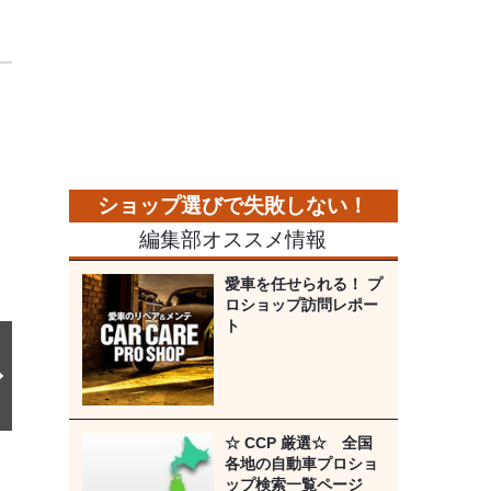
次
の
画
像
編集部オススメ情報
愛車を任せられる！ プ
ロショップ訪問レポー
ト
☆ CCP 厳選☆ 全国
各地の自動車プロショ
ップ検索一覧ページ