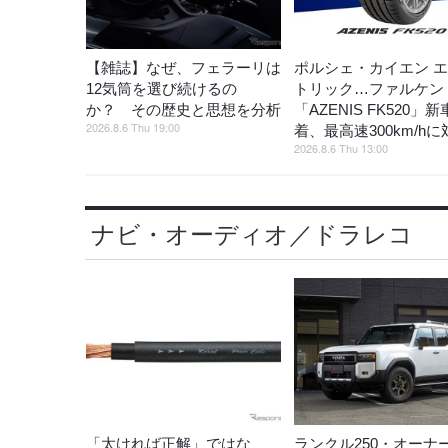
【雑誌】なぜ、フェラーリは
ポルシェ・カイエン 
12気筒を選び続けるの
トリック…ファルケン
か？ その歴史と思想を分析
「AZENIS FK520」
2026.8.6 Thu 19:00
着、最高速300km/hに
2026.8.6 Thu 13:00
ナビ・オーディオ／ドラレコ
「太ければ正解」ではな
ランクル250・オーナ