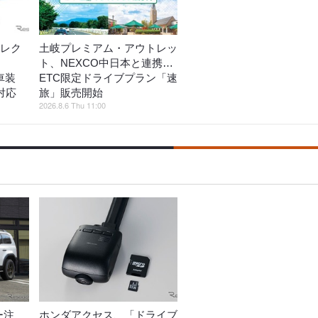
エレク
土岐プレミアム・アウトレッ
ト、NEXCO中日本と連携…
新車装
ETC限定ドライブプラン「速
対応
旅」販売開始
2026.8.6 Thu 11:00
ー注
ホンダアクセス、「ドライブ