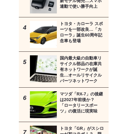
新モデル発売…スマホ
連動で使い勝手向上
トヨタ・カローラ スポ
ーツを一部改良…「カ
ローラ」誕生60周年記
念車も登場
国内最大級の自動車リ
サイクル部品の在庫共
有ネットワークが誕
生…オールリサイクル
パーツネットワーク
マツダ「RX-7」の後継
は2027年前後か？
「ロータリースポー
ツ」の復活に現実味
トヨタ「GR」がスシロ