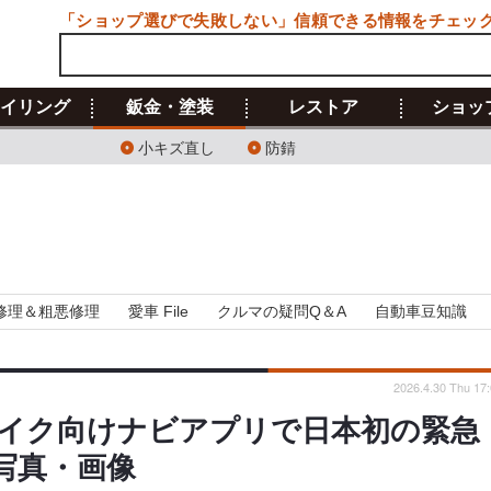
「ショップ選びで失敗しない」信頼できる情報をチェッ
イリング
鈑金・塗装
レストア
ショッ
小キズ直し
防錆
修理＆粗悪修理
愛車 File
クルマの疑問Q＆A
自動車豆知識
2026.4.30 Thu 17
イク向けナビアプリで日本初の緊急
写真・画像