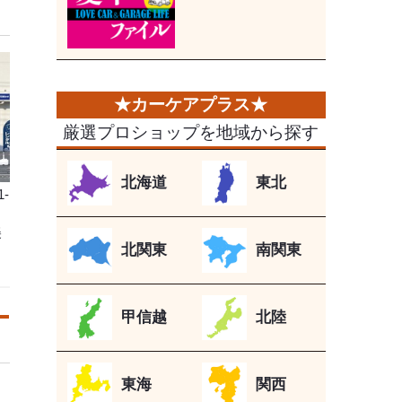
厳選プロショップを地域から探す
北海道
東北
-
美
北関東
南関東
甲信越
北陸
東海
関西