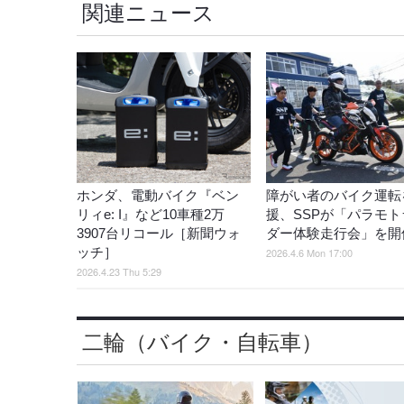
関連ニュース
ホンダ、電動バイク『ベン
障がい者のバイク運転
リィe: I』など10車種2万
援、SSPが「パラモト
3907台リコール［新聞ウォ
ダー体験走行会」を開
ッチ］
2026.4.6 Mon 17:00
2026.4.23 Thu 5:29
二輪（バイク・自転車）