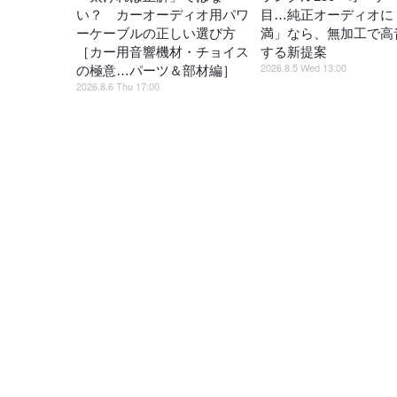
い？ カーオーディオ用パワ
目…純正オーディオに
ーケーブルの正しい選び方
満」なら、無加工で高
［カー用音響機材・チョイス
する新提案
2026.8.5 Wed 13:00
の極意…パーツ＆部材編］
2026.8.6 Thu 17:00