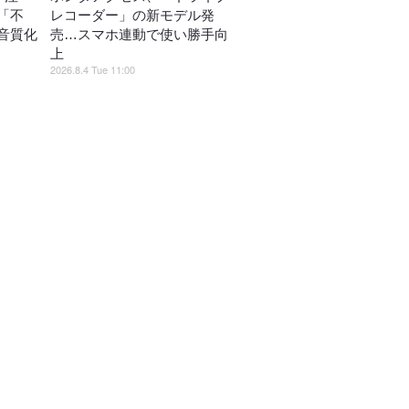
「不
レコーダー」の新モデル発
音質化
売…スマホ連動で使い勝手向
上
2026.8.4 Tue 11:00