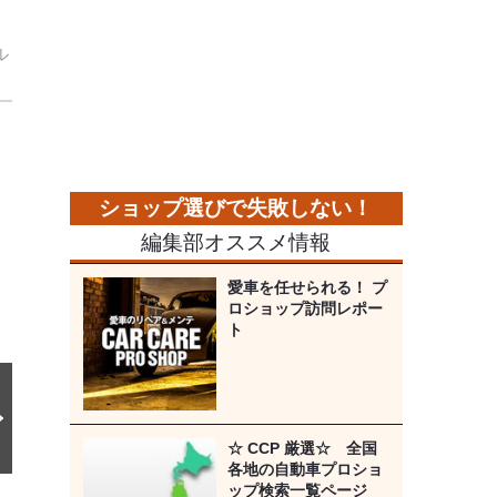
ル
次
の
画
像
編集部オススメ情報
愛車を任せられる！ プ
ロショップ訪問レポー
ト
☆ CCP 厳選☆ 全国
各地の自動車プロショ
ップ検索一覧ページ