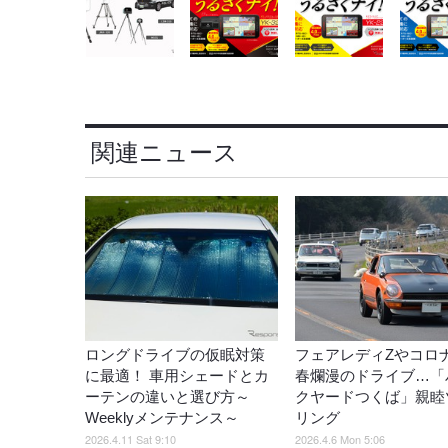
関連ニュース
ロングドライブの仮眠対策
フェアレディZやコロ
に最適！ 車用シェードとカ
春爛漫のドライブ…「
ーテンの違いと選び方～
クヤードつくば」親睦
Weeklyメンテナンス～
リング
2026.4.11 Sat 9:10
2026.4.6 Mon 5:06