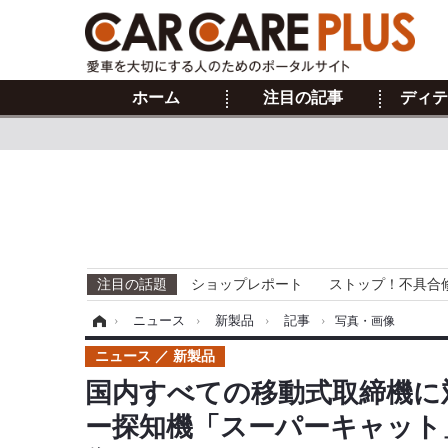
ホーム
注目の記事
ディテ
注目の話題
ショップレポート
ストップ！不具合
ホーム
›
ニュース
›
新製品
›
記事
›
写真・画像
ニュース
新製品
国内すべての移動式取締機に
ー探知機「スーパーキャット」