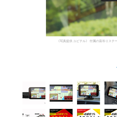
《写真提供 ユピテル》
付属の宙吊りステー