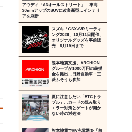
アウディ「A3オールストリート」 車高
30mmアップのSUVに改良新型…インテリ
アを刷新
スズキ「GSX-S/Rミーティ
ング2026」10月11日開催、
オリジナルグッズを事前販
売 8月19日まで
熊本地震支援、ARCHION
グループが1000万円の義援
金を拠出…日野自動車・三
菱ふそうも参加
夏に注意したい「ETCトラ
ブル」…カードの読み取り
エラー対策とゲートが開か
ない時の対処法
熊本地震でEV充電器を「無