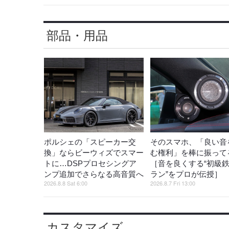
部品・用品
ポルシェの「スピーカー交
そのスマホ、「良い音
換」ならビーウィズでスマー
む権利」を棒に振ってる
トに…DSPプロセシングア
［音を良くする“初級
ンプ追加でさらなる高音質へ
ラン”をプロが伝授］
2026.8.8 Sat 6:00
2026.8.7 Fri 13:00
カスタマイズ