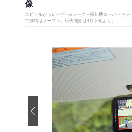
像
ユピテルからレーザー&レーダー探知機スーパーキャット
で価格はオープン。販売開始は4月下旬より。
前
の
画
像