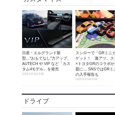
日産・エルグランド新
スシローで「GRミニ
型…“おもてなし”力アップ、
ゲット！ 激アツ、ス
AUTECH や VIP など「カス
×トヨタGRのコラボ
タム4モデル」を発売
題に… SNSではGR
2026.8.8 Sat 6:56
の入手報告も
2026.8.8 Sat 6:46
ドライブ