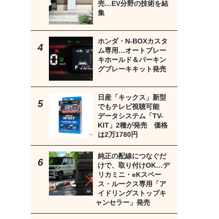
売…EV分野の技術を結
集
ホンダ・N-BOXカスタ
ム専用…オートブレー
キホールド＆パーキン
グブレーキキット発売
日産「キックス」新型
でもテレビ視聴可能
データシステム「TV-
KIT」2種が発売 価格
は2万1780円
純正の配線につなぐだ
けで、取り付けOK…デ
リカミニ・eKスペー
ス・ルークス専用「ア
イドリングストップキ
ャンセラー」発売