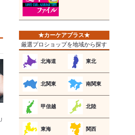
厳選プロショップを地域から探す
北海道
東北
北関東
南関東
甲信越
北陸
リ
東海
関西