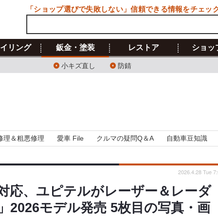
「ショップ選びで失敗しない」信頼できる情報をチェッ
イリング
鈑金・塗装
レストア
ショッ
小キズ直し
防錆
修理＆粗悪修理
愛車 File
クルマの疑問Q＆A
自動車豆知識
2026.4.28 Tue 7
対応、ユピテルがレーザー＆レーダ
2026モデル発売 5枚目の写真・画