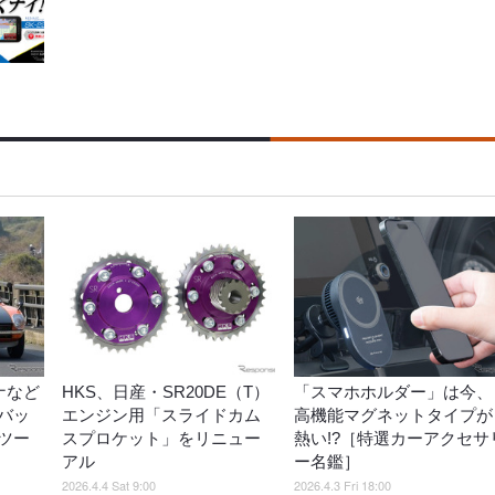
ナなど
HKS、日産・SR20DE（T）
「スマホホルダー」は今、
バッ
エンジン用「スライドカム
高機能マグネットタイプが
ツー
スプロケット」をリニュー
熱い!?［特選カーアクセサ
アル
ー名鑑］
2026.4.4 Sat 9:00
2026.4.3 Fri 18:00