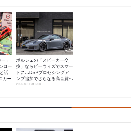
カー」
ポルシェの「スピーカー交
シロー
換」ならビーウィズでスマー
がと話
トに…DSPプロセシングア
ミニカー
ンプ追加でさらなる高音質へ
2026.8.8 Sat 6:00