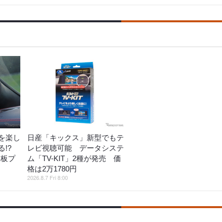
を楽し
日産「キックス」新型でもテ
!?
レビ視聴可能 データシステ
鉄板プ
ム「TV-KIT」2種が発売 価
格は2万1780円
2026.8.7 Fri 8:00