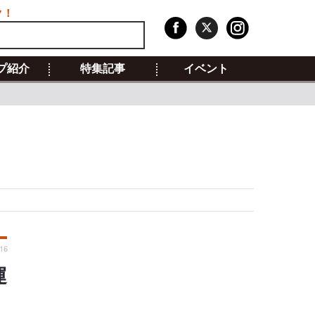
ク！
プ紹介
特集記事
イベント
16
運