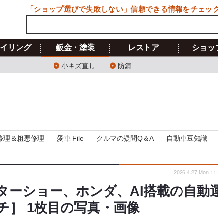
「ショップ選びで失敗しない」信頼できる情報をチェッ
イリング
鈑金・塗装
レストア
ショッ
小キズ直し
防錆
修理＆粗悪修理
愛車 File
クルマの疑問Q＆A
自動車豆知識
2026.4.27 Mon 11:
ターショー、ホンダ、AI搭載の自動
チ］ 1枚目の写真・画像