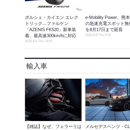
ポルシェ・カイエン エレク
e-Mobility Power、
トリック…ファルケン
の急速充電スポット無
「AZENIS FK520」新車装
を8月17日まで延長
2026.8.6 Thu 9:00
着、最高速300km/hに対応
2026.8.6 Thu 13:00
輸入車
【雑誌】なぜ、フェラーリは
メルセデスベンツ・CL