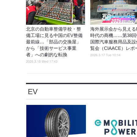
北京の自動車整備学校・整
海外展示会から見えるB
備工場に見る中国のEV整備
時代の商機……第38回
最前線…「部品の交換屋」
国際汽車服務用品及設
から「技術サービス事業
覧会（CIAACE）レポ
者」への劇的な転換
2026.3.17 Tue 10:14
2026.3.18 Wed 17:43
EV