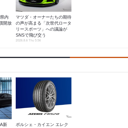
熊本県内
マツダ・オーナーたちの期待
償開放
の声が高まる「次世代ロータ
リースポーツ」への議論が
SNSで飛び交う
2026.8.6 Thu 5:56
A新
ポルシェ・カイエン エレク