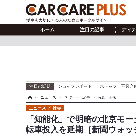
ホーム
注目の記事
ディテ
注目の話題
ショップレポート
ストップ！不具合
ホーム
›
ニュース
›
社会
›
記事
›
写真・画像
ニュース
社会
「知能化」で明暗の北京モー
転車投入を延期［新聞ウォッ