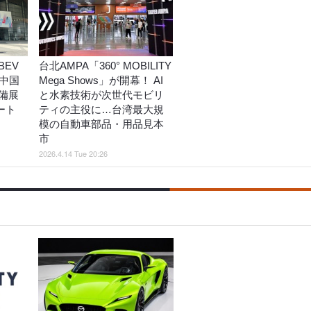
EV
台北AMPA「360° MOBILITY
中国
Mega Shows」が開幕！ AI
備展
と水素技術が次世代モビリ
ート
ティの主役に…台湾最大規
模の自動車部品・用品見本
市
2026.4.14 Tue 20:26