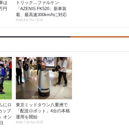
車は
トリック…ファルケン
万円
「AZENIS FK520」新車装
着、最高速300km/hに対応
2026.8.6 Thu 13:00
ムにロ
東京ミッドタウン八重洲で
カップ
「配送ロボット」4台の本格
』オン
運用を開始
2026.7.26 Sun 8:25
日