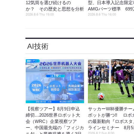
12気筒を選び続けるの
型、日本導入記念限定
か？ その歴史と思想を分析
AMGパーツ標準 699
2026.8.6 Thu 19:00
2026.8.6 Thu 16:00
AI技術
【視察ツアー】8月9日申込
サッカーW杯優勝チー
締切…2026世界ロボット大
ボットが勝つ!! ロボ
会（WRC）企業視察ツア
の最新動向『ロボスタ
ー、中国最先端の「フィジカ
ラインセミナー 8月5
2026.8.2 Sun 8:00
ルAI」と業務提携を導く3日