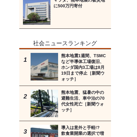
マツダ、熊本地震の被災地
に500万円寄付
社会ニュースランキング
熊本地震1週間、TSMC
など半導体工場復旧、
ホンダ国内3工場は8月
19日まで停止［新聞ウ
ォッチ］
熊本地震、猛暑の中の
避難生活、車中泊の70
代女性死亡［新聞ウォ
ッチ］
導入は意外と手軽!?
飲食業開業の選択で増