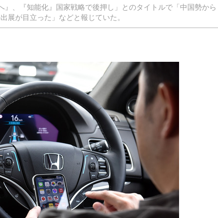
覇権へ』、『知能化』国家戦略で後押し」とのタイトルで「中国勢から
の出展が目立った」などと報じていた。