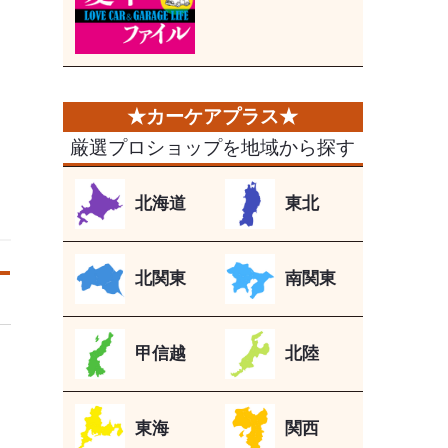
厳選プロショップを地域から探す
北海道
東北
北関東
南関東
甲信越
北陸
東海
関西