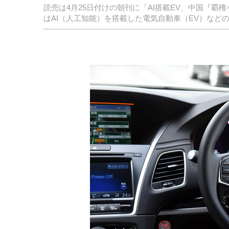
読売は4月25日付けの朝刊に「AI搭載EV、中国『
はAI（人工知能）を搭載した電気自動車（EV）など