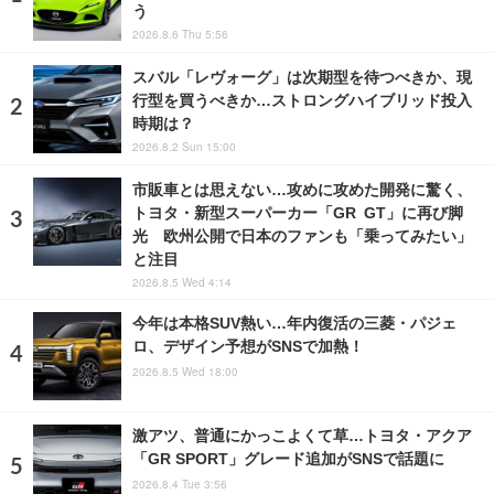
う
2026.8.6 Thu 5:56
スバル「レヴォーグ」は次期型を待つべきか、現
行型を買うべきか…ストロングハイブリッド投入
時期は？
2026.8.2 Sun 15:00
市販車とは思えない…攻めに攻めた開発に驚く、
トヨタ・新型スーパーカー「GR GT」に再び脚
光 欧州公開で日本のファンも「乗ってみたい」
と注目
2026.8.5 Wed 4:14
今年は本格SUV熱い…年内復活の三菱・パジェ
ロ、デザイン予想がSNSで加熱！
2026.8.5 Wed 18:00
激アツ、普通にかっこよくて草…トヨタ・アクア
「GR SPORT」グレード追加がSNSで話題に
2026.8.4 Tue 3:56