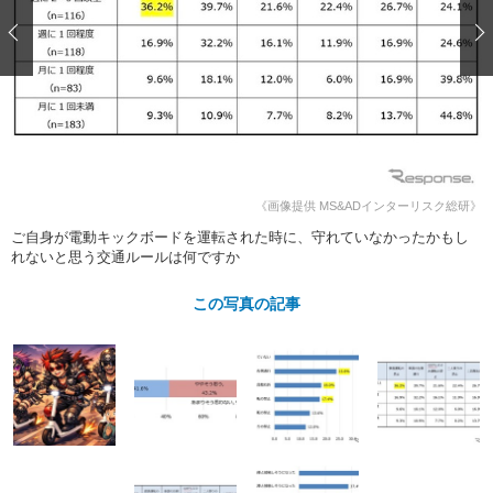
ショップレポート
愛車 File
ディテイリング
自動車豆知識
ストップ！不具合修理＆粗悪修理
ディテイリング
洗車
鈑金・塗装
鈑金・塗装
ヘッドライト磨き
コーティング
小キズ直し
防錆
特集記事
フィルム・ラッピング
ストップ 不具合修理＆粗悪修理
カーメーカー「旧車」関連プロジェ
ショップ紹介
クト
ショップレポート
プロショップ検索
レストア
《画像提供 MS&ADインターリスク総研》
コラム
ご自身が電動キックボードを運転された時に、守れていなかったかもし
カーメーカー「旧車」関連プロジ
コラム
イベント
れないと思う交通ルールは何ですか
ェクト
インタビュー
イベント告知
イベントレポート
この写真の記事