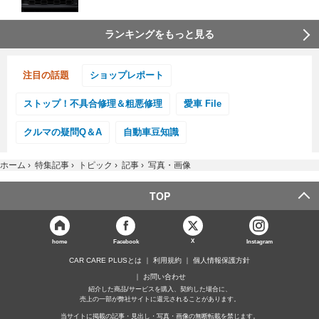
ランキングをもっと見る
注目の話題
ショップレポート
ストップ！不具合修理＆粗悪修理
愛車 File
クルマの疑問Q＆A
自動車豆知識
ホーム
›
特集記事
›
トピック
›
記事
›
写真・画像
TOP
X
home
Facebook
Instagram
CAR CARE PLUSとは
利用規約
個人情報保護方針
お問い合わせ
紹介した商品/サービスを購入、契約した場合に、
売上の一部が弊社サイトに還元されることがあります。
当サイトに掲載の記事・見出し・写真・画像の無断転載を禁じます。