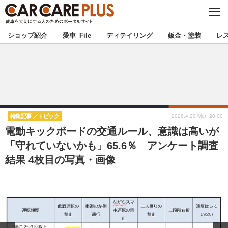
C
L
O
★カーケアプラス認定★
厳選プロショップを地域から探す
S
ショップ紹介
愛車 File
ディテイリング
鈑金・塗装
レ
E
北海道
東北
北関東
南関東
甲信越
北陸
2026.4.20 Mon 20:00
特集記事
トピック
電動キックボードの交通ルール、意識は高いが
東海
関西
「守れていないかも」65.6％ アンケート調査
結果 4枚目の写真・画像
中国
四国
九州
沖縄
注目の記事