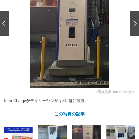
ショップレポート
愛車 File
ディテイリング
自動車豆知識
ストップ！不具合修理＆粗悪修理
ディテイリング
洗車
鈑金・塗装
鈑金・塗装
ヘッドライト磨き
コーティング
小キズ直し
防錆
特集記事
フィルム・ラッピング
ストップ 不具合修理＆粗悪修理
カーメーカー「旧車」関連プロジェ
ショップ紹介
クト
ショップレポート
プロショップ検索
レストア
コラム
カーメーカー「旧車」関連プロジ
コラム
イベント
ェクト
インタビュー
イベント告知
イベントレポート
《写真提供 Terra Charge》
Terra Chargeがデイリーヤマザキ3店舗に設置
この写真の記事