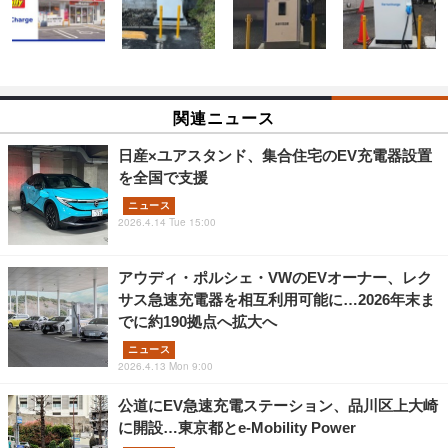
関連ニュース
日産×ユアスタンド、集合住宅のEV充電器設置
を全国で支援
ニュース
2026.4.14 Tue 15:00
アウディ・ポルシェ・VWのEVオーナー、レク
サス急速充電器を相互利用可能に…2026年末ま
でに約190拠点へ拡大へ
ニュース
2026.4.13 Mon 9:00
公道にEV急速充電ステーション、品川区上大崎
に開設…東京都とe-Mobility Power