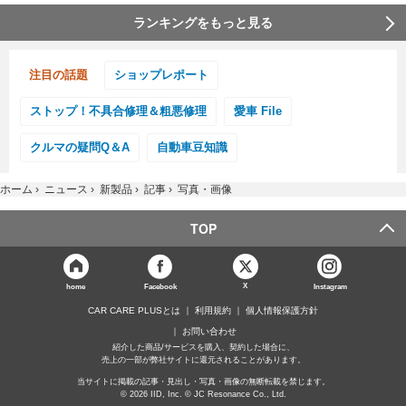
ランキングをもっと見る
注目の話題
ショップレポート
ストップ！不具合修理＆粗悪修理
愛車 File
クルマの疑問Q＆A
自動車豆知識
ホーム
›
ニュース
›
新製品
›
記事
›
写真・画像
TOP
X
home
Facebook
Instagram
CAR CARE PLUSとは
利用規約
個人情報保護方針
お問い合わせ
紹介した商品/サービスを購入、契約した場合に、
売上の一部が弊社サイトに還元されることがあります。
当サイトに掲載の記事・見出し・写真・画像の無断転載を禁じます。
© 2026 IID, Inc. © JC Resonance Co., Ltd.