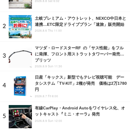
2026.8.8 Sat 6:02
土岐プレミアム・アウトレット、NEXCO中日本と
連携…ETC限定ドライブプラン「速旅」販売開始
2026.8.6 Thu 11:00
マツダ・ロードスターRF の「サス性能」をフル
に発揮、フロント用ストラットタワーバー発売…
ブリッツ
2026.8.9 Sun 11:30
日産「キックス」新型でもテレビ視聴可能 デー
タシステム「TV-KIT」2種が発売 価格は2万1780
円
2026.8.7 Fri 8:00
有線CarPlay・Android Autoをワイヤレス化、オ
ットキャスト『ミニ・オーラ』発売
2026.8.9 Sun 12:00