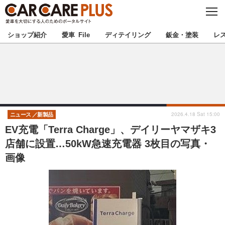
C
L
O
★カーケアプラス認定★
厳選プロショップを地域から探す
S
ショップ紹介
愛車 File
ディテイリング
鈑金・塗装
レ
E
北海道
東北
北関東
南関東
甲信越
北陸
2026.4.18 Sat 15:00
ニュース
新製品
EV充電「Terra Charge」、デイリーヤマザキ3
東海
関西
店舗に設置…50kW急速充電器 3枚目の写真・
画像
中国
四国
九州
沖縄
注目の記事