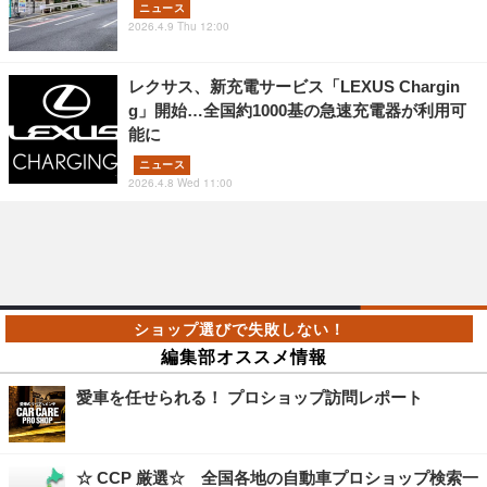
ニュース
2026.4.9 Thu 12:00
レクサス、新充電サービス「LEXUS Chargin
g」開始…全国約1000基の急速充電器が利用可
能に
ニュース
2026.4.8 Wed 11:00
編集部オススメ情報
愛車を任せられる！ プロショップ訪問レポート
☆ CCP 厳選☆ 全国各地の自動車プロショップ検索一