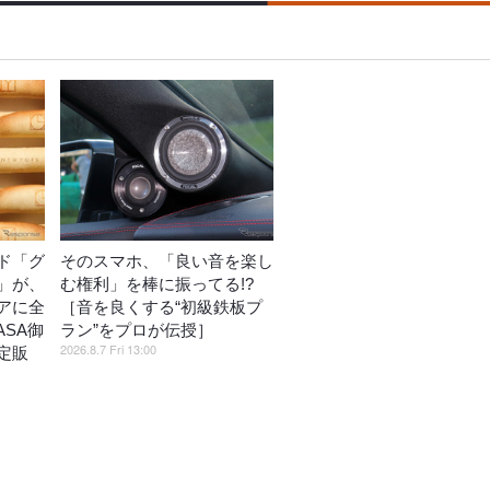
ド「グ
そのスマホ、「良い音を楽し
」が、
む権利」を棒に振ってる!?
アに全
［音を良くする“初級鉄板プ
ASA御
ラン”をプロが伝授］
2026.8.7 Fri 13:00
定販