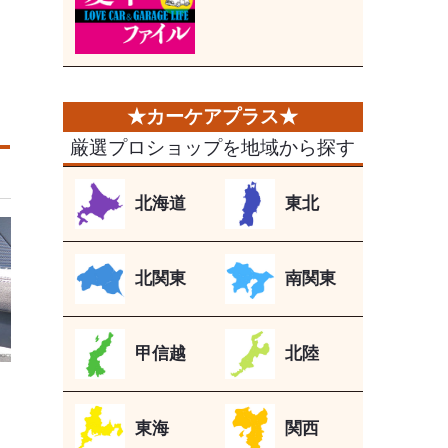
厳選プロショップを地域から探す
北海道
東北
北関東
南関東
甲信越
北陸
東海
関西