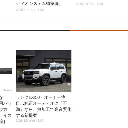
ディオシステム構築論］
2026.4.9 Thu 15:00
2026.4.11 Sat 18:00
な
ランクル250・オーナー注
用パワ
目…純正オーディオに「不
び方
満」なら、無加工で高音質化
ョイス
する新提案
2026.8.5 Wed 13:00
編］