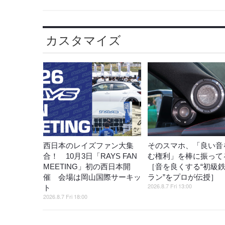
カスタマイズ
西日本のレイズファン大集
そのスマホ、「良い音
合！ 10月3日「RAYS FAN
む権利」を棒に振ってる
MEETING」初の西日本開
［音を良くする“初級
催 会場は岡山国際サーキッ
ラン”をプロが伝授］
2026.8.7 Fri 13:00
ト
2026.8.7 Fri 18:00