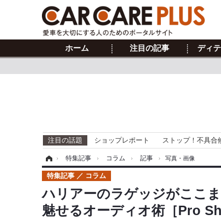
ホーム
注目の記事
ディテ
注目の話題
ショップレポート
ストップ！不具合
ホーム
›
特集記事
›
コラム
›
記事
›
写真・画像
特集記事
コラム
ハリアーのラゲッジがここま
魅せるオーディオ術［Pro S