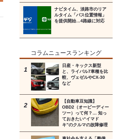
ナビタイム、淡路市のリア
ルタイム「バス位置情報」
を提供開始…4路線に対応
コラムニュースランキング
日産・キックス新型
と、ライバル7車種を比
較、ヴェゼルやCX-30
など
【自動車豆知識】
OBD2（オービーディー
ツー）って何？… 知っ
ておきたい“イマド
キ”のクルマの故障修理
車社会を支える「整備