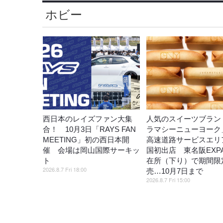
ホビー
西日本のレイズファン大集
人気のスイーツブラン
合！ 10月3日「RAYS FAN
ラマシーニューヨーク
MEETING」初の西日本開
高速道路サービスエリ
催 会場は岡山国際サーキッ
国初出店 東名阪EXP
ト
在所（下り）で期間限
2026.8.7 Fri 18:00
売…10月7日まで
2026.8.7 Fri 15:00