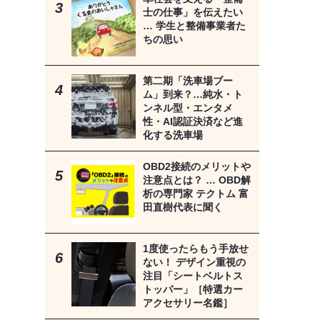
士の仕事」を伝えたい
… 学生と整備事業者た
ちの思い
第二期「洗車場ブー
ム」到来？…純水・ト
ンネル型・エンタメ
性・AI認証決済など進
化する洗車場
OBD2接続のメリットや
注意点とは？ … OBD解
析の専門家 テクトム 富
田直樹代表に聞く
1度使ったらもう手放せ
ない！ デザイン重視の
注目「シートベルトス
トッパー」［特選カー
アクセサリー名鑑］