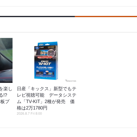
を楽し
日産「キックス」新型でもテ
!?
レビ視聴可能 データシステ
鉄板プ
ム「TV-KIT」2種が発売 価
格は2万1780円
2026.8.7 Fri 8:00