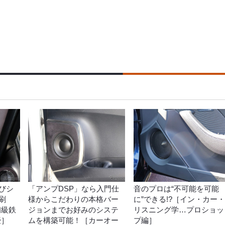
びシ
「アンプDSP」なら入門仕
音のプロは“不可能を可能
刷
様からこだわりの本格バー
に”できる!?［イン・カー・
初級鉄
ジョンまでお好みのシステ
リスニング学…プロショッ
授］
ムを構築可能！［カーオー
プ編］