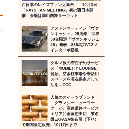
西日本のレイズファン大集合！ 10月3日
「RAYS FAN MEETING」初の西日本開
催 会場は岡山国際サーキット
アストンマーティン「ヴァ
ンキッシュ」25周年 世界
50台限定「ヴァンキッシュ
25」発表…835馬力V12ツ
インターボ搭載
クルマ旅の滞在予約サービ
ス「MOBILITY LOUNGE」
開始、空き駐車場や未活用
スペースを滞在拠点として
活用…CCC
人気のスイーツブランド
「グラマシーニューヨー
ク」が、高速道路サービス
エリアに全国初出店 東名
阪EXPASA御在所（下り）
で期間限定販売…10月7日まで