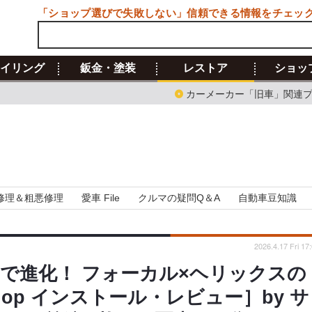
「ショップ選びで失敗しない」信頼できる情報をチェッ
イリング
鈑金・塗装
レストア
ショッ
カーメーカー「旧車」関連
修理＆粗悪修理
愛車 File
クルマの疑問Q＆A
自動車豆知識
2026.4.17 Fri 17
で進化！ フォーカル×ヘリックスの
hop インストール・レビュー］by サ