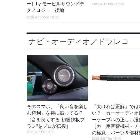
ー］by モービルサウンドテ
2026.4.13 Mon 15:00
クノロジー 後編
2026.4.13 Mon 18:00
ナビ・オーディオ／ドラレコ
そのスマホ、「良い音を楽し
「太ければ正解」では
む権利」を棒に振ってる!?
い？ カーオーディオ
［音を良くする“初級鉄板プ
ーケーブルの正しい選
ラン”をプロが伝授］
［カー用音響機材・チ
2026.8.7 Fri 13:00
の極意…パーツ＆部材
2026.8.6 Thu 17:00