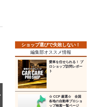
ィ
次
の
画
像
編集部オススメ情報
愛車を任せられる！ プ
ロショップ訪問レポー
ト
☆ CCP 厳選☆ 全国
各地の自動車プロショ
ップ検索一覧ページ