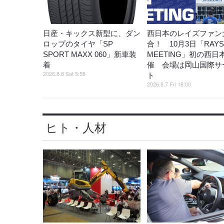
日産・キックス新型に、ダン
西日本のレイズファン
ロップのタイヤ「SP
合！ 10月3日「RAYS
SPORT MAXX 060」新車装
MEETING」初の西日
着
催 会場は岡山国際サ
2026.8.8 Sat 5:58
ト
2026.8.7 Fri 18:00
ヒト・人材