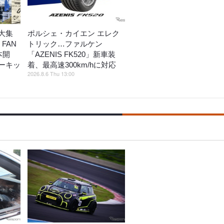
大集
ポルシェ・カイエン エレク
 FAN
トリック…ファルケン
本開
「AZENIS FK520」新車装
ーキッ
着、最高速300km/hに対応
2026.8.6 Thu 13:00