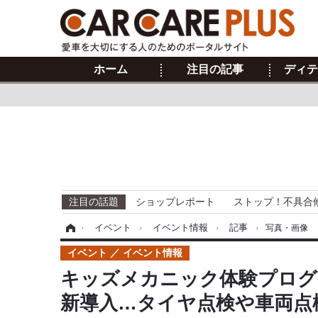
ホーム
注目の記事
ディテ
注目の話題
ショップレポート
ストップ！不具合
ホーム
›
イベント
›
イベント情報
›
記事
›
写真・画像
イベント
イベント情報
キッズメカニック体験プログラム、B
新導入…タイヤ点検や車両点