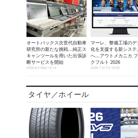
オートバックス次世代自動車
マーレ、整備工場のデ
研究所の新たな挑戦…純正ス
化を支援する新システ
キャンツールを用いた出張診
へ…アウトメカニカ 
断サービスを開始
クフルト 2026
2026.8.5 Wed 12:14
2026.7.31 Fri 15:00
タイヤ／ホイール