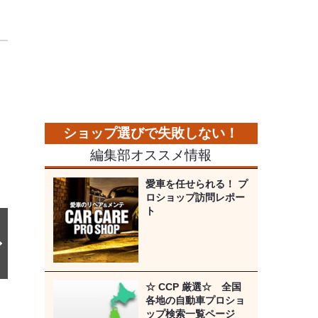
次
の
画
像
編集部オススメ情報
愛車を任せられる！ プ
ロショップ訪問レポー
ト
☆ CCP 厳選☆ 全国
各地の自動車プロショ
ップ検索一覧ページ