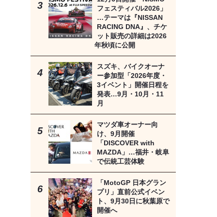
フェスティバル2026」
…テーマは『NISSAN
RACING DNA』、チケ
ット販売の詳細は2026
年秋頃に公開
スズキ、バイクオーナ
ー参加型「2026年度・
3イベント」開催日程を
発表…9月・10月・11
月
マツダ車オーナー向
け、9月開催
「DISCOVER with
MAZDA」…福井・岐阜
で伝統工芸体験
「MotoGP 日本グラン
プリ」直前公式イベン
ト、9月30日に秋葉原で
開催へ