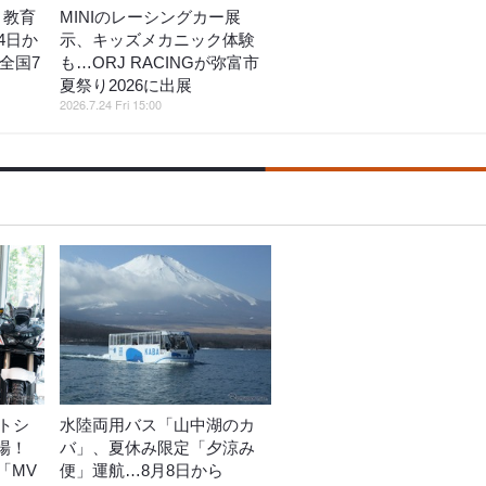
」教育
MINIのレーシングカー展
4日か
示、キッズメカニック体験
全国7
も…ORJ RACINGが弥富市
夏祭り2026に出展
2026.7.24 Fri 15:00
トシ
水陸両用バス「山中湖のカ
登場！
バ」、夏休み限定「夕涼み
「MV
便」運航…8月8日から