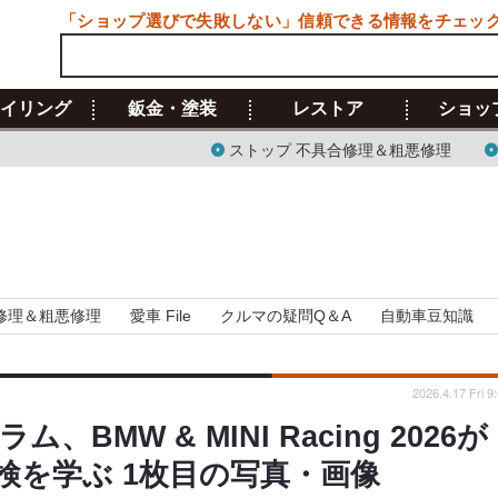
「ショップ選びで失敗しない」信頼できる情報をチェッ
イリング
鈑金・塗装
レストア
ショッ
ストップ 不具合修理＆粗悪修理
修理＆粗悪修理
愛車 File
クルマの疑問Q＆A
自動車豆知識
2026.4.17 Fri 9
MW & MINI Racing 2026が
検を学ぶ 1枚目の写真・画像