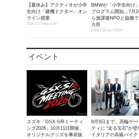
【夏休み】アクティオが小学
BMWが「小学生向け
生向け「建機ドクター」オン
プログラム開始…7月2
ライン授業
ら放課後NPOと協働で
2026.7.27 Mon 4:49
カ所
2026.7.26 Sun 13:00
イベント
スズキ「GSX-S/Rミーティ
8月9日まで、高輪ゲー
ング2026」10月11日開催、
ティに “走る宝石”が
オリジナルグッズを事前販
イタリアの高級バイク