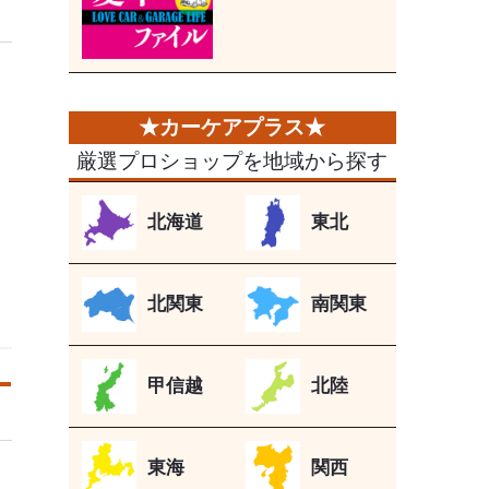
厳選プロショップを地域から探す
北海道
東北
北関東
南関東
甲信越
北陸
東海
関西