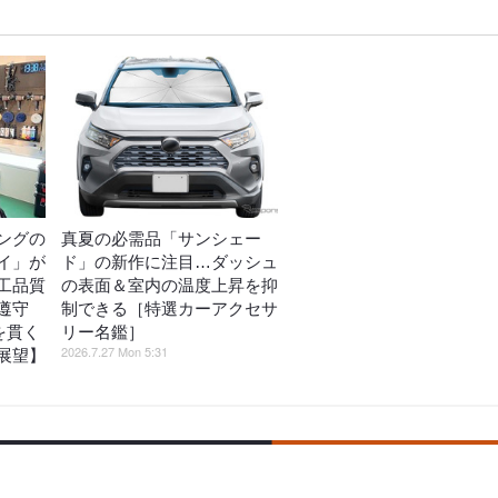
ングの
真夏の必需品「サンシェー
イ」が
ド」の新作に注目…ダッシュ
工品質
の表面＆室内の温度上昇を抑
遵守
制できる［特選カーアクセサ
を貫く
リー名鑑］
2026.7.27 Mon 5:31
展望】