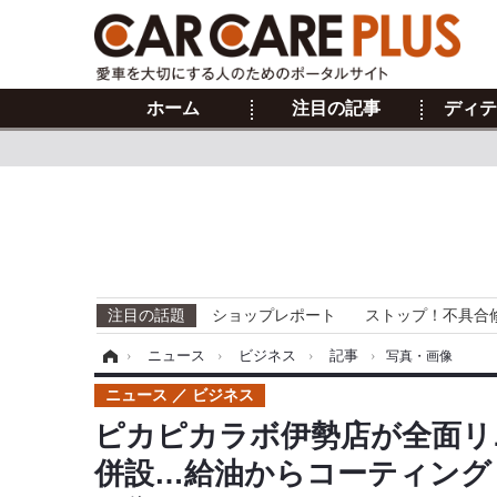
ホーム
注目の記事
ディテ
注目の話題
ショップレポート
ストップ！不具合
ホーム
›
ニュース
›
ビジネス
›
記事
›
写真・画像
ニュース
ビジネス
ピカピカラボ伊勢店が全面リ
併設…給油からコーティング