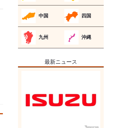
中国
四国
九州
沖縄
最新ニュース