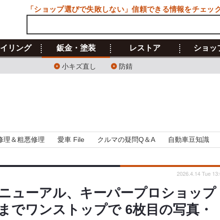
「ショップ選びで失敗しない」信頼できる情報をチェッ
イリング
鈑金・塗装
レストア
ショッ
小キズ直し
防錆
修理＆粗悪修理
愛車 File
クルマの疑問Q＆A
自動車豆知識
2026.4.14 Tue 13
ニューアル、キーパープロショップ
までワンストップで 6枚目の写真・