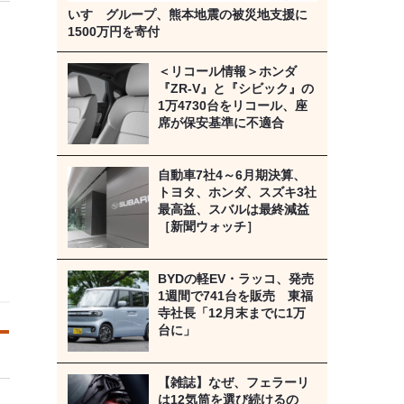
いすゞグループ、熊本地震の被災地支援に
1500万円を寄付
＜リコール情報＞ホンダ
『ZR-V』と『シビック』の
1万4730台をリコール、座
席が保安基準に不適合
自動車7社4～6月期決算、
トヨタ、ホンダ、スズキ3社
最高益、スバルは最終減益
［新聞ウォッチ］
BYDの軽EV・ラッコ、発売
1週間で741台を販売 東福
寺社長「12月末までに1万
台に」
【雑誌】なぜ、フェラーリ
は12気筒を選び続けるの