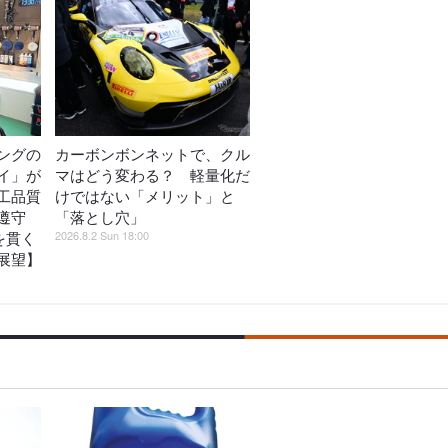
ングの
カーボンボンネットで、クル
イ」が
マはどう変わる？ 軽量化だ
工品質
けではない「メリット」と
遵守
「落とし穴」
2026.8.2 Sun 18:00
を貫く
展望】