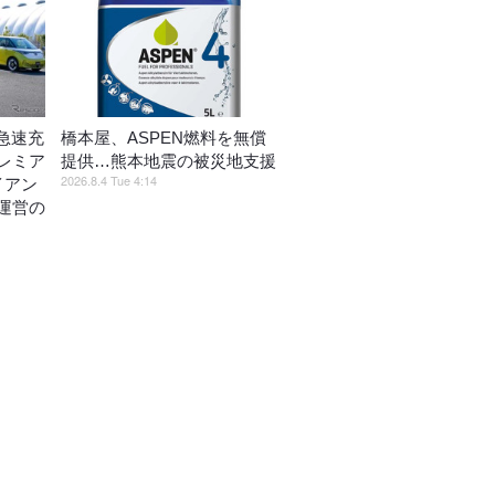
急速充
橋本屋、ASPEN燃料を無償
レミア
提供…熊本地震の被災地支援
2026.8.4 Tue 4:14
イアン
運営の