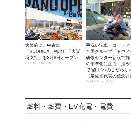
大阪府に、中古車
手洗い洗車・コーティ
「BUDDICA」初出店「大阪
全国グループ「トウメ
堺支社」を8月8日オープン
研修センター新設で施
2026.8.6 Thu 6:00
の平準化に注力…法令
で“施工”へのこだわり
【泉重光代表の信念と
2026.8.4 Tue 15:10
燃料・燃費・EV充電・電費