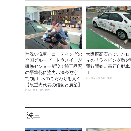
手洗い洗車・コーティングの
大阪府高石市で、ハロ
全国グループ「トウメイ」が
ィの「ラッピング教習
研修センター新設で施工品質
運行開始…高石自動車
の平準化に注力…法令遵守
ル
2026.7.26 Sun 9:00
で“施工”へのこだわりを貫く
【泉重光代表の信念と展望】
2026.8.4 Tue 15:10
洗車