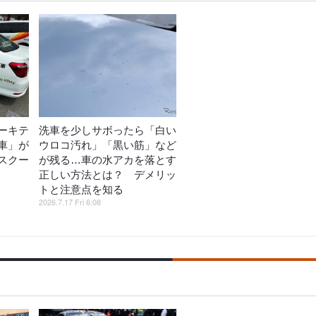
ーキテ
洗車を少しサボったら「白い
車」が
ウロコ汚れ」「黒い筋」など
スクー
が残る…車の水アカを落とす
正しい方法とは？ デメリッ
トと注意点を知る
2026.7.17 Fri 6:08