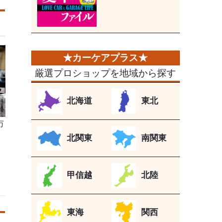
厳選プロショップを地域から探す
北海道
東北
万
北関東
南関東
甲信越
北陸
東海
関西