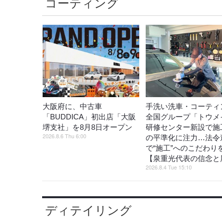
コーティング
大阪府に、中古車
手洗い洗車・コーティ
「BUDDICA」初出店「大阪
全国グループ「トウメ
堺支社」を8月8日オープン
研修センター新設で施
2026.8.6 Thu 6:00
の平準化に注力…法令
で“施工”へのこだわり
【泉重光代表の信念と
2026.8.4 Tue 15:10
ディテイリング