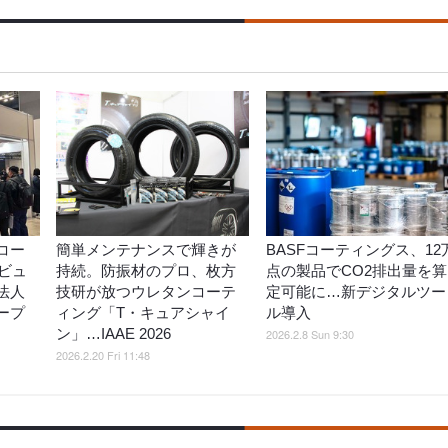
コー
簡単メンテナンスで輝きが
BASFコーティングス、12
ビュ
持続。防振材のプロ、枚方
点の製品でCO2排出量を算
法人
技研が放つウレタンコーテ
定可能に…新デジタルツー
ープ
ィング「T・キュアシャイ
ル導入
ン」…IAAE 2026
2026.2.8 Sun 9:30
2026.2.20 Fri 11:48