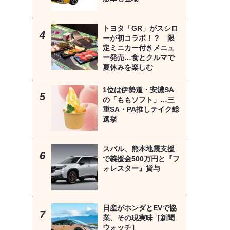
トヨタ「GR」がスシロ
ーが初コラボ！？ 限
定ミニカー付きメニュ
ー発売…食とクルマで
夏休みを楽しむ
1位は伊勢道・安濃SA
の「ももソフト」…三
重SA・PA推しテイク総
選挙
スバル、熊本地震支援
で義援金500万円と『フ
ォレスター』貸与
日産がホンダとEVで協
業、その現実味［新聞
ウォッチ］