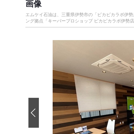
画像
エムケイ石油は、三重県伊勢市の「ピカピカラボ伊勢
ング拠点「キーパープロショップ ピカピカラボ伊勢
前
の
画
像