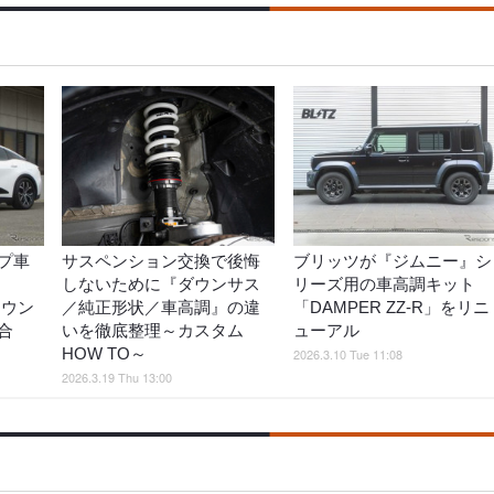
プ車
サスペンション交換で後悔
ブリッツが『ジムニー』シ
しないために『ダウンサス
リーズ用の車高調キット
ラウン
／純正形状／車高調』の違
「DAMPER ZZ-R」をリニ
合
いを徹底整理～カスタム
ューアル
HOW TO～
2026.3.10 Tue 11:08
2026.3.19 Thu 13:00