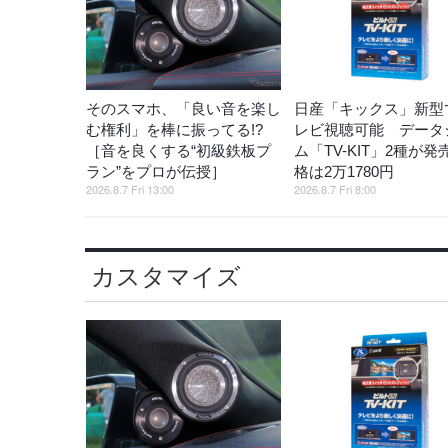
そのスマホ、「良い音を楽し
日産「キックス」新型
む権利」を棒に振ってる!?
レビ視聴可能 データ
［音を良くする“初級鉄板プ
ム「TV-KIT」2種が発
ラン”をプロが伝授］
格は2万1780円
2026.8.7 Fri 13:00
2026.8.7 Fri 8:00
カスタマイズ