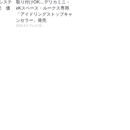
システ
取り付けOK…デリカミニ・
売 価
eKスペース・ルークス専用
「アイドリングストップキャ
ンセラー」発売
2026.8.6 Thu 6:28