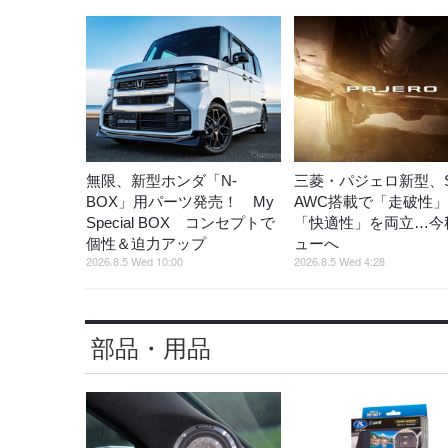
無限、新型ホンダ「N-
三菱・パジェロ新型、S
BOX」用パーツ発売！ My
AWC搭載で「走破性
Special BOX コンセプトで
「快適性」を両立…今
個性＆迫力アップ
ューへ
2026.8.5 Wed 10:00
2026.8.5 Wed 4:28
部品・用品