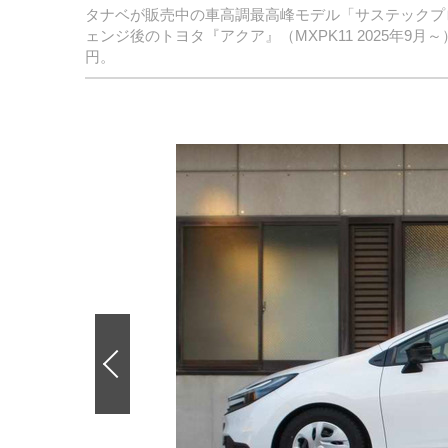
タナベが販売中の車高調最高峰モデル「サステックプロ
ェンジ後のトヨタ『アクア』（MXPK11 2025年9月
円。
前
の
画
像