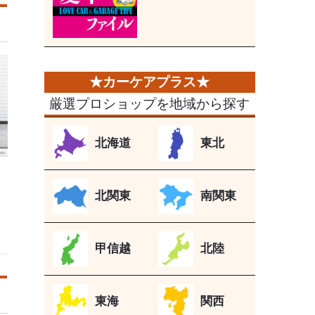
厳選プロショップを地域から探す
北海道
東北
北関東
南関東
甲信越
北陸
東海
関西