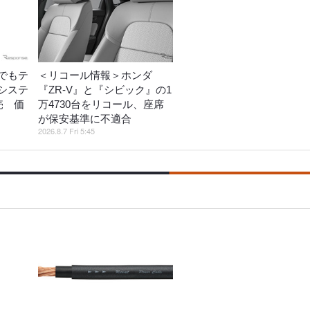
でもテ
＜リコール情報＞ホンダ
システ
『ZR-V』と『シビック』の1
売 価
万4730台をリコール、座席
が保安基準に不適合
2026.8.7 Fri 5:45