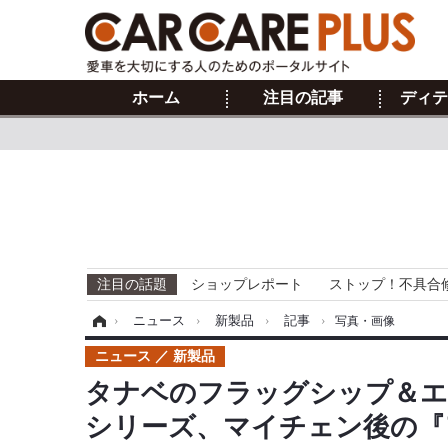
ホーム
注目の記事
ディテ
注目の話題
ショップレポート
ストップ！不具合
ホーム
›
ニュース
›
新製品
›
記事
›
写真・画像
ニュース
新製品
タナベのフラッグシップ＆エ
シリーズ、マイチェン後の『