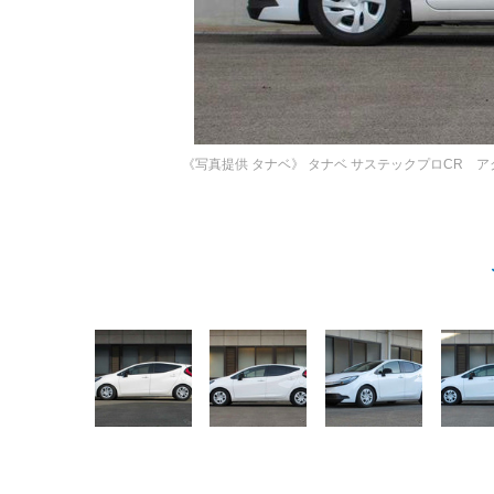
《写真提供 タナベ》
タナベ サステックプロCR アク