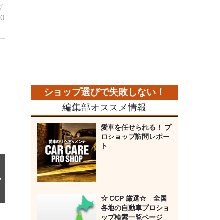
チ
0
次
の
画
像
編集部オススメ情報
愛車を任せられる！ プ
ロショップ訪問レポー
ト
☆ CCP 厳選☆ 全国
各地の自動車プロショ
ップ検索一覧ページ