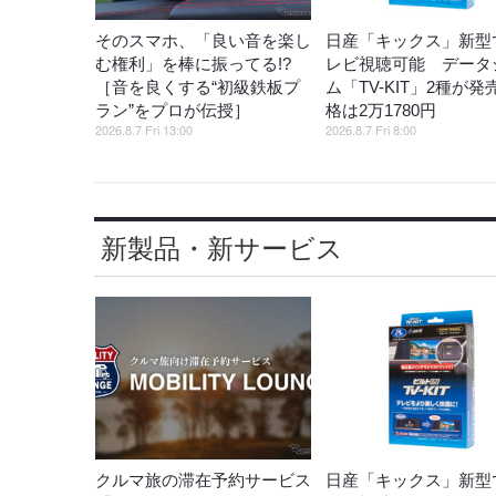
そのスマホ、「良い音を楽し
日産「キックス」新型
む権利」を棒に振ってる!?
レビ視聴可能 データ
［音を良くする“初級鉄板プ
ム「TV-KIT」2種が発
ラン”をプロが伝授］
格は2万1780円
2026.8.7 Fri 13:00
2026.8.7 Fri 8:00
新製品・新サービス
クルマ旅の滞在予約サービス
日産「キックス」新型