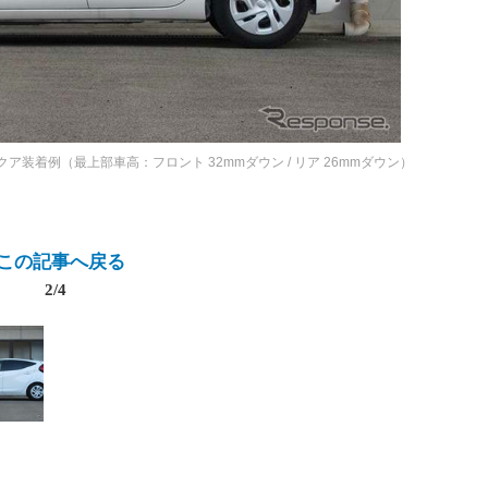
ア装着例（最上部車高：フロント 32mmダウン / リア 26mmダウン）
この記事へ戻る
2/4