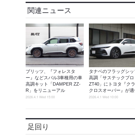
関連ニュース
ブリッツ、『フォレスタ
タナベのフラッグシッ
ー』などスバル3車種用の車
高調「サステックプロ
高調キット「DAMPER ZZ-
ZT40」にトヨタ『ク
R」をリニューアル
クロスオーバー』が適
2026.4.1 Wed 15:00
2026.4.1 Wed 10:00
足回り