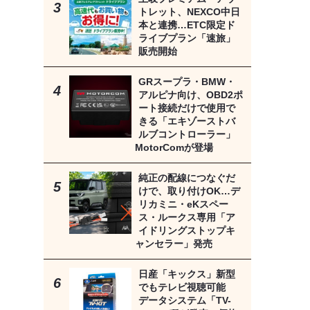
トレット、NEXCO中日
本と連携…ETC限定ド
ライブプラン「速旅」
販売開始
GRスープラ・BMW・
アルピナ向け、OBD2ポ
ート接続だけで使用で
きる「エキゾーストバ
ルブコントローラー」
MotorComが登場
純正の配線につなぐだ
けで、取り付けOK…デ
リカミニ・eKスペー
ス・ルークス専用「ア
イドリングストップキ
ャンセラー」発売
日産「キックス」新型
でもテレビ視聴可能
データシステム「TV-