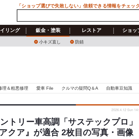
「ショップ選びで失敗しない」信頼できる情報をチェッ
イリング
鈑金・塗装
レストア
ショッ
小キズ直し
防錆
修理＆粗悪修理
愛車 File
クルマの疑問Q＆A
自動車豆知識
2026.4.12 Sun 14
ントリー車高調「サステックプロ」
アクア』が適合 2枚目の写真・画像