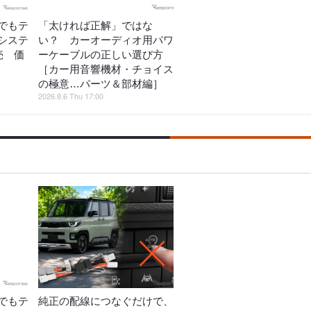
でもテ
「太ければ正解」ではな
システ
い？ カーオーディオ用パワ
売 価
ーケーブルの正しい選び方
［カー用音響機材・チョイス
の極意…パーツ＆部材編］
2026.8.6 Thu 17:00
でもテ
純正の配線につなぐだけで、