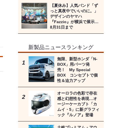
【夏休み】人気バンド「ず
っと真夜中でいいのに。」
デザインのヤマハ
『Fazzio』が横浜で展示…
8月31日まで
新製品ニュースランキング
無限、新型ホンダ「N-
BOX」用パーツ発
売！ My Special
BOX コンセプトで個
性＆迫力アップ
オーロラの色彩で存在
感と幻想性を表現…オ
ージーケーカブト「カ
ムイ・5」に新グラフィ
ック『ルノア』登場
土岐プレミアム・アウ