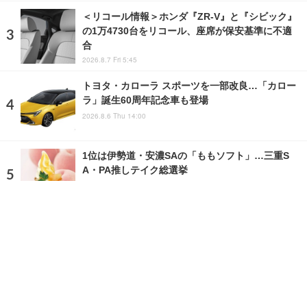
＜リコール情報＞ホンダ『ZR-V』と『シビック』
の1万4730台をリコール、座席が保安基準に不適
合
2026.8.7 Fri 5:45
トヨタ・カローラ スポーツを一部改良…「カロー
ラ」誕生60周年記念車も登場
2026.8.6 Thu 14:00
1位は伊勢道・安濃SAの「ももソフト」…三重S
A・PA推しテイク総選挙
2026.8.6 Thu 6:37
ランキングをもっと見る
注目の話題
ショップレポート
ストップ！不具合修理＆粗悪修理
愛車 File