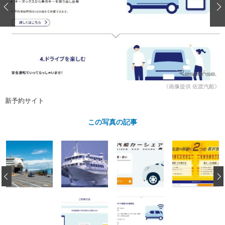
ショップレポート
愛車 File
ディテイリング
自動車豆知識
ストップ！不具合修理＆粗悪修理
ディテイリング
洗車
鈑金・塗装
鈑金・塗装
ヘッドライト磨き
コーティング
小キズ直し
防錆
特集記事
フィルム・ラッピング
ストップ 不具合修理＆粗悪修理
カーメーカー「旧車」関連プロジェ
ショップ紹介
クト
ショップレポート
プロショップ検索
《画像提供 佐渡汽船》
レストア
コラム
新予約サイト
カーメーカー「旧車」関連プロジ
コラム
イベント
ェクト
この写真の記事
インタビュー
イベント告知
イベントレポート
‹