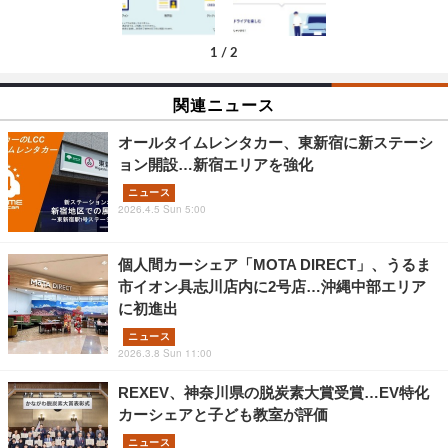
1
/
2
関連ニュース
オールタイムレンタカー、東新宿に新ステーシ
ョン開設…新宿エリアを強化
ニュース
2026.4.5 Sun 5:00
個人間カーシェア「MOTA DIRECT」、うるま
市イオン具志川店内に2号店…沖縄中部エリア
に初進出
ニュース
2026.3.8 Sun 11:00
REXEV、神奈川県の脱炭素大賞受賞…EV特化
カーシェアと子ども教室が評価
ニュース