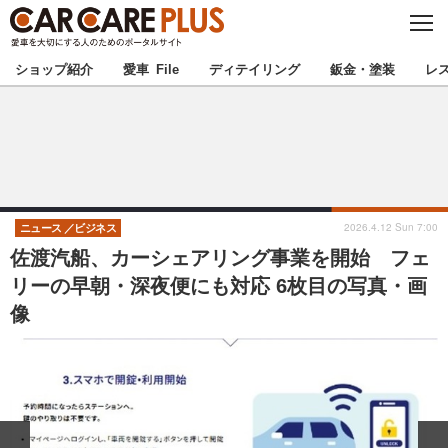
C
L
O
★カーケアプラス認定★
厳選プロショップを地域から探す
S
ショップ紹介
愛車 File
ディテイリング
鈑金・塗装
レ
E
北海道
東北
北関東
南関東
甲信越
北陸
2026.4.12 Sun 7:00
ニュース
ビジネス
佐渡汽船、カーシェアリング事業を開始 フェ
東海
関西
リーの早朝・深夜便にも対応 6枚目の写真・画
像
中国
四国
九州
沖縄
注目の記事