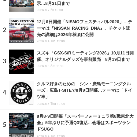
示…8月31日まで
2026.8.7 Fri 12:00
12月6日開催「NISMOフェスティバル2026」…テ
ーマは『NISSAN RACING DNA』、チケット販
売の詳細は2026年秋頃に公開
2026.8.4 Tue 12:00
スズキ「GSX-S/Rミーティング2026」10月11日開
催、オリジナルグッズを事前販売 8月19日まで
2026.8.8 Sat 11:00
クルマ好きのための「シン・廣島モーニングクル
ーズ」広島T-SITEで8月9日開催…テーマは「ドイ
ツ車」
2026.8.6 Thu 10:00
8月8‐9日開催「スーパーフォーミュラ第8戦東北大
会」5年ぶりに予選Q3復活…会場はスポーツラン
ドSUGO
2026.8.4 Tue 17:00