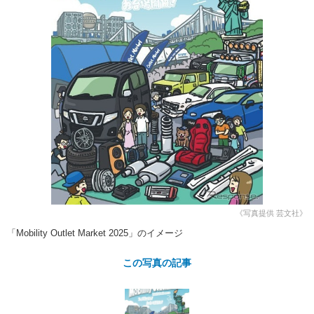
ショップレポート
愛車 File
ディテイリング
自動車豆知識
ストップ！不具合修理＆粗悪修理
ディテイリング
洗車
鈑金・塗装
鈑金・塗装
ヘッドライト磨き
コーティング
小キズ直し
防錆
特集記事
フィルム・ラッピング
ストップ 不具合修理＆粗悪修理
カーメーカー「旧車」関連プロジェ
ショップ紹介
クト
ショップレポート
プロショップ検索
レストア
コラム
カーメーカー「旧車」関連プロジ
コラム
イベント
ェクト
インタビュー
イベント告知
イベントレポート
《写真提供 芸文社》
「Mobility Outlet Market 2025」のイメージ
この写真の記事