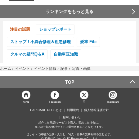
ランキングをもっと見る
注目の話題
ショップレポート
ストップ！不具合修理＆粗悪修理
愛車 File
クルマの疑問Q＆A
自動車豆知識
ホーム
›
イベント
›
イベント情報
›
記事
›
写真・画像
TOP
X
home
Facebook
Instagram
CAR CARE PLUSとは
利用規約
個人情報保護方針
お問い合わせ
紹介した商品/サービスを購入、契約した場合に、
売上の一部が弊社サイトに還元されることがあります。
当サイトに掲載の記事・見出し・写真・画像の無断転載を禁じます。
© 2026 IID, Inc. © JC Resonance Co., Ltd.