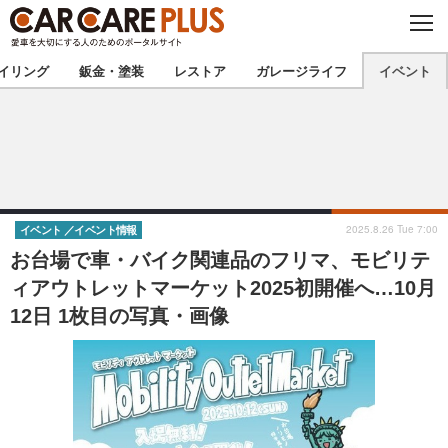
C
L
O
★カーケアプラス認定★
厳選プロショップを地域から探す
S
イリング
鈑金・塗装
レストア
ガレージライフ
イベント
E
北海道
東北
北関東
南関東
甲信越
北陸
2025.8.26 Tue 7:00
イベント
イベント情報
お台場で車・バイク関連品のフリマ、モビリテ
東海
関西
ィアウトレットマーケット2025初開催へ…10月
12日 1枚目の写真・画像
中国
四国
九州
沖縄
注目の記事