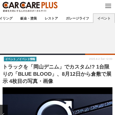
C
L
O
★カーケアプラス認定★
厳選プロショップを地域から探す
S
イリング
鈑金・塗装
レストア
ガレージライフ
イベント
E
北海道
東北
北関東
南関東
甲信越
北陸
2025.8.2 Sat 12:00
イベント
イベント情報
トラックを「岡山デニム」でカスタム!? 1台限
東海
関西
りの「BLUE BLOOD」、8月12日から倉敷で展
示 4枚目の写真・画像
中国
四国
九州
沖縄
注目の記事