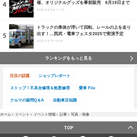
催、オリジナルグッズを事前販売 8月19日まで
2026.8.8 Sat 11:00
トラックの車体が浮いて回転、レールの上を走り
出す！…西武・電車フェスタ2025で実演予定
2025.6.6 Fri 19:00
ランキングをもっと見る
注目の話題
ショップレポート
ストップ！不具合修理＆粗悪修理
愛車 File
クルマの疑問Q＆A
自動車豆知識
ホーム
›
イベント
›
イベント情報
›
記事
›
写真・画像
TOP