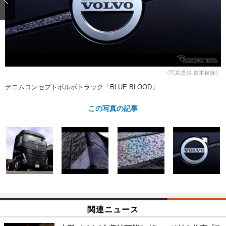
ショップレポート
愛車 File
ディテイリング
自動車豆知識
ストップ！不具合修理＆粗悪修理
ディテイリング
洗車
鈑金・塗装
鈑金・塗装
ヘッドライト磨き
コーティング
小キズ直し
防錆
特集記事
フィルム・ラッピング
ストップ 不具合修理＆粗悪修理
カーメーカー「旧車」関連プロジェ
ショップ紹介
《写真提供 青木被服》
クト
デニムコンセプトボルボトラック「BLUE BLOOD」
ショップレポート
プロショップ検索
レストア
コラム
この写真の記事
カーメーカー「旧車」関連プロジ
コラム
イベント
ェクト
インタビュー
イベント告知
イベントレポート
関連ニュース