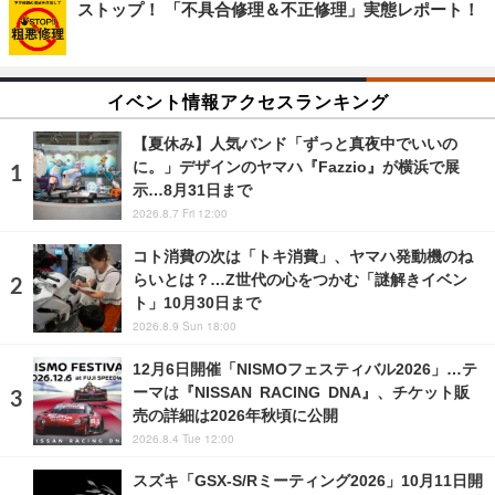
ストップ！ 「不具合修理＆不正修理」実態レポート！
イベント情報アクセスランキング
【夏休み】人気バンド「ずっと真夜中でいいの
に。」デザインのヤマハ『Fazzio』が横浜で展
示…8月31日まで
2026.8.7 Fri 12:00
コト消費の次は「トキ消費」、ヤマハ発動機のね
らいとは？…Z世代の心をつかむ「謎解きイベン
ト」10月30日まで
2026.8.9 Sun 18:00
12月6日開催「NISMOフェスティバル2026」…テ
ーマは『NISSAN RACING DNA』、チケット販
売の詳細は2026年秋頃に公開
2026.8.4 Tue 12:00
スズキ「GSX-S/Rミーティング2026」10月11日開